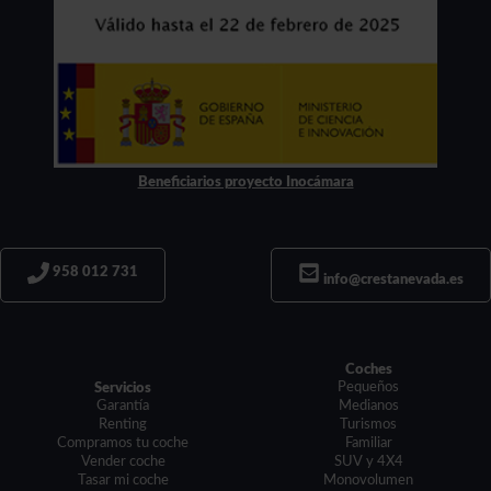
Beneficiarios proyecto Inocámara
958 012 731
info@crestanevada.es
Coches
Pequeños
Servicios
Garantía
Medianos
Renting
Turismos
Compramos tu coche
Familiar
Vender coche
SUV y 4X4
Tasar mi coche
Monovolumen