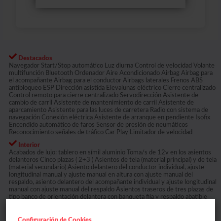
Destacados
Navegador Start/Stop automático Luz diurna Control de velocidad Volante
multifunción Bluetooth Ordenador Aire Acondicionado Airbag Airbag para
el acompañante Airbag para el conductor Airbags laterales Frenos ABS
antibloqueo ESP Dirección asistida Elevalunas eléctrico Cierre centralizado
Control remoto para cierre centralizado Servodirección Asistente de
cambio de carril Asistente de mantenimiento de carril Asistente de
aparcamiento Asistente para las luces de carretera Radio con sistema de
navegación Conexión eléctrica Asistente de arranque en pendiente Isofix
Encendido automático de faros Sensor de presión de neumáticos
Reconocimiento señales de tráfico Car Play Limitador de velocidad
Interior
Acabados de lujo: tablero en símil aluminio Toma/s de 12v en los asientos
delanteros Cinco plazas ( 2+3 ) Asientos de tela (material principal) y de tela
(material secundario) Asiento delantero del conductor individual, ajuste
longitudinal manual y ajuste manual en altura con ajuste manual del
respaldo, asiento delantero del acompañante individual y ajuste longitudinal
manual con ajuste manual del respaldo Asientos traseros de tres plazas de
tipo banco de orientación delantera con banqueta fija y respaldo abatible
asimétrico Volante multi-función en material plástico ajustable en altura
Cierre centralizado con mando a distancia Luneta trasera fija con
limpialuneta trasera intermitente Retrovisor interior/cámara
Configuración de Cookies