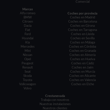
Comercial
Marcas
Alfa romeo
Coches por provincia
BMW
Coches en Madrid
Citroen
Coches en Barcelona
Dacia
Coches en Girona
Fiat
Coches en Tarragona
Ford
Coches en Lleida
Hyundai
Coches en Sevilla
Kia
Coches en Málaga
Mercedes
Coches en Córdoba
Mini
Coches en Granada
Nissan
Coches en Almería
Opel
Coches en Huelva
Peugeot
Coches en Cádiz
Renault
Coches en Jaén
Seat
Coches en Murcia
Skoda
Coches en Alicante
Toyota
Coches en Valencia
Volkswagen
Coches en Elche
Volvo
Crestanevada
Trabaja con nosotros
Nuestras instalaciones
Nuestros clientes