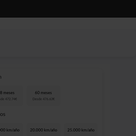
NOTICIAS
CONTACTO
n
8 meses
60 meses
sde 472.74€
Desde 476.63€
ros
000 km/año
20.000 km/año
25.000 km/año