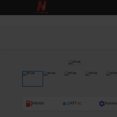
COCHES
M
Híbrido
1497 cc
Automá