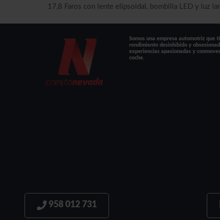
17,8 Faros con lente elipsoidal, bombilla LED y luz l
Somos una empresa automotriz que tie
rendimiento desinhibido y obsesionad
experiencias apasionadas y conmove
coche.
958 012 731