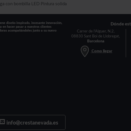
arga con bombilla LED Pintura solida
ne diseño inspirado, incesante innovación,
Dónde es
a en hacer pasar a nuestros clientes
doras acompañándoles junto a su nuevo
Carrer de l'Alguer, N.2,
08830 Sant Boi de Llobregat,
Barcelona
Como llegar
info@crestanevada.es