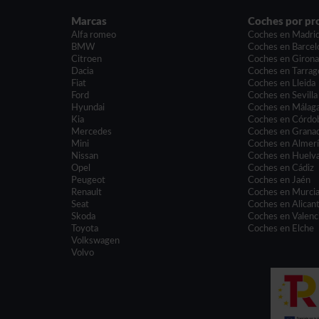
Marcas
Coches por pr
Alfa romeo
Coches en Madri
BMW
Coches en Barcel
Citroen
Coches en Giron
Dacia
Coches en Tarrag
Fiat
Coches en Lleida
Ford
Coches en Sevilla
Hyundai
Coches en Málag
Kia
Coches en Córdo
Mercedes
Coches en Grana
Mini
Coches en Almer
Nissan
Coches en Huelv
Opel
Coches en Cádiz
Peugeot
Coches en Jaén
Renault
Coches en Murci
Seat
Coches en Alican
Skoda
Coches en Valenc
Toyota
Coches en Elche
Volkswagen
Volvo