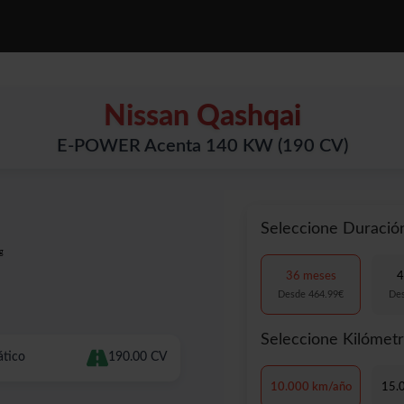
OTOS
SERVICIOS
CONOCENOS
PREGUNTAS FRECUENTES
Nissan Qashqai
E-POWER Acenta 140 KW (190 CV)
Seleccione Duració
36 meses
4
Desde 464.99€
De
Seleccione Kilómet
tico
190.00 CV
10.000 km/año
15.