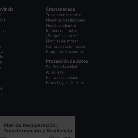
ovincia
Crestanevada
d
Trabaja con nosotros
ona
Nuestras instalaciones
a
Nuestros clientes
ona
Influencers motor
¿Porqué nosotros?
Noticias del motor
a
Formación automoción
ba
Preguntas frecuentes
da
Protección de datos
ía
Política privacidad
a
Aviso legal
Política de cookies
Bases Legales Sorteos
a
te
ia