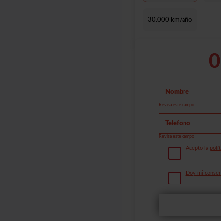
30.000 km/año
0
Revisa este campo
Revisa este campo
Acepto la
polít
Doy mi consent