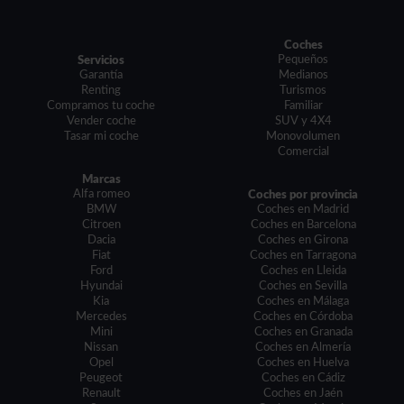
Coches
Pequeños
Servicios
Garantía
Medianos
Renting
Turismos
Compramos tu coche
Familiar
Vender coche
SUV y 4X4
Tasar mi coche
Monovolumen
Comercial
Marcas
Alfa romeo
Coches por provincia
BMW
Coches en Madrid
Citroen
Coches en Barcelona
Dacia
Coches en Girona
Fiat
Coches en Tarragona
Ford
Coches en Lleida
Hyundai
Coches en Sevilla
Kia
Coches en Málaga
Mercedes
Coches en Córdoba
Mini
Coches en Granada
Nissan
Coches en Almería
Opel
Coches en Huelva
Peugeot
Coches en Cádiz
Renault
Coches en Jaén