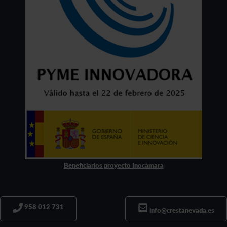
Beneficiarios proyecto Inocámara
958 012 731
info@crestanevada.es