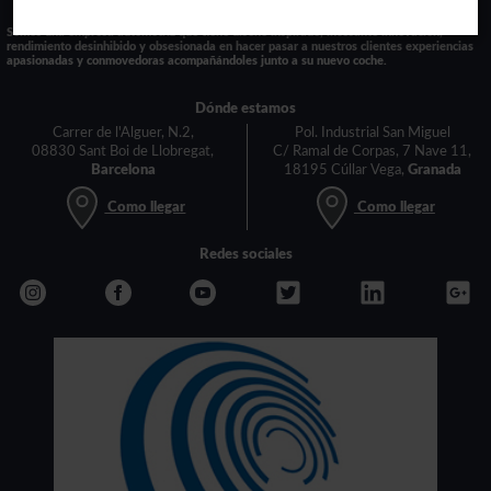
Somos una empresa automotriz que tiene diseño inspirado, incesante innovación,
rendimiento desinhibido y obsesionada en hacer pasar a nuestros clientes experiencias
apasionadas y conmovedoras acompañándoles junto a su nuevo coche.
Dónde estamos
Carrer de l'Alguer, N.2,
Pol. Industrial San Miguel
08830 Sant Boi de Llobregat,
C/ Ramal de Corpas, 7 Nave 11,
Barcelona
18195 Cúllar Vega,
Granada
Como llegar
Como llegar
Redes sociales