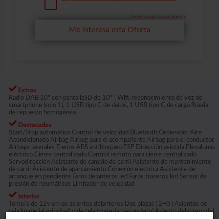
Debes aceptar consetimiento
Me interesa esta Oferta
Extras
Radio DAB 10" con pantallaSD de 10"", Wifi, reconocimiento de voz de
smartphone (solo 1), 1 USB tipo C de datos, 1 USB tipo C de carga Rueda
de repuesto homogénea
Destacados
Start/Stop automático Control de velocidad Bluetooth Ordenador Aire
Acondicionado Airbag Airbag para el acompañante Airbag para el conductor
Airbags laterales Frenos ABS antibloqueo ESP Dirección asistida Elevalunas
eléctrico Cierre centralizado Control remoto para cierre centralizado
Servodirección Asistente de cambio de carril Asistente de mantenimiento
de carril Asistente de aparcamiento Conexión eléctrica Asistente de
arranque en pendiente Faros delanteros led Faros traseros led Sensor de
presión de neumáticos Limitador de velocidad
Interior
Toma/s de 12v en los asientos delanteros Dos plazas ( 2+0 ) Asientos de
tela (material principal) y de tela (material secundario) Asiento delantero del
conductor y acompañante individual y ajuste longitudinal manual con ajuste