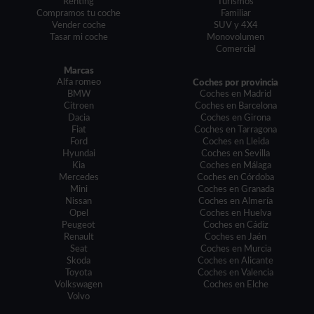
Renting
Turismos
Compramos tu coche
Familiar
Vender coche
SUV y 4X4
Tasar mi coche
Monovolumen
Comercial
Marcas
Alfa romeo
Coches por provincia
BMW
Coches en Madrid
Citroen
Coches en Barcelona
Dacia
Coches en Girona
Fiat
Coches en Tarragona
Ford
Coches en Lleida
Hyundai
Coches en Sevilla
Kia
Coches en Málaga
Mercedes
Coches en Córdoba
Mini
Coches en Granada
Nissan
Coches en Almería
Opel
Coches en Huelva
Peugeot
Coches en Cádiz
Renault
Coches en Jaén
Seat
Coches en Murcia
Skoda
Coches en Alicante
Toyota
Coches en Valencia
Volkswagen
Coches en Elche
Volvo