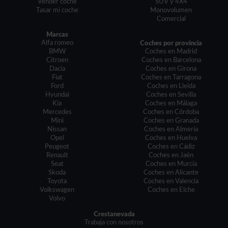
Vender coche
SUV y 4X4
Tasar mi coche
Monovolumen
Comercial
Marcas
Alfa romeo
Coches por provincia
BMW
Coches en Madrid
Citroen
Coches en Barcelona
Dacia
Coches en Girona
Fiat
Coches en Tarragona
Ford
Coches en Lleida
Hyundai
Coches en Sevilla
Kia
Coches en Málaga
Mercedes
Coches en Córdoba
Mini
Coches en Granada
Nissan
Coches en Almería
Opel
Coches en Huelva
Peugeot
Coches en Cádiz
Renault
Coches en Jaén
Seat
Coches en Murcia
Skoda
Coches en Alicante
Toyota
Coches en Valencia
Volkswagen
Coches en Elche
Volvo
Crestanevada
Trabaja con nosotros