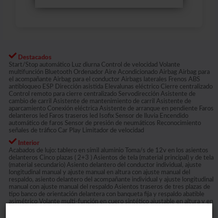
Destacados
Start/Stop automático Luz diurna Control de velocidad Volante
multifunción Bluetooth Ordenador Aire Acondicionado Airbag Airbag para
el acompañante Airbag para el conductor Airbags laterales Frenos ABS
antibloqueo ESP Dirección asistida Elevalunas eléctrico Cierre centralizado
Control remoto para cierre centralizado Servodirección Asistente de
cambio de carril Asistente de mantenimiento de carril Asistente de
aparcamiento Conexión eléctrica Asistente de arranque en pendiente Faros
delanteros led Faros traseros led Isofix Sensor de lluvia Encendido
automático de faros Sensor de presión de neumáticos Reconocimiento
señales de tráfico Car Play Limitador de velocidad
Interior
Acabados de lujo: tablero en símil aluminio Toma/s de 12v en los asientos
delanteros Cinco plazas ( 2+3 ) Asientos de tela (material principal) y de tela
(material secundario) Asiento delantero del conductor individual, ajuste
longitudinal manual y ajuste manual en altura con ajuste manual del
respaldo, asiento delantero del acompañante individual y ajuste longitudinal
manual con ajuste manual del respaldo Asientos traseros de tres plazas de
tipo banco de orientación delantera con banqueta fija y respaldo abatible
asimétrico Volante multi-función en cuero sintético ajustable en altura y en
profundidad Cierre centralizado con mando a distancia Luneta trasera fija
con limpialuneta trasera intermitente Retrovisor interior