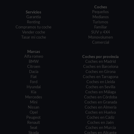
Coches
Pequeños
Servicios
Garantía
Medianos
Renting
Turismos
Compramos tu coche
Familiar
Vender coche
SUV y 4X4
Tasar mi coche
Monovolumen
Comercial
Marcas
Alfa romeo
Coches por provincia
BMW
Coches en Madrid
Citroen
Coches en Barcelona
Dacia
Coches en Girona
Fiat
Coches en Tarragona
Ford
Coches en Lleida
Hyundai
Coches en Sevilla
Kia
Coches en Málaga
Mercedes
Coches en Córdoba
Mini
Coches en Granada
Nissan
Coches en Almería
Opel
Coches en Huelva
Peugeot
Coches en Cádiz
Renault
Coches en Jaén
Seat
Coches en Murcia
Skoda
Coches en Alicante