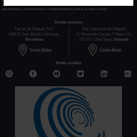
Somos una empresa automotriz que tiene diseño inspirado, incesante innovación,
rendimiento desinhibido y obsesionada en hacer pasar a nuestros clientes experiencias
apasionadas y conmovedoras acompañándoles junto a su nuevo coche.
Dónde estamos
Carrer de l'Alguer, N.2,
Pol. Industrial San Miguel
08830 Sant Boi de Llobregat,
C/ Ramal de Corpas, 7 Nave 11,
Barcelona
18195 Cúllar Vega,
Granada
Como llegar
Como llegar
Redes sociales