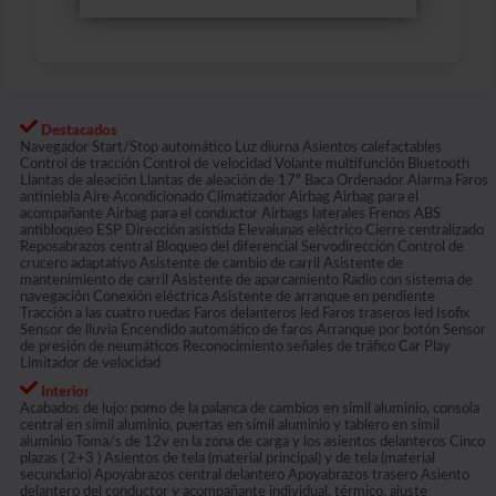
Destacados
Navegador Start/Stop automático Luz diurna Asientos calefactables
Control de tracción Control de velocidad Volante multifunción Bluetooth
Llantas de aleación Llantas de aleación de 17" Baca Ordenador Alarma Faros
antiniebla Aire Acondicionado Climatizador Airbag Airbag para el
acompañante Airbag para el conductor Airbags laterales Frenos ABS
antibloqueo ESP Dirección asistida Elevalunas eléctrico Cierre centralizado
Reposabrazos central Bloqueo del diferencial Servodirección Control de
crucero adaptativo Asistente de cambio de carril Asistente de
mantenimiento de carril Asistente de aparcamiento Radio con sistema de
navegación Conexión eléctrica Asistente de arranque en pendiente
Tracción a las cuatro ruedas Faros delanteros led Faros traseros led Isofix
Sensor de lluvia Encendido automático de faros Arranque por botón Sensor
de presión de neumáticos Reconocimiento señales de tráfico Car Play
Limitador de velocidad
Interior
Acabados de lujo: pomo de la palanca de cambios en símil aluminio, consola
central en símil aluminio, puertas en símil aluminio y tablero en símil
aluminio Toma/s de 12v en la zona de carga y los asientos delanteros Cinco
plazas ( 2+3 ) Asientos de tela (material principal) y de tela (material
secundario) Apoyabrazos central delantero Apoyabrazos trasero Asiento
delantero del conductor y acompañante individual, térmico, ajuste