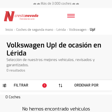
🚗 🚗 Más de 3.000 coches 🚗 🚗
📍 Centros en toda España ⭐
Up!
Inicio
Coches de segunda mano
Lérida
Volkswagen
Volkswagen Up! de ocasión en
Lérida
Selección de nuestros mejores vehículos, revisados y
garantizados.
0 resultados
FILTRAR
ORDENAR POR
1
0
Coches
No hemos encontrado vehículos