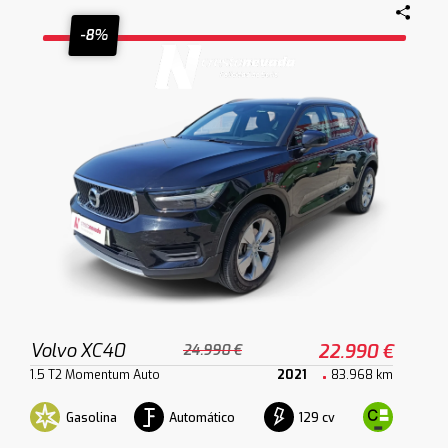
-8%
Volvo XC40
22.990 €
24.990 €
1.5 T2 Momentum Auto
2021
83.968 km
Gasolina
Automático
129 cv