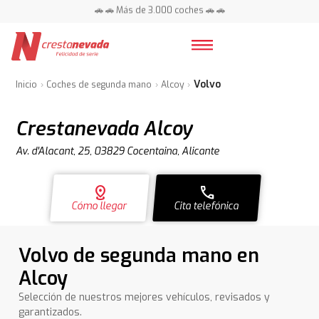
📍 Centros en toda España ⭐
🚗 🚗 Más de 3.000 coches 🚗 🚗
📍 Centros en toda España ⭐
Volvo
Inicio
Coches de segunda mano
Alcoy
Crestanevada Alcoy
Av. d'Alacant, 25, 03829 Cocentaina, Alicante
distance
call
Cómo llegar
Cita telefónica
Volvo de segunda mano en
Alcoy
Selección de nuestros mejores vehículos, revisados y
garantizados.