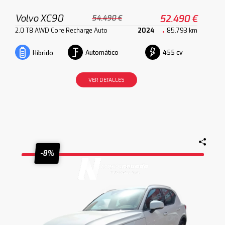
Volvo XC90
52.490 €
54.490 €
2.0 T8 AWD Core Recharge Auto
2024
85.793 km
Automático
455 cv
Híbrido
VER DETALLES
-8%