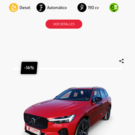
Diesel
Automático
190 cv
VER DETALLES
-14%