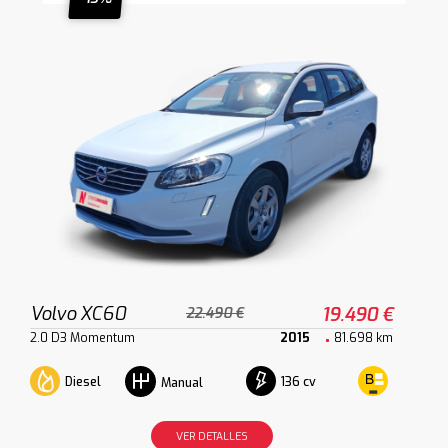
Volvo XC60
19.490 €
22.490 €
2.0 D3 Momentum
2015
81.698 km
Diesel
136 cv
Manual
VER DETALLES