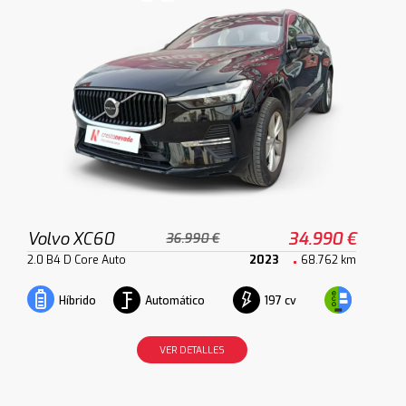
Volvo XC60
34.990 €
36.990 €
2.0 B4 D Core Auto
2023
68.762 km
Automático
197 cv
Híbrido
VER DETALLES