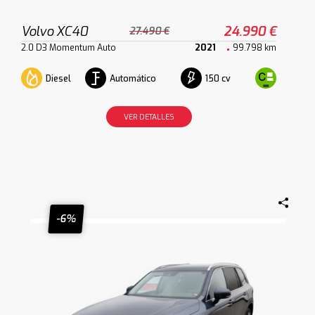
Volvo XC40
24.990 €
27.490 €
2.0 D3 Momentum Auto
2021
99.798 km
Diesel
Automático
150 cv
VER DETALLES
-6%