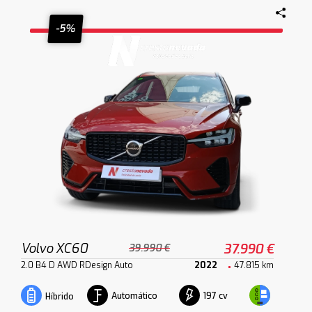
-5%
Volvo XC60
37.990 €
39.990 €
2.0 B4 D AWD RDesign Auto
2022
47.815 km
Automático
197 cv
Híbrido