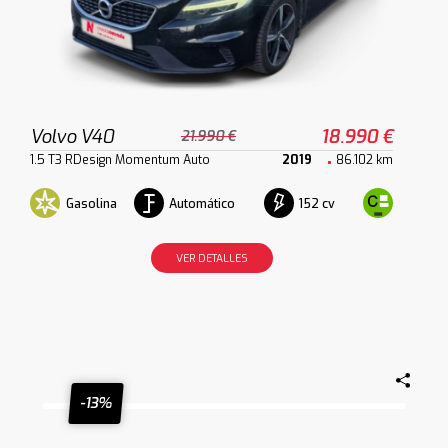
Volvo V40
18.990 €
21.990 €
1.5 T3 RDesign Momentum Auto
2019
86.102 km
Gasolina
Automático
152 cv
VER DETALLES
-13%