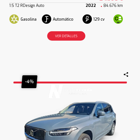
1.5 T2 RDesign Auto
2022
84.676 km
Gasolina
Automático
129 cv
VER DETALLES
-4%