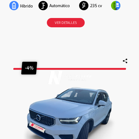
Automático
235 cv
Híbrido
VER DETALLES
-4%