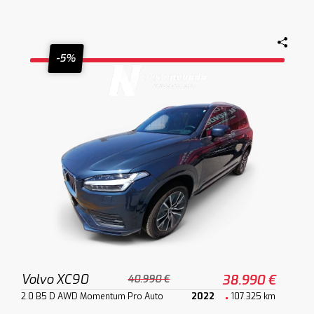
-5%
Volvo XC90
38.990 €
40.990 €
2.0 B5 D AWD Momentum Pro Auto
2022
107.325 km