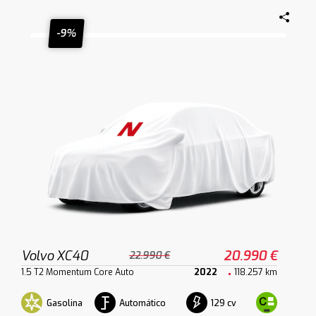
-9%
Volvo XC40
20.990 €
22.990 €
1.5 T2 Momentum Core Auto
2022
118.257 km
Gasolina
Automático
129 cv