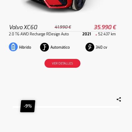
Volvo XC60
35.990 €
41.990 €
2.0 T6 AWD Recharge RDesign Auto
2021
52.437 km
Automático
340 cv
Híbrido
VER DETALLES
-9%