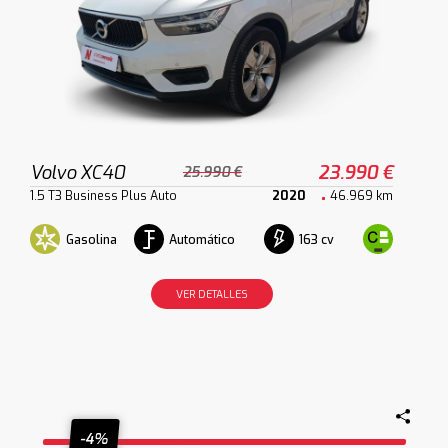
Volvo XC40
23.990 €
25.990 €
1.5 T3 Business Plus Auto
2020
46.969 km
Gasolina
Automático
163 cv
VER DETALLES
-4%