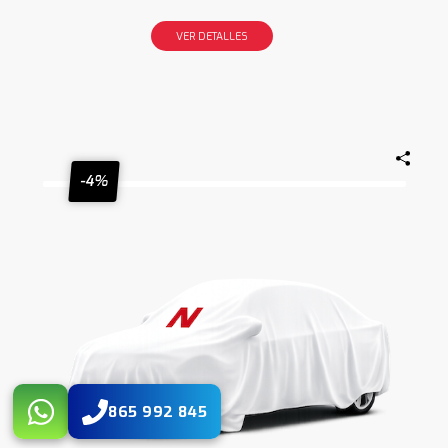
VER DETALLES
-4%
865 992 845