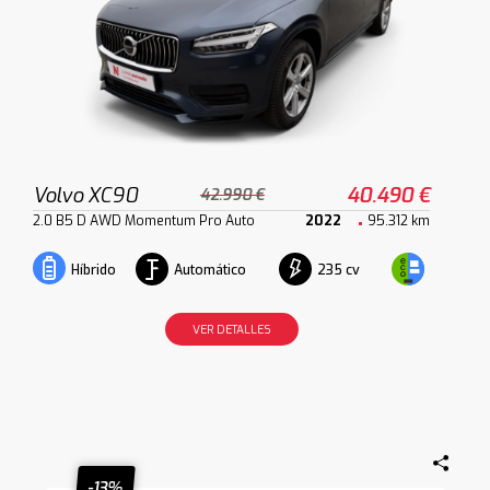
Volvo XC90
40.490 €
42.990 €
2.0 B5 D AWD Momentum Pro Auto
2022
95.312 km
Automático
235 cv
Híbrido
VER DETALLES
-13%