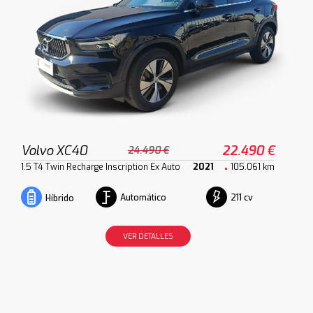
Volvo XC40
22.490 €
24.490 €
1.5 T4 Twin Recharge Inscription Ex Auto
2021
105.061 km
Automático
211 cv
Híbrido
VER DETALLES