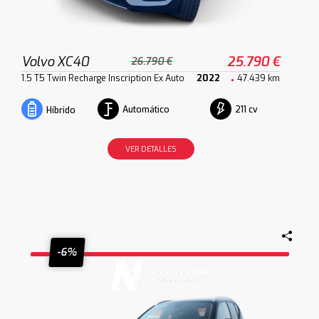
Volvo XC40
25.790 €
26.790 €
1.5 T5 Twin Recharge Inscription Ex Auto
2022
47.439 km
Automático
211 cv
Híbrido
VER DETALLES
-6%