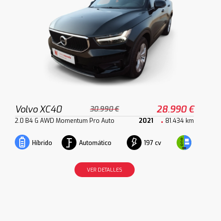
Volvo XC40
28.990 €
30.990 €
2.0 B4 G AWD Momentum Pro Auto
2021
81.434 km
Automático
197 cv
Híbrido
VER DETALLES