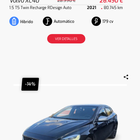
Volvo XC40
26.490 €
28.990 €
1.5 T5 Twin Recharge RDesign Auto
2021
80.745 km
Automático
179 cv
Híbrido
VER DETALLES
-14%