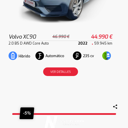
Volvo XC90
44.990 €
46.990 €
2.0 B5 D AWD Core Auto
2022
59.945 km
Automático
235 cv
Híbrido
VER DETALLES
-5%