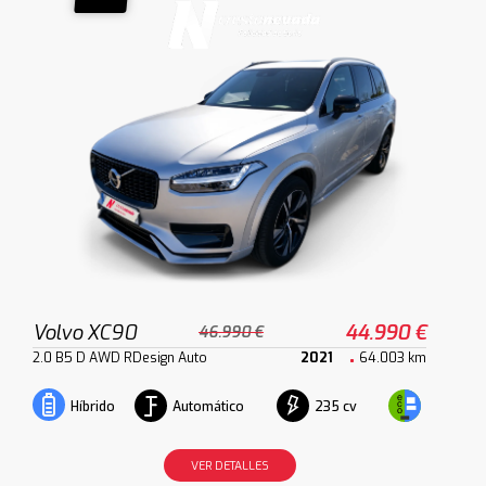
Volvo XC90
44.990 €
46.990 €
2.0 B5 D AWD RDesign Auto
2021
64.003 km
Automático
235 cv
Híbrido
VER DETALLES