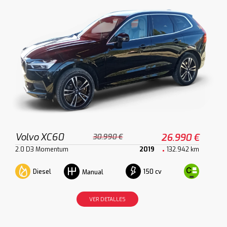
Volvo XC60
26.990 €
30.990 €
2.0 D3 Momentum
2019
132.942 km
Diesel
150 cv
Manual
VER DETALLES