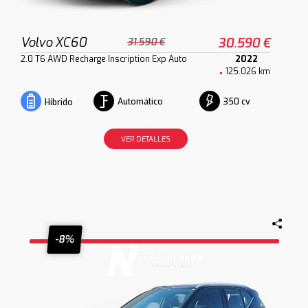
Volvo XC60
30.590 €
31.590 €
2.0 T6 AWD Recharge Inscription Exp Auto
2022
125.026 km
Automático
350 cv
Híbrido
VER DETALLES
-8%