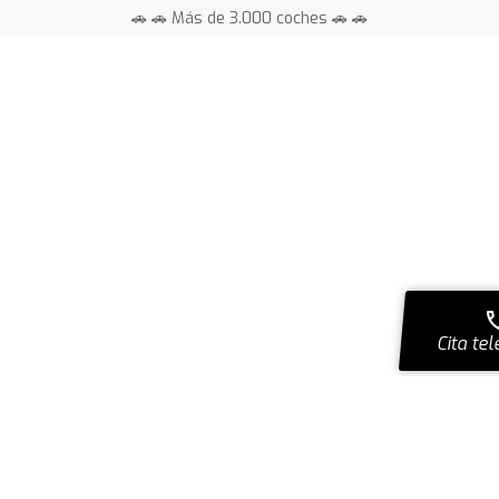
🚗 🚗 Más de 3.000 coches 🚗 🚗
📍 Centros en toda España ⭐
ca
Cita tel