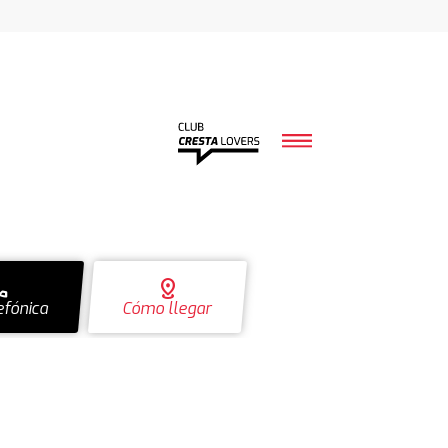
ll
distance
efónica
Cómo llegar