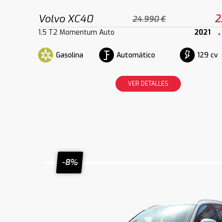
Volvo XC40
2
24.990 €
1.5 T2 Momentum Auto
2021
Gasolina
Automático
129 cv
VER DETALLES
-8%