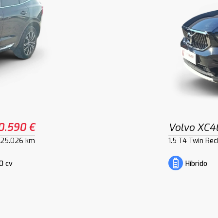
0.590 €
Volvo XC4
125.026 km
1.5 T4 Twin Rec
0 cv
Híbrido