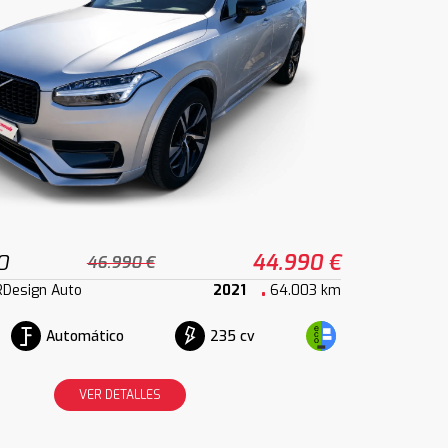
0
44.990 €
46.990 €
RDesign Auto
2021
64.003 km
Automático
235 cv
VER DETALLES