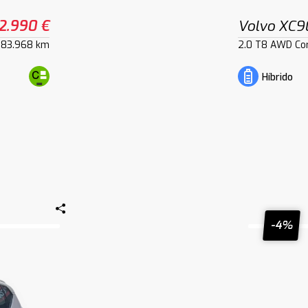
2.990 €
Volvo XC9
83.968 km
2.0 T8 AWD Co
Híbrido
-4%