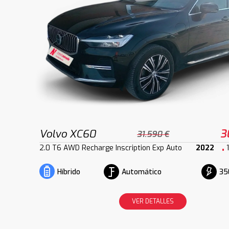
Volvo XC60
3
31.590 €
2.0 T6 AWD Recharge Inscription Exp Auto
2022
Automático
35
Híbrido
VER DETALLES