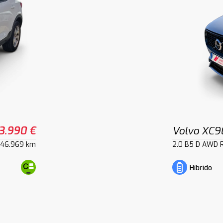
3.990 €
Volvo XC9
46.969 km
2.0 B5 D AWD 
Híbrido