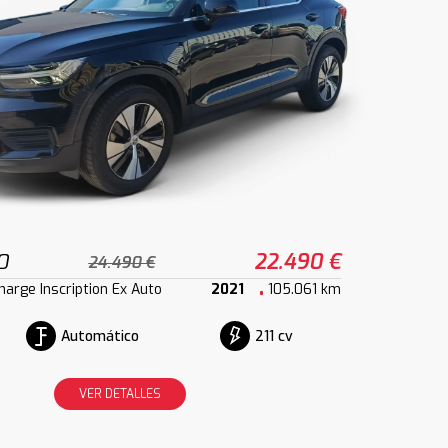
0
22.490 €
24.490 €
harge Inscription Ex Auto
2021
105.061 km
Automático
211 cv
VER DETALLES