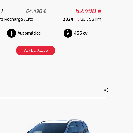
0
52.490 €
54.490 €
re Recharge Auto
2024
85.793 km
Automático
455 cv
VER DETALLES