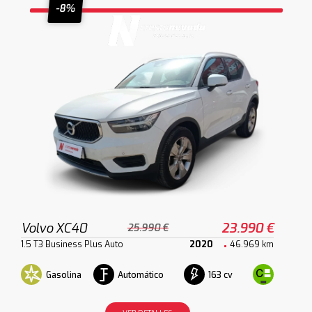
-8%
Volvo XC40
23.990 €
25.990 €
1.5 T3 Business Plus Auto
2020
46.969 km
Gasolina
Automático
163 cv