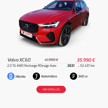
Volvo XC60
35.990 €
41.990 €
2.0 T6 AWD Recharge RDesign Auto
2021
52.437 km
Automático
340 cv
Híbrido
VER DETALLES