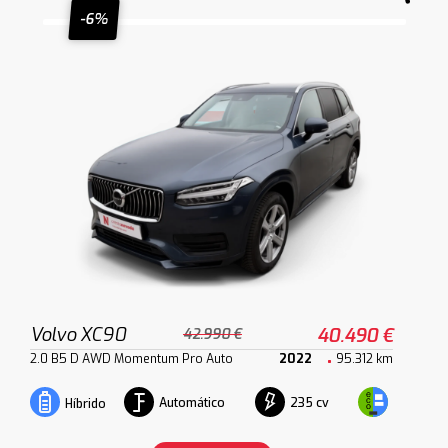
-6%
Volvo XC90
40.490 €
42.990 €
2.0 B5 D AWD Momentum Pro Auto
2022
95.312 km
Automático
235 cv
Híbrido