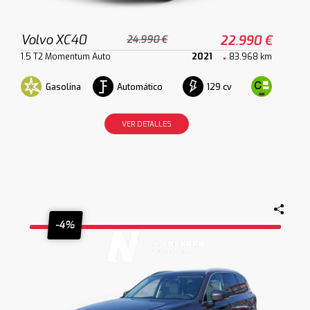
Volvo XC40
22.990 €
24.990 €
1.5 T2 Momentum Auto
2021
83.968 km
Gasolina
Automático
129 cv
VER DETALLES
-4%