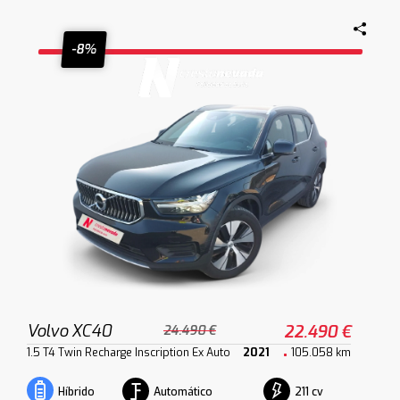
-8%
Volvo XC40
22.490 €
24.490 €
1.5 T4 Twin Recharge Inscription Ex Auto
2021
105.058 km
Automático
211 cv
Híbrido