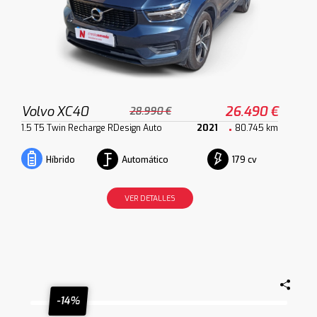
Volvo XC40
26.490 €
28.990 €
1.5 T5 Twin Recharge RDesign Auto
2021
80.745 km
Automático
179 cv
Híbrido
VER DETALLES
-14%