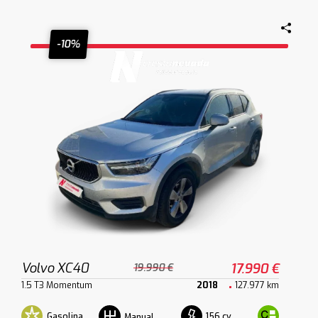
-10%
Volvo XC40
17.990 €
19.990 €
1.5 T3 Momentum
2018
127.977 km
Gasolina
156 cv
Manual