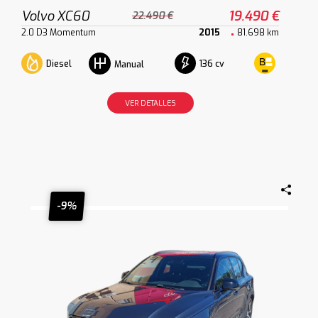
Volvo XC60
19.490 €
22.490 €
2.0 D3 Momentum
2015
81.698 km
Diesel
136 cv
Manual
VER DETALLES
-9%