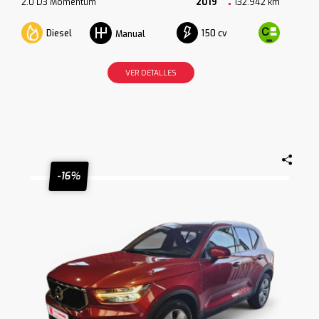
2.0 D3 Momentum
2019
132.942 km
Diesel
150 cv
Manual
VER DETALLES
-16%