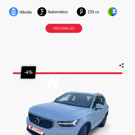
Automático
235 cv
Híbrido
VER DETALLES
-4%