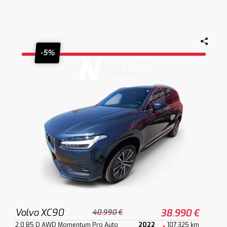
-5%
Volvo XC90
38.990 €
40.990 €
2.0 B5 D AWD Momentum Pro Auto
2022
107.325 km