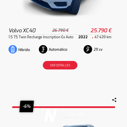
Volvo XC40
25.790 €
26.790 €
1.5 T5 Twin Recharge Inscription Ex Auto
2022
47.439 km
Automático
211 cv
Híbrido
VER DETALLES
-6%