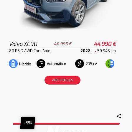
Volvo XC90
44.990 €
46.990 €
2.0 B5 D AWD Core Auto
2022
59.945 km
Automático
235 cv
Híbrido
VER DETALLES
-5%