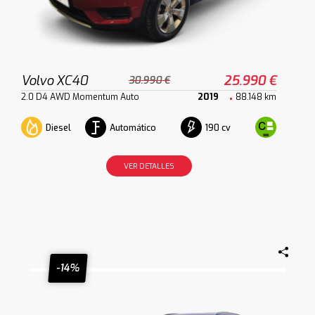
Volvo XC40
25.990 €
30.990 €
2.0 D4 AWD Momentum Auto
2019
88.148 km
Diesel
Automático
190 cv
VER DETALLES
-14%