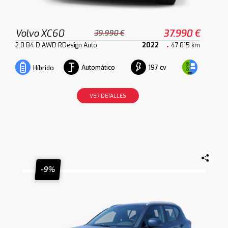
Volvo XC60
37.990 €
39.990 €
2.0 B4 D AWD RDesign Auto
2022
47.815 km
Automático
197 cv
Híbrido
VER DETALLES
-9%