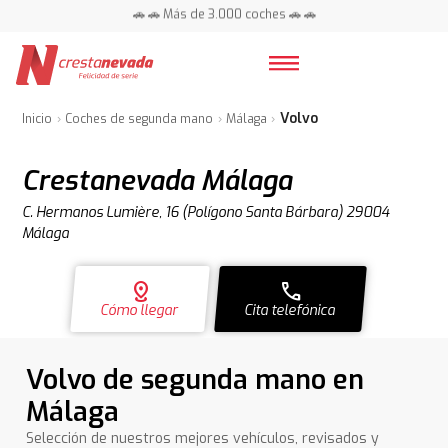
📍 Centros en toda España ⭐
🚗 🚗 Más de 3.000 coches 🚗 🚗
📍 Centros en toda España ⭐
Volvo
Inicio
Coches de segunda mano
Málaga
Crestanevada Málaga
C. Hermanos Lumière, 16 (Polígono Santa Bárbara) 29004
Málaga
distance
call
Cómo llegar
Cita telefónica
Volvo de segunda mano en
Málaga
Selección de nuestros mejores vehículos, revisados y