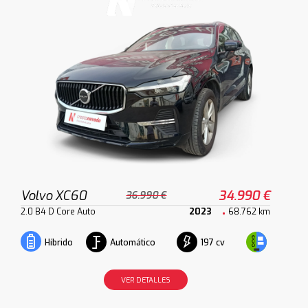
Volvo XC60
34.990 €
36.990 €
2.0 B4 D Core Auto
2023
68.762 km
Automático
197 cv
Híbrido
VER DETALLES