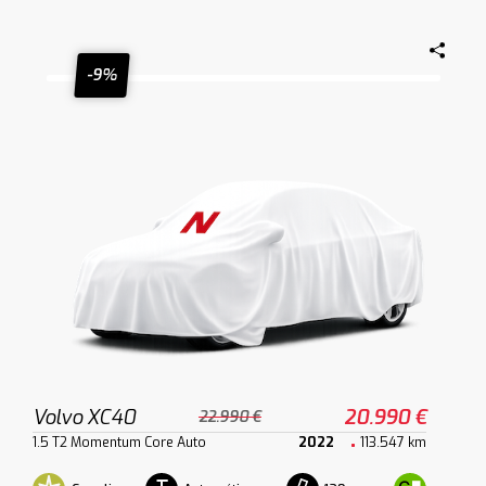
-9%
Volvo XC40
20.990 €
22.990 €
1.5 T2 Momentum Core Auto
2022
113.547 km