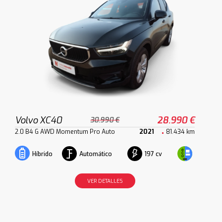
Volvo XC40
28.990 €
30.990 €
2.0 B4 G AWD Momentum Pro Auto
2021
81.434 km
Automático
197 cv
Híbrido
VER DETALLES