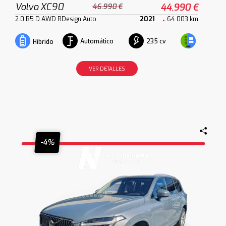
Volvo XC90
44.990 €
46.990 €
2.0 B5 D AWD RDesign Auto
2021
64.003 km
Automático
235 cv
Híbrido
VER DETALLES
-4%