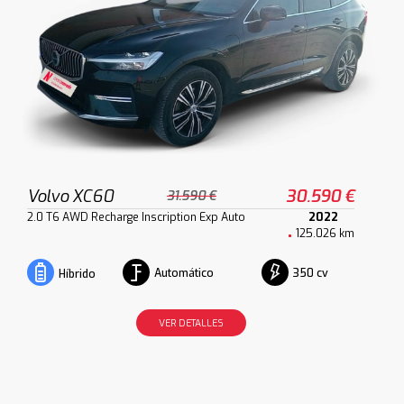
Volvo XC60
30.590 €
31.590 €
2.0 T6 AWD Recharge Inscription Exp Auto
2022
125.026 km
Automático
350 cv
Híbrido
VER DETALLES