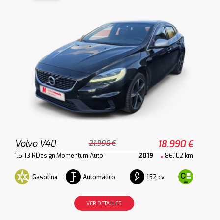
Volvo V40
18.990 €
21.990 €
1.5 T3 RDesign Momentum Auto
2019
86.102 km
Gasolina
Automático
152 cv
VER DETALLES