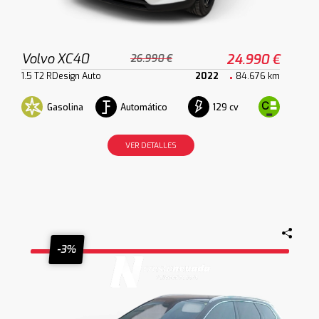
Volvo XC40
24.990 €
26.990 €
1.5 T2 RDesign Auto
2022
84.676 km
Gasolina
Automático
129 cv
VER DETALLES
-3%