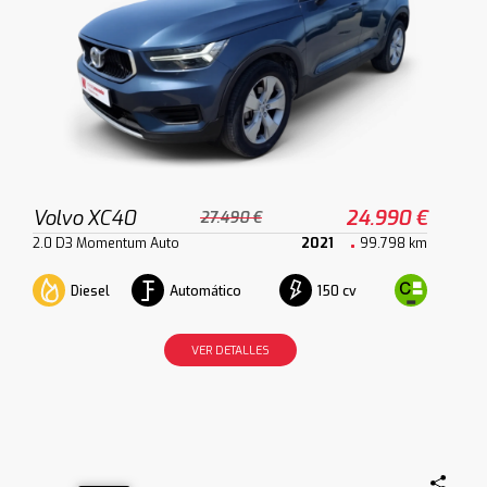
Volvo XC40
24.990 €
27.490 €
2.0 D3 Momentum Auto
2021
99.798 km
Diesel
Automático
150 cv
VER DETALLES