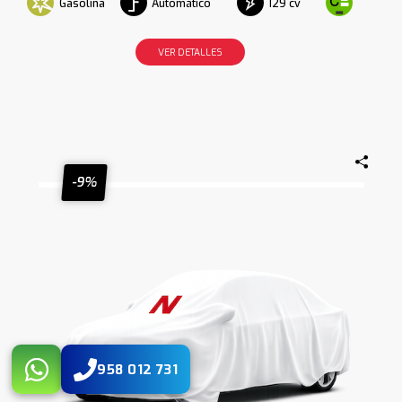
Gasolina
Automático
129 cv
VER DETALLES
-9%
958 012 731