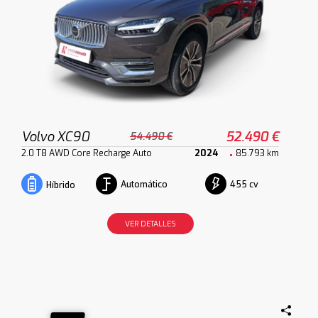
Volvo XC90
52.490 €
54.490 €
2.0 T8 AWD Core Recharge Auto
2024
85.793 km
Automático
455 cv
Híbrido
VER DETALLES