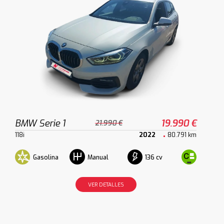
BMW Serie 1
19.990 €
21.990 €
118i
2022
80.791 km
Gasolina
136 cv
Manual
VER DETALLES