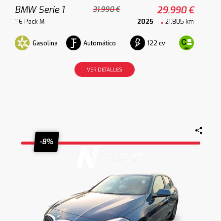
BMW Serie 1
29.990 €
31.990 €
116 Pack-M
2025
21.805 km
Gasolina
Automático
122 cv
VER DETALLES
-8%