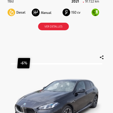
118d
2021
91.722 km
Diesel
150 cv
Manual
VER DETALLES
-6%