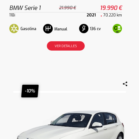
BMW Serie 1
19.990 €
21.990 €
118i
2021
70.220 km
Gasolina
136 cv
Manual
VER DETALLES
-10%