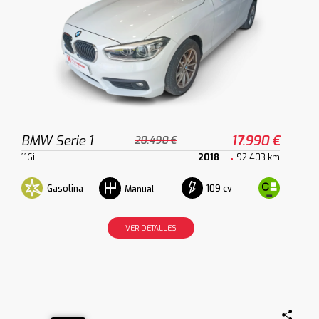
BMW Serie 1
17.990 €
20.490 €
116i
2018
92.403 km
Gasolina
109 cv
Manual
VER DETALLES