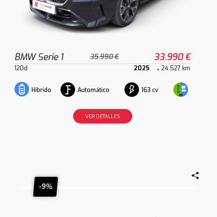
BMW Serie 1
33.990 €
35.990 €
120d
2025
24.527 km
Automático
163 cv
Híbrido
VER DETALLES
-9%