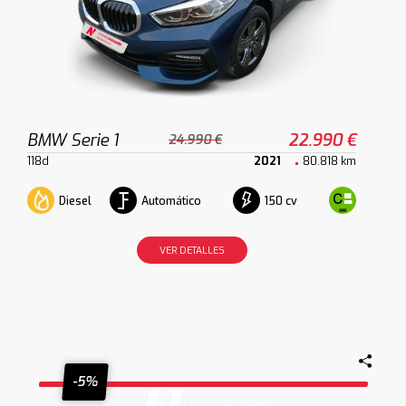
BMW Serie 1
22.990 €
24.990 €
118d
2021
80.818 km
Diesel
Automático
150 cv
VER DETALLES
-5%