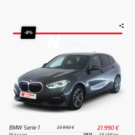
-8%
BMW Serie 1
21.990 €
23.990 €
116d sport
2021
69.458 km