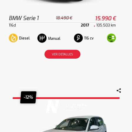
BMW Serie 1
15.990 €
18.490 €
116d
2017
105.503 km
Diesel
116 cv
Manual
VER DETALLES
-12%