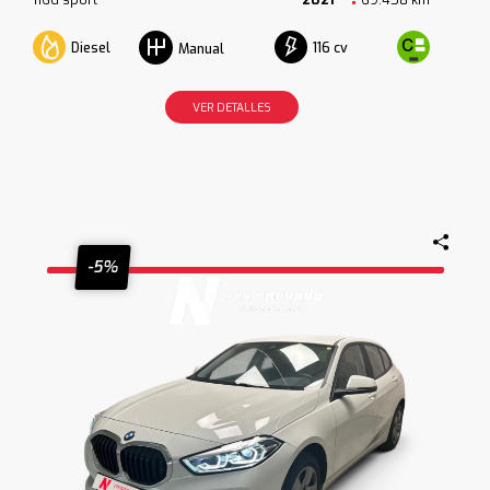
Diesel
116 cv
Manual
VER DETALLES
-5%