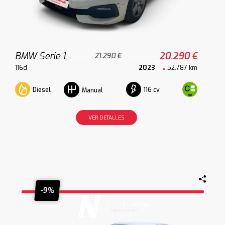
BMW Serie 1
20.290 €
21.290 €
116d
2023
52.787 km
Diesel
116 cv
Manual
VER DETALLES
-9%