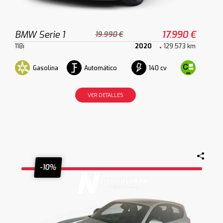
BMW Serie 1
17.990 €
19.990 €
118i
2020
129.573 km
Gasolina
Automático
140 cv
VER DETALLES
-10%