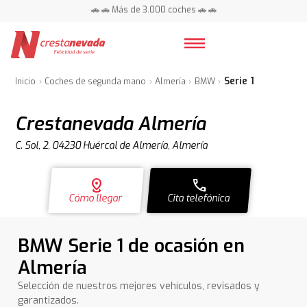
📍 Centros en toda España ⭐
🚗 🚗 Más de 3.000 coches 🚗 🚗
📍 Centros en toda España ⭐
Serie 1
Inicio
Coches de segunda mano
Almería
BMW
Crestanevada Almería
C. Sol, 2, 04230 Huércal de Almería, Almería
distance
call
Cómo llegar
Cita telefónica
BMW Serie 1 de ocasión en
Almería
Selección de nuestros mejores vehículos, revisados y
garantizados.