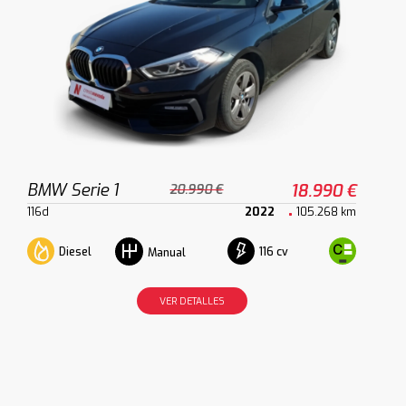
BMW Serie 1
18.990 €
20.990 €
116d
2022
105.268 km
Diesel
116 cv
Manual
VER DETALLES