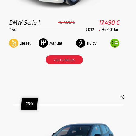
BMW Serie 1
17.490 €
19.490 €
116d
2017
95.401 km
Diesel
116 cv
Manual
VER DETALLES
-10%