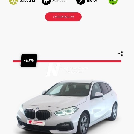
Gasolina
136 cv
Manual
VER DETALLES
-10%