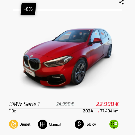
-8%
BMW Serie 1
22.990 €
24.990 €
118d
2024
77.404 km
Diesel
150 cv
Manual