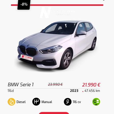
-8%
BMW Serie 1
21.990 €
23.990 €
116d
2023
47.456 km
Diesel
116 cv
Manual