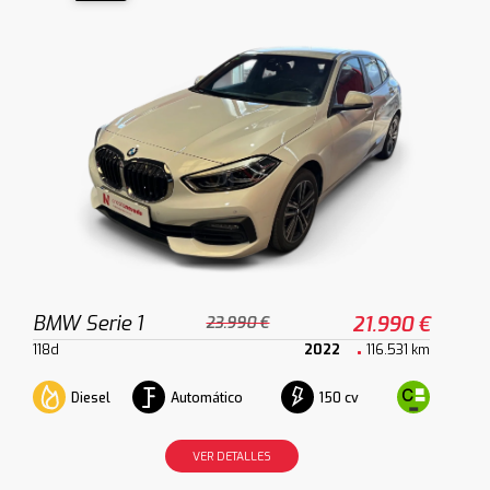
BMW Serie 1
21.990 €
23.990 €
118d
2022
116.531 km
Diesel
Automático
150 cv
VER DETALLES