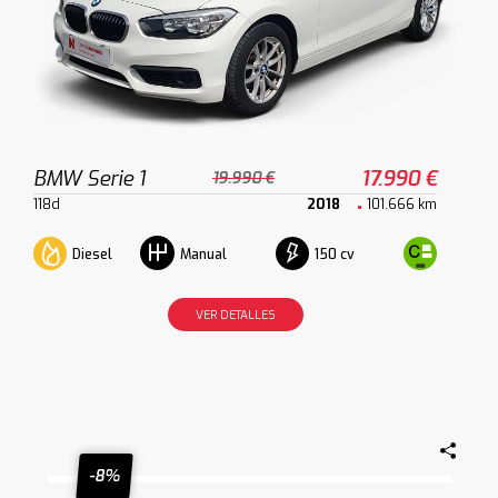
BMW Serie 1
17.990 €
19.990 €
118d
2018
101.666 km
Diesel
150 cv
Manual
VER DETALLES
-8%