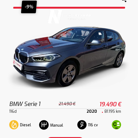
-9%
BMW Serie 1
19.490 €
21.490 €
116d
2020
81.195 km
Diesel
116 cv
Manual