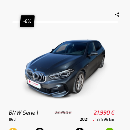
-8%
BMW Serie 1
21.990 €
23.990 €
116d
2021
137.896 km