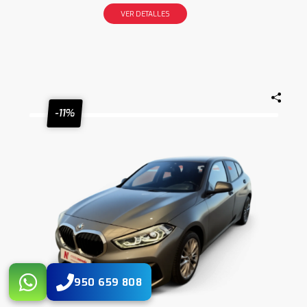
VER DETALLES
-11%
950 659 808