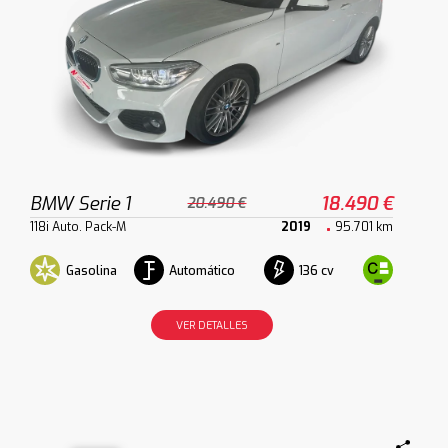
BMW Serie 1
18.490 €
20.490 €
118i Auto. Pack-M
2019
95.701 km
Gasolina
Automático
136 cv
VER DETALLES