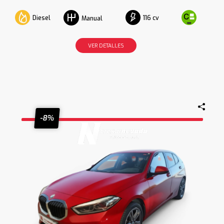
Diesel
116 cv
Manual
VER DETALLES
-8%