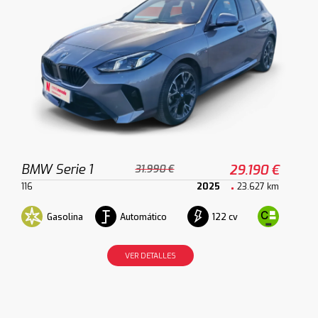
BMW Serie 1
29.190 €
31.990 €
116
2025
23.627 km
Gasolina
Automático
122 cv
VER DETALLES