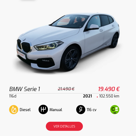
BMW Serie 1
19.490 €
21.490 €
116d
2021
102.550 km
Diesel
116 cv
Manual
VER DETALLES