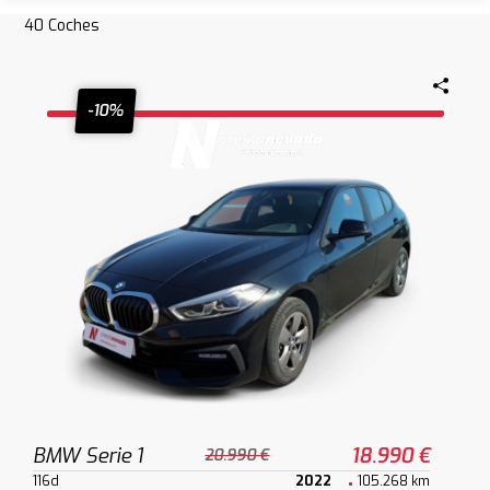
40
Coches
-10%
BMW Serie 1
18.990 €
20.990 €
116d
2022
105.268 km