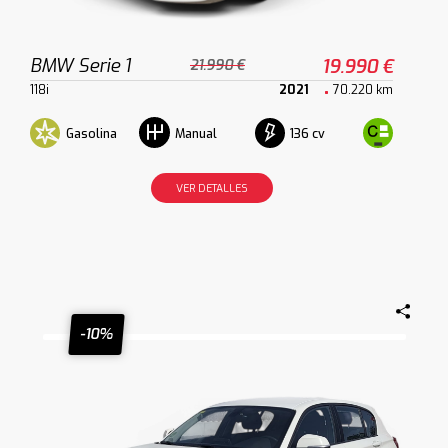
BMW Serie 1
19.990 €
21.990 €
118i
2021
70.220 km
Gasolina
136 cv
Manual
VER DETALLES
-10%