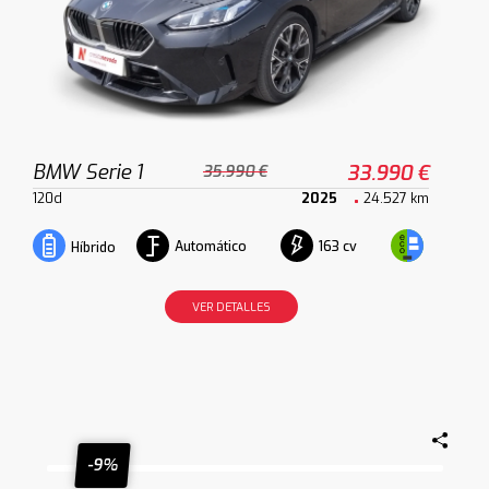
BMW Serie 1
33.990 €
35.990 €
120d
2025
24.527 km
Automático
163 cv
Híbrido
VER DETALLES
-9%