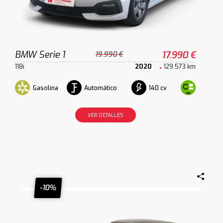
BMW Serie 1
17.990 €
19.990 €
118i
2020
129.573 km
Gasolina
Automático
140 cv
VER DETALLES
-10%