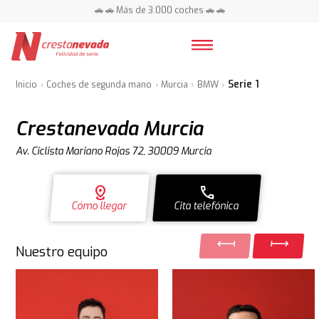
📍 Centros en toda España ⭐
🚗 🚗 Más de 3.000 coches 🚗 🚗
📍 Centros en toda España ⭐
Serie 1
Inicio
Coches de segunda mano
Murcia
BMW
Crestanevada Murcia
Av. Ciclista Mariano Rojas 72, 30009 Murcia
distance
call
Cómo llegar
Cita telefónica
Nuestro equipo