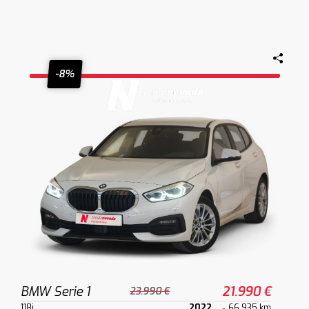
-8%
BMW Serie 1
21.990 €
23.990 €
118i
2022
66.935 km