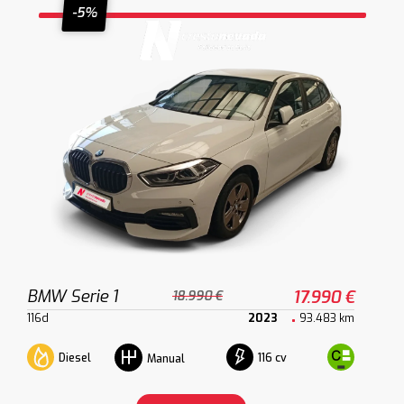
-5%
BMW Serie 1
17.990 €
18.990 €
116d
2023
93.483 km
Diesel
116 cv
Manual