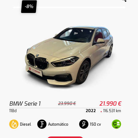
-8%
BMW Serie 1
21.990 €
23.990 €
118d
2022
116.531 km
Diesel
Automático
150 cv