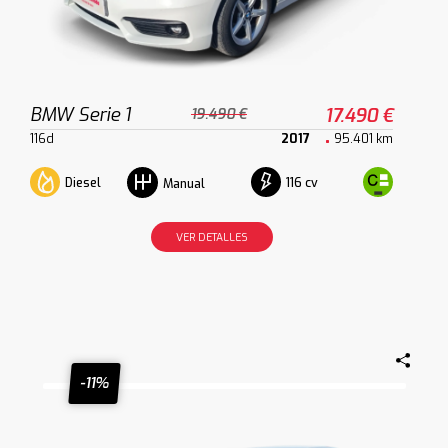
BMW Serie 1
17.490 €
19.490 €
116d
2017
95.401 km
Diesel
116 cv
Manual
VER DETALLES
-11%