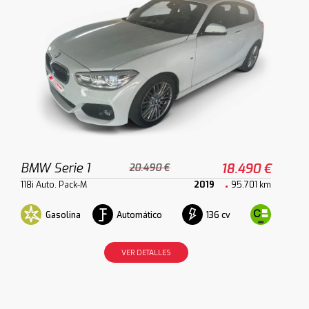
BMW Serie 1
18.490 €
20.490 €
118i Auto. Pack-M
2019
95.701 km
Gasolina
Automático
136 cv
VER DETALLES