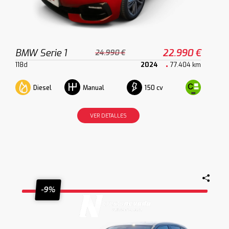
BMW Serie 1
22.990 €
24.990 €
118d
2024
77.404 km
Diesel
150 cv
Manual
VER DETALLES
-9%