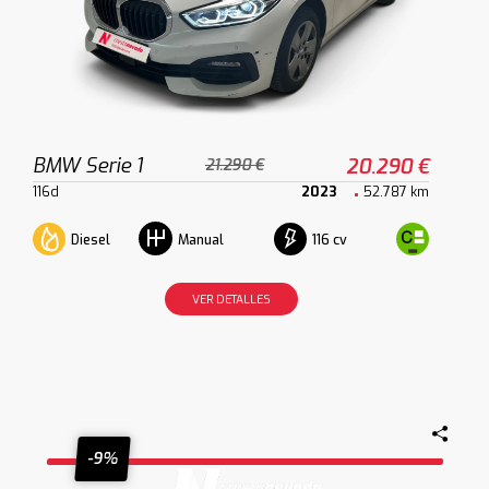
BMW Serie 1
20.290 €
21.290 €
116d
2023
52.787 km
Diesel
116 cv
Manual
VER DETALLES
-9%