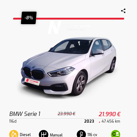
-8%
BMW Serie 1
21.990 €
23.990 €
116d
2023
47.456 km
Diesel
116 cv
Manual