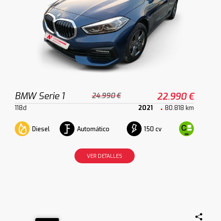
BMW Serie 1
22.990 €
24.990 €
118d
2021
80.818 km
Diesel
Automático
150 cv
VER DETALLES