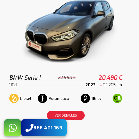
BMW Serie 1
20.490 €
22.990 €
116d
2023
113.265 km
Diesel
Automático
116 cv
VER DETALLES
868 401 169