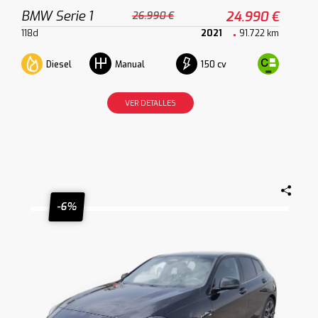
BMW Serie 1
24.990 €
26.990 €
118d
2021
91.722 km
Diesel
150 cv
Manual
VER DETALLES
-6%