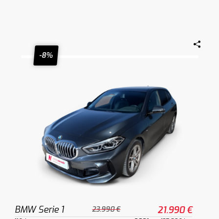
-8%
BMW Serie 1
21.990 €
23.990 €