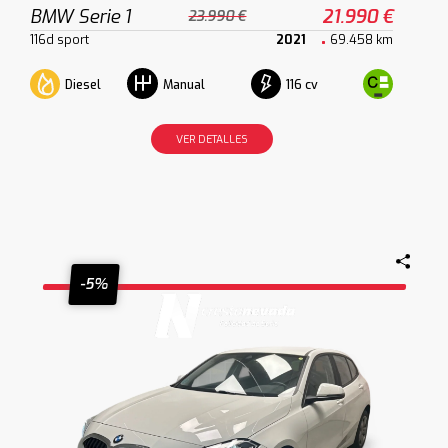
BMW Serie 1
21.990 €
23.990 €
116d sport
2021
69.458 km
Diesel
116 cv
Manual
VER DETALLES
-5%