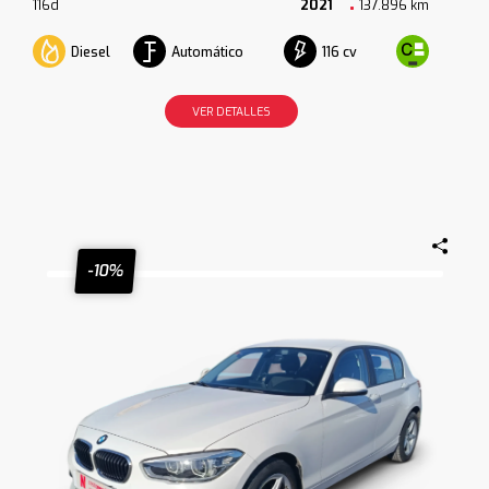
116d
2021
137.896 km
Diesel
Automático
116 cv
VER DETALLES
-10%