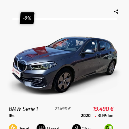
-9%
BMW Serie 1
19.490 €
21.490 €
116d
2020
81.195 km
Diesel
116 cv
Manual