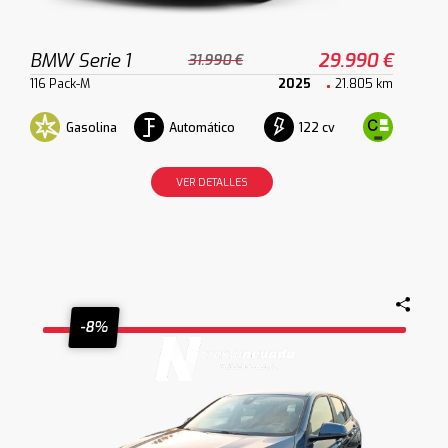
BMW Serie 1
29.990 €
31.990 €
116 Pack-M
2025
21.805 km
Gasolina
Automático
122 cv
VER DETALLES
-8%