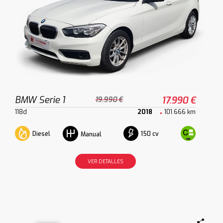
BMW Serie 1
17.990 €
19.990 €
118d
2018
101.666 km
Diesel
150 cv
Manual
VER DETALLES