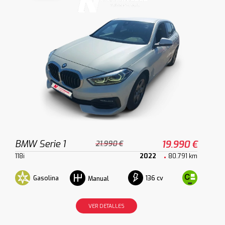
BMW Serie 1
19.990 €
21.990 €
118i
2022
80.791 km
Gasolina
136 cv
Manual
VER DETALLES