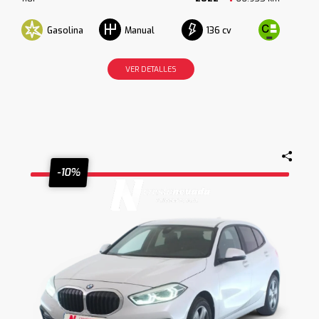
Gasolina
136 cv
Manual
VER DETALLES
-10%