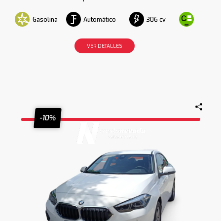
Gasolina
Automático
306 cv
VER DETALLES
-10%