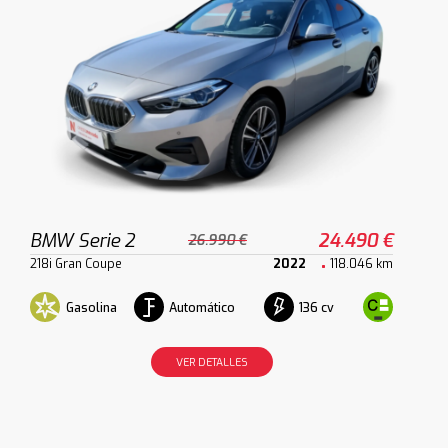
BMW Serie 2
24.490 €
26.990 €
218i Gran Coupe
2022
118.046 km
Gasolina
Automático
136 cv
VER DETALLES