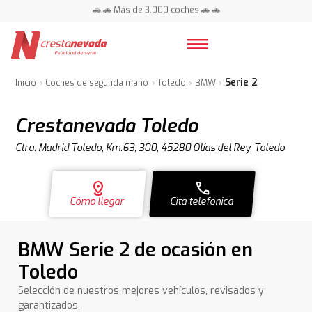
📍 Centros en toda España ⭐
🚗 🚗 Más de 3.000 coches 🚗 🚗
📍 Centros en toda España ⭐
Serie 2
Inicio
Coches de segunda mano
Toledo
BMW
Crestanevada Toledo
Ctra. Madrid Toledo, Km.63, 300, 45280 Olías del Rey, Toledo
distance
call
Cómo llegar
Cita telefónica
BMW Serie 2 de ocasión en
Toledo
Selección de nuestros mejores vehículos, revisados y
garantizados.