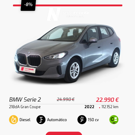
-8%
BMW Serie 2
22.990 €
24.990 €
218dA Gran Coupe
2022
112.152 km
Diesel
Automático
150 cv