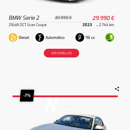
BMW Serie 2
29.990 €
30.990 €
216dA DCT Gran Coupe
2023
2.744 km
Diesel
Automático
116 cv
VER DETALLES
-7%