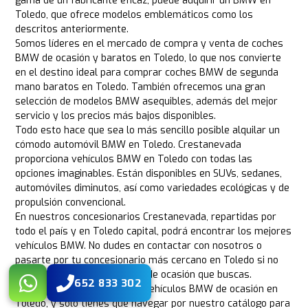
gama de un fabricante eficaz, puede adquirir un BMW en
Toledo, que ofrece modelos emblemáticos como los
descritos anteriormente.
Somos líderes en el mercado de compra y venta de coches
BMW de ocasión y baratos en Toledo, lo que nos convierte
en el destino ideal para comprar coches BMW de segunda
mano baratos en Toledo. También ofrecemos una gran
selección de modelos BMW asequibles, además del mejor
servicio y los precios más bajos disponibles.
Todo esto hace que sea lo más sencillo posible alquilar un
cómodo automóvil BMW en Toledo. Crestanevada
proporciona vehículos BMW en Toledo con todas las
opciones imaginables. Están disponibles en SUVs, sedanes,
automóviles diminutos, así como variedades ecológicas y de
propulsión convencional.
En nuestros concesionarios Crestanevada, repartidas por
todo el país y en Toledo capital, podrá encontrar los mejores
vehículos BMW. No dudes en contactar con nosotros o
pasarte por tu concesionario más cercano en Toledo si no
encuentras el vehículo BMW de ocasión que buscas.
652 833 302
Disponemos de los mejores vehículos BMW de ocasión en
Toledo, y sólo tienes que navegar por nuestro catálogo para