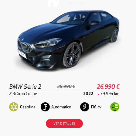
BMW Serie 2
26.990 €
28.990 €
218i Gran Coupe
2022
79.994 km
Gasolina
Automático
136 cv
VER DETALLES