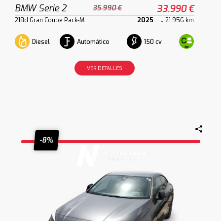
BMW Serie 2
33.990 €
35.990 €
218d Gran Coupe Pack-M
2025
21.956 km
Diesel
Automático
150 cv
VER DETALLES
-8%