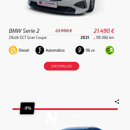
BMW Serie 2
21.490 €
23.990 €
216dA DCT Gran Coupe
2021
118.386 km
Diesel
Automático
116 cv
VER DETALLES
-9%