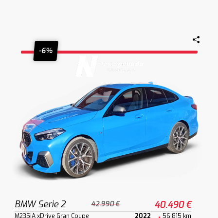
-6%
BMW Serie 2
40.490 €
42.990 €
M235iA xDrive Gran Coupe
2022
56.815 km