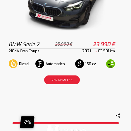
BMW Serie 2
23.990 €
25.990 €
218dA Gran Coupe
2021
83.581 km
Diesel
Automático
150 cv
VER DETALLES
-7%