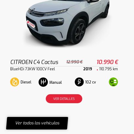
CITROEN C4 Cactus
10.990 €
12.990 €
BlueHDi 73KW 100CV Feel
2019
110.795 km
Diesel
102 cv
Manual
VER DETALLES
Ver todos los vehículos