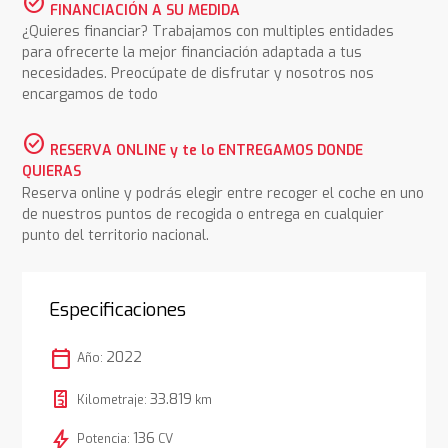
check_circle
FINANCIACIÓN A SU MEDIDA
¿Quieres financiar? Trabajamos con multiples entidades
para ofrecerte la mejor financiación adaptada a tus
necesidades. Preocúpate de disfrutar y nosotros nos
encargamos de todo
check_circle
RESERVA ONLINE y te lo ENTREGAMOS DONDE
QUIERAS
Reserva online y podrás elegir entre recoger el coche en uno
de nuestros puntos de recogida o entrega en cualquier
punto del territorio nacional.
Especificaciones
calendar_today
2022
Año:
33.819
Kilometraje:
km
bolt
136
Potencia:
CV