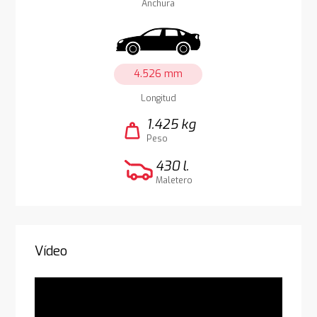
Anchura
4.526 mm
Longitud
1.425 kg
weight
Peso
430 l.
Maletero
Vídeo