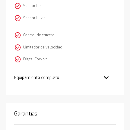
check_circle
Sensor luz
check_circle
Sensor lluvia
check_circle
Control de crucero
check_circle
Limitador de velocidad
check_circle
Digital Cockpit
Equipamiento completo
Garantías