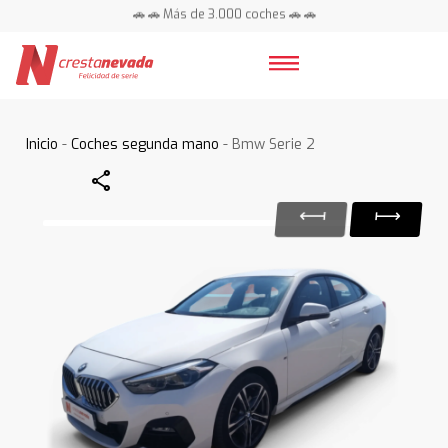
🚗 🚗 Más de 3.000 coches 🚗 🚗
📍 Centros en toda España ⭐
Inicio
-
Coches segunda mano
- Bmw Serie 2
Share