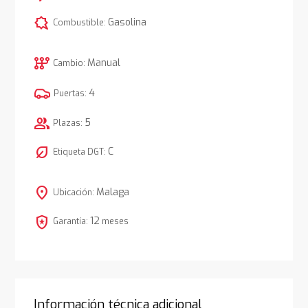
comic_bubble
Gasolina
Combustible:
auto_transmission
Manual
Cambio:
4
Puertas:
group
5
Plazas:
nest_eco_leaf
C
Etiqueta DGT:
location_on
Malaga
Ubicación:
local_police
12
Garantía:
meses
Información técnica adicional