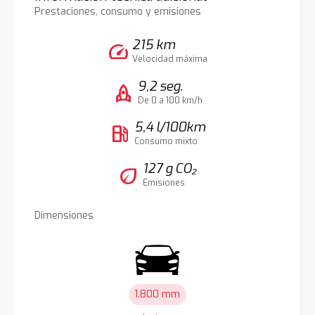
Prestaciones, consumo y emisiones
215 km
speed
Velocidad máxima
9,2 seg.
rocket
De 0 a 100 km/h
5,4 l/100km
local_gas_station
Consumo mixto
127 g CO₂
eco
Emisiones
Dimensiones
1.800 mm