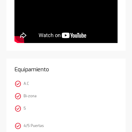
Equipamiento
check_circle
A.C
check_circle
Bi-zona
check_circle
5
check_circle
4/5 Puertas