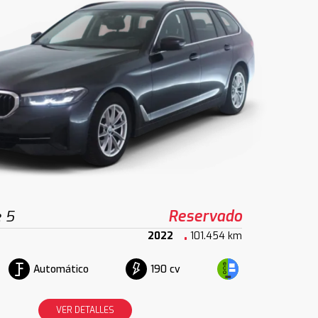
 5
Reservado
2022
101.454 km
Automático
190 cv
VER DETALLES