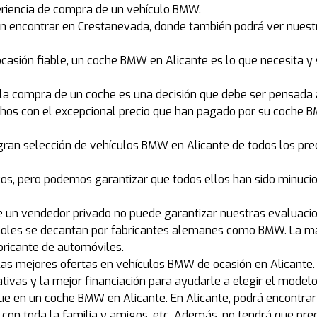
periencia de compra de un vehículo BMW.
n encontrar en Crestanevada, donde también podrá ver nuest
ocasión fiable, un coche BMW en Alicante es lo que necesita y
 compra de un coche es una decisión que debe ser pensada a 
echos con el excepcional precio que han pagado por su coche B
an selección de vehículos BMW en Alicante de todos los pre
s, pero podemos garantizar que todos ellos han sido minucio
ue un vendedor privado no puede garantizar nuestras evaluaci
añoles se decantan por fabricantes alemanes como BMW. La ma
bricante de automóviles.
as mejores ofertas en vehículos BMW de ocasión en Alicante.
ativas y la mejor financiación para ayudarle a elegir el mod
ue en un coche BMW en Alicante. En Alicante, podrá encontra
ajar con toda la familia y amigos, etc. Además, no tendrá que