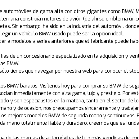
 automóviles de gama alta con otros gigantes como BMW, M
a alemana construía motores de avión (de ahí su emblema úni
letas. Sin embargo, ha sido en la industria del automóvil dond
legir un vehículo BMW usado puede ser la opción ideal.
er a modelos y series anteriores que el fabricante puede h
as de un concesionario especializado en la adquisición y ve
gas BMW.
, sólo tienes que navegar por nuestra web para conocer el s
los BMW baratos. Visítenos hoy para comprar su BMW de segu
ocian inmediatamente con alta gama, lujo y prestigio. Por es
odo y son especialistas en la materia, tanto en el sector de 
ano y de ocasión, nos preocupamos sinceramente y trabajamos
 los mejores modelos BMW de segunda mano y seminuevos. Par
nda mano totalmente fiable y duradero, creemos que es funda
 de las marcas de automóviles de lujo más vendidas del mun