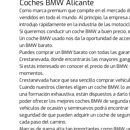
Coches BMW Alicante
Como marca premium que compite en el mercado de
vendidos en todo el mundo. Al principio, la empres
introdujo rápidamente en la industria de las motocic
Si queremos conducir un coche BMW a buen precio, e
Un coche BMW usado nos da la oportunidad de acced
un BMW barato.
Puedes comprar un BMW barato con todas las garantí
Crestanevada, donde encontrarás las mayores gan
Si estás interesado en conocer el precio de un BMW
momentos.
Crestanevada hace que sea sencillo comprar vehícu
Cuando nuestros clientes eligen un coche BMW, lo as
una formación exhaustiva, están dispuestos a darlo t
poder ofrecer los mejores coches BMW de segunda m
vehículos de ocasión y seminuevos podrá encontrar
seguridad de que pueden adquirir un coche de segu
cada paso del camino.
Marcas de gama alta tan importantes como BMW, una