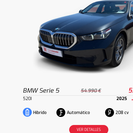
BMW Serie 5
5
54.990 €
520I
2025
Automático
208 cv
Híbrido
VER DETALLES