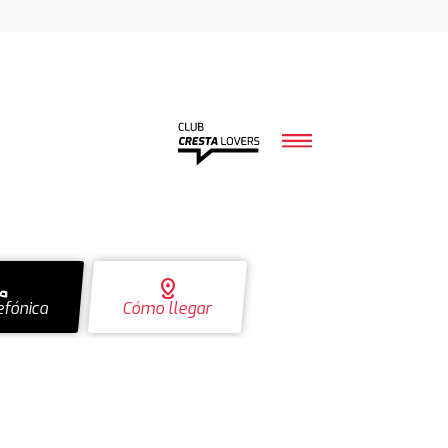
ll
distance
efónica
Cómo llegar