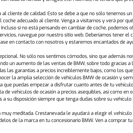
al cliente de calidad. Esto se debe a que no sólo tenemos un
l coche adecuado al cliente. Venga a visitarnos y verá por 
 Incluso si no está pensando en cambiar de coche, podemos o
rvicios, navegue por nuestro sitio web. Deberíamos tener el c
gase en contacto con nosotros y estaremos encantados de ay
xcepcional. No sólo nos sentimos cómodos, sino que además 
iendo un aumento de las ventas de BMW, sobre todo gracias a 
s las garantías a precios increíblemente bajos, como los qu
nocer la amplia selección de vehículos BMW de ocasión y se
ara que puedas empezar a disfrutar cuanto antes de tu vehícu
a de vehículos de ocasión a precios asequibles, así como en o
s a su disposición siempre que tenga dudas sobre su vehícu
muy meditada. Crestanevada le ayudará a elegir el vehícul
odelos de la marca en tu concesionario BMW. Ven a comprar t