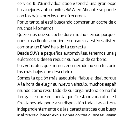
servicio 100% individualizado y tendrá una gran ex
Los mejores automóviles BMW en Alicante se puede
con los bajos precios que ofrecemos.
Por lo tanto, si está buscando comprar un coche de 
muchos kilómetros.
Queremos que su coche dure mucho tiempo porque la
nuestros clientes confíen en nosotros, estén satisf
comprar un BMW ha sido la correcta.
Desde SUVs a pequeños automóviles, tenemos una gr
eléctricos si desea reducir su huella de carbono.
Los vehículos que hemos enumerado no son los único
los más bajos que descubrirá.
Somos la opción más asequible, fiable e ideal porq
A la hora de elegir su nuevo vehículo, muchos esp
mundo como resultado de su larga historia como fa
Tenga siempre en cuenta que Crestanevada ofrece l
Crestanevada pone a su disposición todas las altern
independientemente de las características que busq
ir al trabajo, hacer excursiones cortas o largas, vi