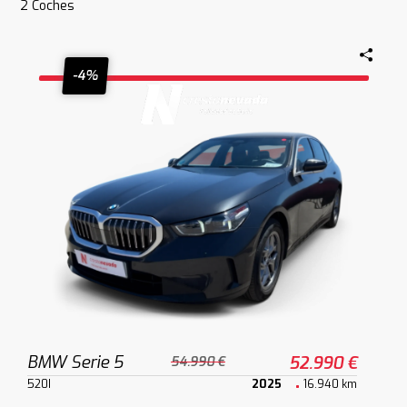
2
Coches
-4%
BMW Serie 5
52.990 €
54.990 €
520I
2025
16.940 km