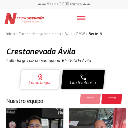
📍 Centros en toda España ⭐
Serie 5
Inicio
Coches de segunda mano
Ávila
BMW
Crestanevada Ávila
Calle Jorge ruiz de Santayana, 64, 05004 Ávila
distance
call
Cómo llegar
Cita telefónica
Nuestro equipo