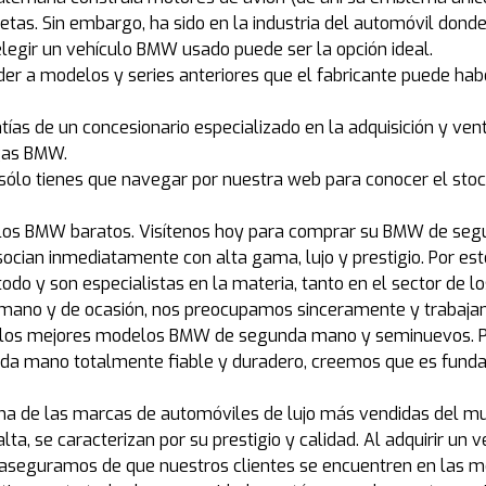
letas. Sin embargo, ha sido en la industria del automóvil dond
legir un vehículo BMW usado puede ser la opción ideal.
er a modelos y series anteriores que el fabricante puede h
as de un concesionario especializado en la adquisición y ve
gas BMW.
, sólo tienes que navegar por nuestra web para conocer el s
los BMW baratos. Visítenos hoy para comprar su BMW de segu
ocian inmediatamente con alta gama, lujo y prestigio. Por es
odo y son especialistas en la materia, tanto en el sector de 
ano y de ocasión, nos preocupamos sinceramente y trabajamos
 los mejores modelos BMW de segunda mano y seminuevos. Par
nda mano totalmente fiable y duradero, creemos que es funda
 de las marcas de automóviles de lujo más vendidas del mun
, se caracterizan por su prestigio y calidad. Al adquirir un 
s aseguramos de que nuestros clientes se encuentren en las m