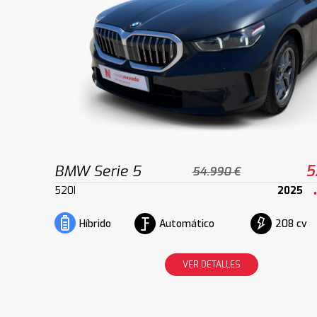
BMW Serie 5
5
54.990 €
520I
2025
Automático
208 cv
Híbrido
VER DETALLES