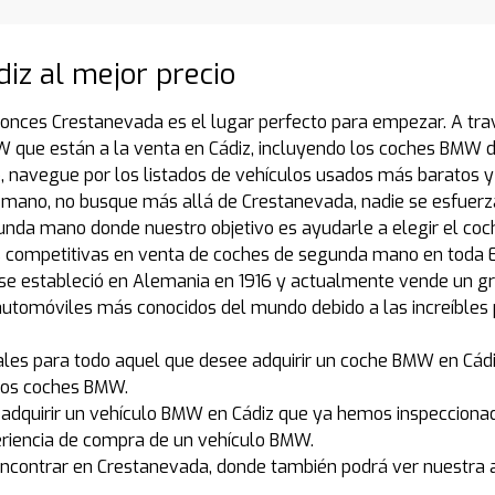
iz al mejor precio
onces Crestanevada es el lugar perfecto para empezar. A trav
ue están a la venta en Cádiz, incluyendo los coches BMW de 
avegue por los listados de vehículos usados más baratos y
mano, no busque más allá de Crestanevada, nadie se esfuerz
unda mano donde nuestro objetivo es ayudarle a elegir el co
 competitivas en venta de coches de segunda mano en toda E
e estableció en Alemania en 1916 y actualmente vende un gr
 automóviles más conocidos del mundo debido a las increíbles
s para todo aquel que desee adquirir un coche BMW en Cádiz a
stos coches BMW.
á adquirir un vehículo BMW en Cádiz que ya hemos inspeccion
periencia de compra de un vehículo BMW.
ncontrar en Crestanevada, donde también podrá ver nuestra 