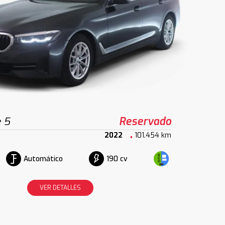
 5
Reservado
2022
101.454 km
Automático
190 cv
VER DETALLES