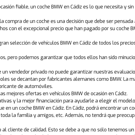
ocasión fiable, un coche BMW en Cádiz es lo que necesita y si
 compra de un coche es una decisión que debe ser pensada a 
echos con el excepcional precio que han pagado por su coche 
an selección de vehículos BMW en Cádiz de todos los precio
s, pero podemos garantizar que todos ellos han sido minucio
ue un vendedor privado no puede garantizar nuestras evaluaci
añoles se decantan por fabricantes alemanes como BMW. La ma
bricante de automóviles.
as mejores ofertas en vehículos BMW de ocasión en Cádiz.
ativas y la mejor financiación para ayudarle a elegir el mod
ue en un coche BMW en Cádiz. En Cádiz, podrá encontrar un co
con toda la familia y amigos, etc. Además, no tendrá que preo
al cliente de calidad. Esto se debe a que no sólo tenemos un