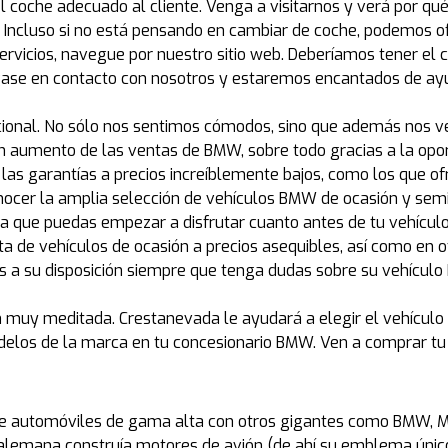
l coche adecuado al cliente. Venga a visitarnos y verá por 
 Incluso si no está pensando en cambiar de coche, podemos o
rvicios, navegue por nuestro sitio web. Deberíamos tener el c
gase en contacto con nosotros y estaremos encantados de ay
pcional. No sólo nos sentimos cómodos, sino que además nos
un aumento de las ventas de BMW, sobre todo gracias a la opo
as garantías a precios increíblemente bajos, como los que o
nocer la amplia selección de vehículos BMW de ocasión y se
ara que puedas empezar a disfrutar cuanto antes de tu vehícu
a de vehículos de ocasión a precios asequibles, así como en o
s a su disposición siempre que tenga dudas sobre su vehícu
muy meditada. Crestanevada le ayudará a elegir el vehícul
odelos de la marca en tu concesionario BMW. Ven a comprar t
 automóviles de gama alta con otros gigantes como BMW, M
a alemana construía motores de avión (de ahí su emblema úni