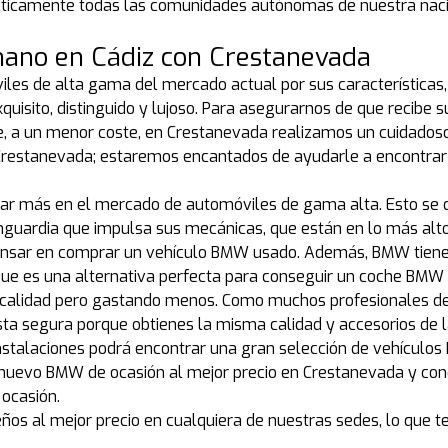
cticamente todas las comunidades autónomas de nuestra nación 
no en Cádiz con Crestanevada
s de alta gama del mercado actual por sus características, di
quisito, distinguido y lujoso. Para asegurarnos de que recibe
nte, a un menor coste, en Crestanevada realizamos un cuidado
e Crestanevada; estaremos encantados de ayudarle a encontra
 más en el mercado de automóviles de gama alta. Esto se deb
anguardia que impulsa sus mecánicas, que están en lo más al
pensar en comprar un vehículo BMW usado. Además, BMW tiene 
o que es una alternativa perfecta para conseguir un coche BMW
ma calidad pero gastando menos. Como muchos profesionales d
a segura porque obtienes la misma calidad y accesorios de 
s instalaciones podrá encontrar una gran selección de vehícul
u nuevo BMW de ocasión al mejor precio en Crestanevada y con
ocasión.
os al mejor precio en cualquiera de nuestras sedes, lo que te 