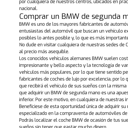
por cualquiera de nuestros centros, ubicados en prá
nacional.
Comprar un BMW de segunda ma
BMW es uno de los mayores fabricantes de automóvile
entusiastas del automóvil que buscan un vehículo ex
posibles lo antes posible y, lo que es más importa
No dude en visitar cualquiera de nuestras sedes d
al precio más asequible.
Los conocidos vehículos alemanes BMW suelen costar
impresionante y bello aspecto y la tecnología de v
vehículos más populares, por lo que tiene sentido 
fabricantes de coches de lujo por excelencia, por l
que recibirá el vehículo de sus sueños con la mis
que adquirir un BMW de segunda mano es una apuest
inferior. Por este motivo, en cualquiera de nuestra
Benefíciese de esta oportunidad única de adquirir s
especializado en la compraventa de automóviles de 
Podrás localizar el coche BMW de ocasión de tus sueñ
sueños sin tener que gastar mucho dinero.