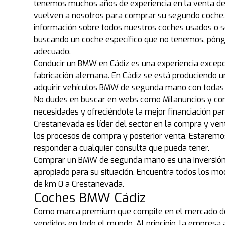
tenemos muchos años de experiencia en la venta de
vuelven a nosotros para comprar su segundo coche.
información sobre todos nuestros coches usados o se
buscando un coche específico que no tenemos, pón
adecuado.
Conducir un BMW en Cádiz es una experiencia exce
fabricación alemana. En Cádiz se está produciendo 
adquirir vehículos BMW de segunda mano con todas l
No dudes en buscar en webs como Milanuncios y co
necesidades y ofreciéndote la mejor financiación p
Crestanevada es líder del sector en la compra y vent
los procesos de compra y posterior venta. Estaremo
responder a cualquier consulta que pueda tener.
Comprar un BMW de segunda mano es una inversión 
apropiado para su situación. Encuentra todos los m
de km 0 a Crestanevada.
Coches BMW Cádiz
Como marca premium que compite en el mercado de
vendidos en todo el mundo. Al principio, la empres