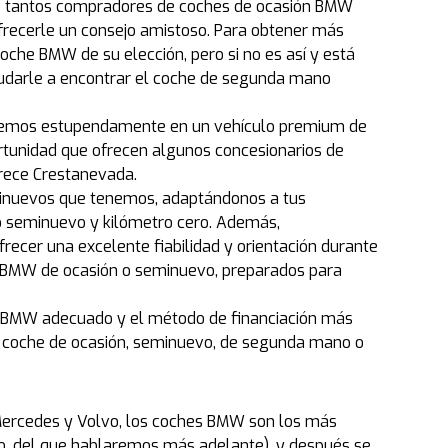
qué tantos compradores de coches de ocasión BMW
frecerle un consejo amistoso. Para obtener más
oche BMW de su elección, pero si no es así y está
udarle a encontrar el coche de segunda mano
 vemos estupendamente en un vehículo premium de
rtunidad que ofrecen algunos concesionarios de
frece Crestanevada.
minuevos que tenemos, adaptándonos a tus
lo seminuevo y kilómetro cero. Además,
frecer una excelente fiabilidad y orientación durante
lo BMW de ocasión o seminuevo, preparados para
o BMW adecuado y el método de financiación más
u coche de ocasión, seminuevo, de segunda mano o
ercedes y Volvo, los coches BMW son los más
co, del que hablaremos más adelante), y después se