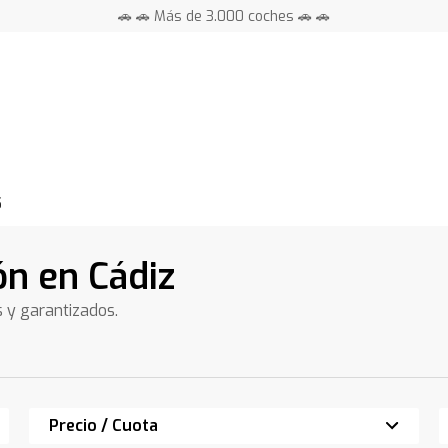
🚗 🚗 Más de 3.000 coches 🚗 🚗
📍 Centros en toda España ⭐
5
n en Cádiz
s y garantizados.
Precio / Cuota