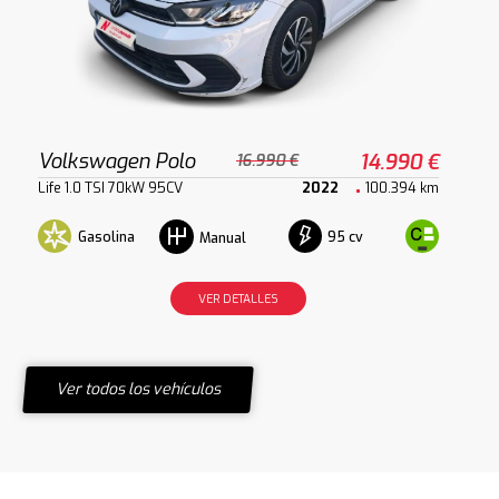
Volkswagen Polo
14.990 €
16.990 €
Life 1.0 TSI 70kW 95CV
2022
100.394 km
Gasolina
95 cv
Manual
VER DETALLES
Ver todos los vehículos