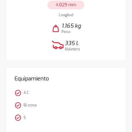
4.029 mm
Longitud
1.165 kg
weight
Peso
335 l.
Maletero
Equipamiento
check_circle
A.C
check_circle
Bi-zona
check_circle
5