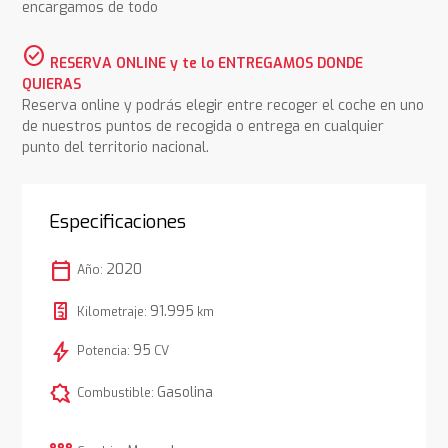
encargamos de todo
check_circle
RESERVA ONLINE y te lo ENTREGAMOS DONDE
QUIERAS
Reserva online y podrás elegir entre recoger el coche en uno
de nuestros puntos de recogida o entrega en cualquier
punto del territorio nacional.
Especificaciones
calendar_today
2020
Año:
91.995
Kilometraje:
km
bolt
95
Potencia:
CV
comic_bubble
Gasolina
Combustible: