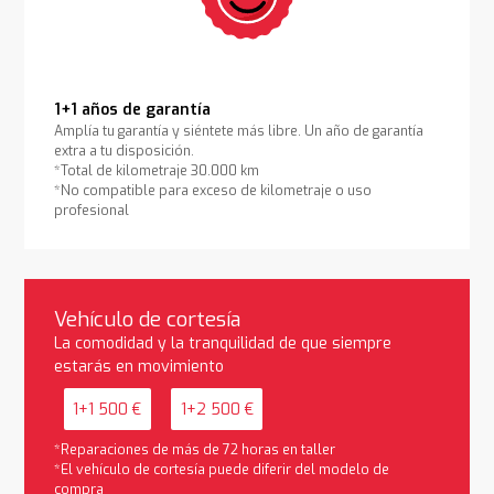
1+1 años de garantía
Amplía tu garantía y siéntete más libre. Un año de garantía
extra a tu disposición.
*Total de kilometraje 30.000 km
*No compatible para exceso de kilometraje o uso
profesional
Vehículo de cortesía
La comodidad y la tranquilidad de que siempre
estarás en movimiento
1+1 500 €
1+2 500 €
*Reparaciones de más de 72 horas en taller
*El vehículo de cortesía puede diferir del modelo de
compra