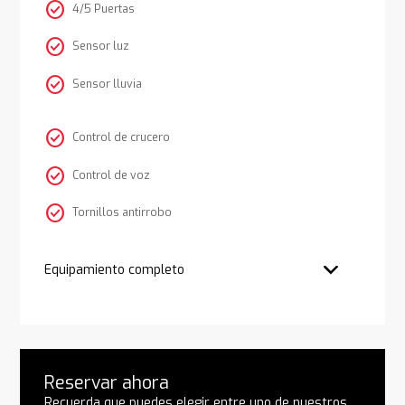
check_circle
4/5 Puertas
check_circle
Sensor luz
check_circle
Sensor lluvia
check_circle
Control de crucero
check_circle
Control de voz
check_circle
Tornillos antirrobo
Equipamiento completo
Reservar ahora
Recuerda que puedes elegir entre uno de nuestros