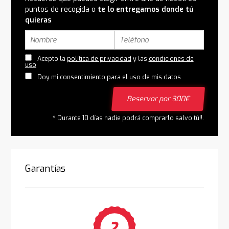
puntos de recogida o
te lo entregamos donde tú
quieras
Acepto la
política de privacidad
y las
condiciones de
uso
Doy mi consentimiento para el uso de mis datos
Reservar por 300€
* Durante 10 días nadie podrá comprarlo salvo tú!!.
Garantías