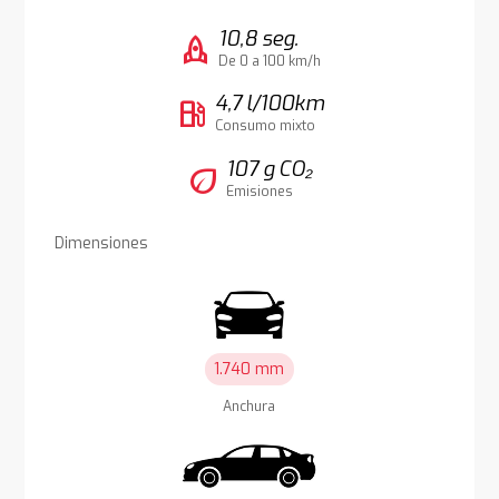
10,8 seg.
rocket
De 0 a 100 km/h
4,7 l/100km
local_gas_station
Consumo mixto
107 g CO₂
eco
Emisiones
Dimensiones
1.740 mm
Anchura