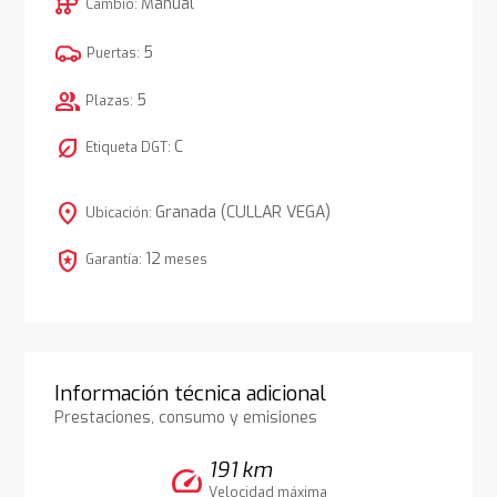
auto_transmission
Manual
Cambio:
5
Puertas:
group
5
Plazas:
nest_eco_leaf
C
Etiqueta DGT:
location_on
Granada (CULLAR VEGA)
Ubicación:
local_police
12
Garantía:
meses
Información técnica adicional
Prestaciones, consumo y emisiones
191 km
speed
Velocidad máxima