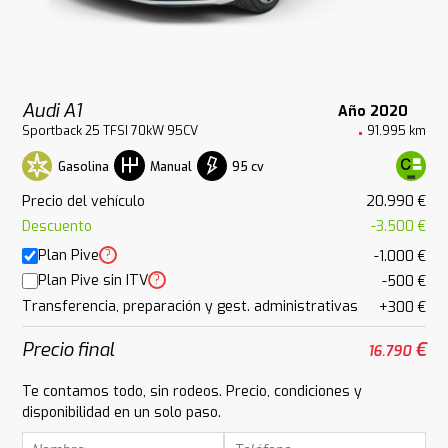
Audi A1
Año 2020
Sportback 25 TFSI 70kW 95CV
91.995 km
Gasolina
95 cv
Manual
Precio del vehículo
20.990 €
Descuento
-3.500 €
Plan Pive
?
-1.000 €
Plan Pive sin ITV
?
-500 €
Transferencia, preparación y gest. administrativas
+300 €
Precio final
€
16.790
Te contamos todo, sin rodeos. Precio, condiciones y
disponibilidad en un solo paso.