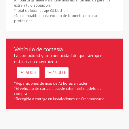
Amplía tu garantía y siéntete más libre. Un año de garantía
extra a tu disposición.
*Total de kilometraje 30.000 km
*No compatible para exceso de kilometraje o uso
profesional
Vehículo de cortesía
La comodidad y la tranquilidad de que siempre
estarás en movimiento
1+1 500 €
1+2 500 €
*Reparaciones de más de 72 horas en taller
*El vehículo de cortesía puede diferir del modelo de
compra
*Recogida y entrega en instalaciones de Crestanevada