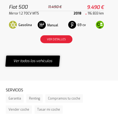
Fiat 500
9.490 €
11.490 €
Mirror 1.2 70CV MT5
2018
116.833 km
Gasolina
69 cv
Manual
VER DETALLES
Ver todos los vehículos
SERVICIOS
Garantía
Renting
Compramos tu coche
Vender coche
Tasar mi coche