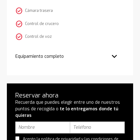
check_circle
Cámara trasera
check_circle
Control de crucero
check_circle
Control de voz
Equipamiento completo
Reservar ahora
Recuerda que puedes elegir entre uno de nuestros
puntos de recogida o
te lo entregamos donde tú
quieras
Acepto la
política de privacidad
y las
condiciones de