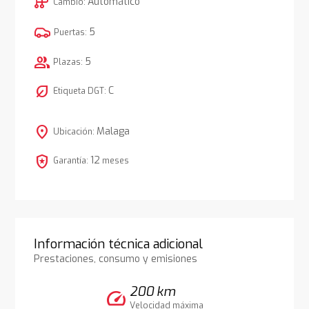
auto_transmission
Automático
Cambio:
5
Puertas:
group
5
Plazas:
nest_eco_leaf
C
Etiqueta DGT:
location_on
Malaga
Ubicación:
local_police
12
Garantía:
meses
Información técnica adicional
Prestaciones, consumo y emisiones
200 km
speed
Velocidad máxima