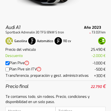
Audi A1
Año 2023
Sportback Adrenalin 30 TFSI 81kW S tron
73.031 km
Gasolina
Automático
110 cv
Precio del vehículo
25.490 €
Descuento
-2.000 €
Plan Pive
?
-1.000 €
Plan Pive sin ITV
?
-500 €
Transferencia, preparación y gest. administrativas
+300 €
Precio final
€
22.790
Te contamos todo, sin rodeos. Precio, condiciones y
disponibilidad en un solo paso.