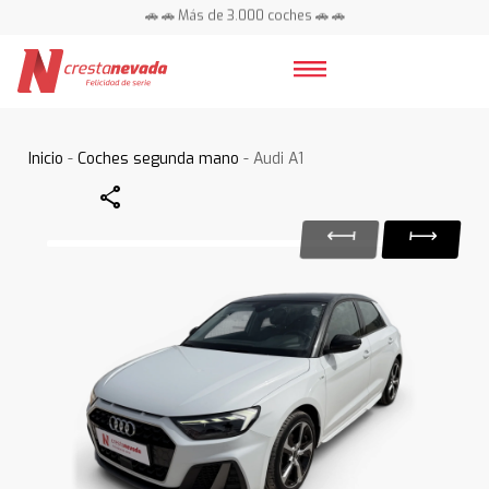
🚗 🚗 Más de 3.000 coches 🚗 🚗
📍 Centros en toda España ⭐
Inicio
-
Coches segunda mano
- Audi A1
Share