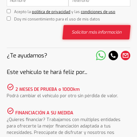
Acepto la
política de privacidad
y las
condiciones de uso
Doy mi consentimiento para el uso de mis datos
Solicitar más información
¿Te ayudamos?
Este vehículo te hará feliz por...
check_circle
2 MESES DE PRUEBA o 1000km
Podrá cambiar el vehículo por otro sin pérdida de valor.
check_circle
FINANCIACIÓN A SU MEDIDA
¿Quieres financiar? Trabajamos con multiples entidades
para ofrecerte la mejor financiación adaptada a tus
necesidades. Preocúpate de disfrutar y nosotros nos