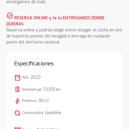
encargamos de todo
check_circle
RESERVA ONLINE y te lo ENTREGAMOS DONDE
QUIERAS
Reserva online y podrás elegir entre recoger el coche en uno
de nuestros puntos de recogida o entrega en cualquier
punto del territorio nacional.
Especificaciones
calendar_today
2023
Año:
73.031
Kilometraje:
km
bolt
110
Potencia:
CV
comic_bubble
Gasolina
Combustible: