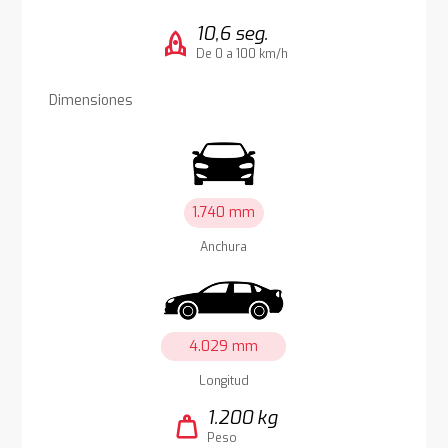
10,6 seg.
rocket
De 0 a 100 km/h
Dimensiones
1.740 mm
Anchura
4.029 mm
Longitud
1.200 kg
weight
Peso