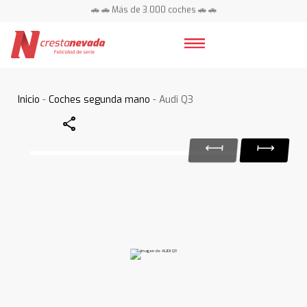
🚗 🚗 Más de 3.000 coches 🚗 🚗
📍 Centros en toda España ⭐
Inicio
-
Coches segunda mano
- Audi Q3
Share