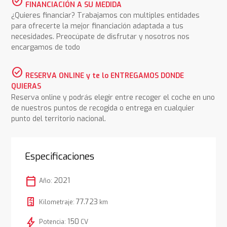
check_circle
FINANCIACIÓN A SU MEDIDA
¿Quieres financiar? Trabajamos con multiples entidades
para ofrecerte la mejor financiación adaptada a tus
necesidades. Preocúpate de disfrutar y nosotros nos
encargamos de todo
check_circle
RESERVA ONLINE y te lo ENTREGAMOS DONDE
QUIERAS
Reserva online y podrás elegir entre recoger el coche en uno
de nuestros puntos de recogida o entrega en cualquier
punto del territorio nacional.
Especificaciones
calendar_today
2021
Año:
77.723
Kilometraje:
km
bolt
150
Potencia:
CV