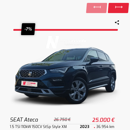
-7%
SEAT Ateca
25.000 €
26.750 €
1.5 TSI 110kW 150CV StSp Style XM
2023
36.954 km