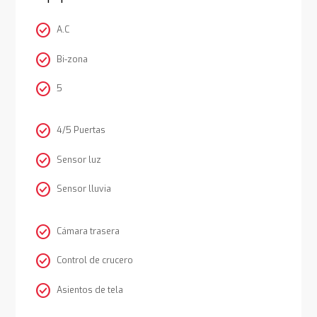
check_circle
A.C
check_circle
Bi-zona
check_circle
5
check_circle
4/5 Puertas
check_circle
Sensor luz
check_circle
Sensor lluvia
check_circle
Cámara trasera
check_circle
Control de crucero
check_circle
Asientos de tela