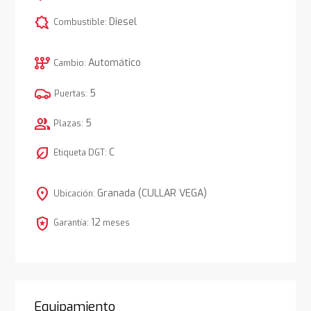
comic_bubble
Diesel
Combustible:
auto_transmission
Automático
Cambio:
5
Puertas:
group
5
Plazas:
nest_eco_leaf
C
Etiqueta DGT:
location_on
Granada (CULLAR VEGA)
Ubicación:
local_police
12
Garantía:
meses
Equipamiento