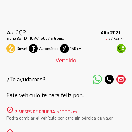
Audi Q3
Año 2021
S line 35 TDI 110kW 150CV S tronic
77.723 km
Diesel
Automático
150 cv
Vendido
¿Te ayudamos?
Este vehículo te hará feliz por...
check_circle
2 MESES DE PRUEBA o 1000km
Podrá cambiar el vehículo por otro sin pérdida de valor.