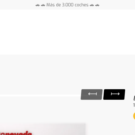
🚗 🚗 Más de 3.000 coches 🚗 🚗
📍 Centros en toda España ⭐