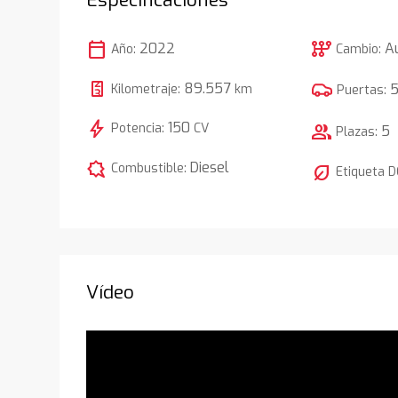
calendar_today
auto_transmission
2022
A
Año:
Cambio:
89.557
Kilometraje:
km
Puertas:
bolt
150
Potencia:
CV
group
5
Plazas:
comic_bubble
Diesel
Combustible:
nest_eco_leaf
Etiqueta 
Vídeo