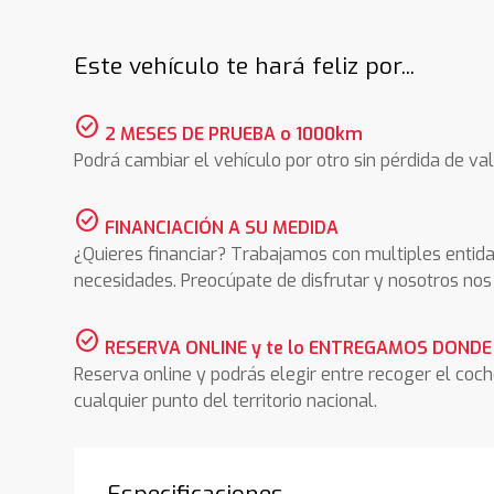
Este vehículo te hará feliz por...
check_circle
2 MESES DE PRUEBA o 1000km
Podrá cambiar el vehículo por otro sin pérdida de val
check_circle
FINANCIACIÓN A SU MEDIDA
¿Quieres financiar? Trabajamos con multiples entida
necesidades. Preocúpate de disfrutar y nosotros n
check_circle
RESERVA ONLINE y te lo ENTREGAMOS DONDE
Reserva online y podrás elegir entre recoger el coc
cualquier punto del territorio nacional.
Especificaciones