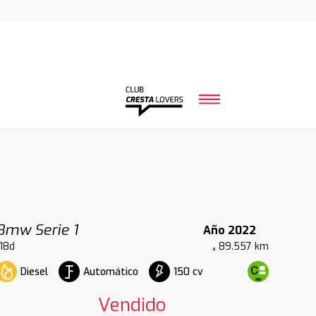
Bmw Serie 1
Año 2022
118d
89.557 km
Diesel
Automático
150 cv
Vendido