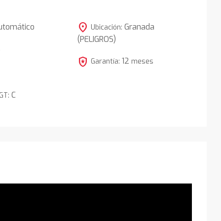
location_on
utomático
Granada
Ubicación:
(PELIGROS)
5
local_police
12
Garantía:
meses
C
DGT: