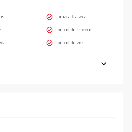
check_circle
tas
Cámara trasera
check_circle
z
Control de crucero
check_circle
via
Control de voz