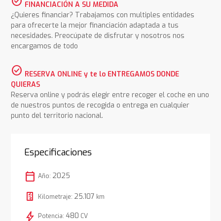
check_circle
FINANCIACIÓN A SU MEDIDA
¿Quieres financiar? Trabajamos con multiples entidades
para ofrecerte la mejor financiación adaptada a tus
necesidades. Preocúpate de disfrutar y nosotros nos
encargamos de todo
check_circle
RESERVA ONLINE y te lo ENTREGAMOS DONDE
QUIERAS
Reserva online y podrás elegir entre recoger el coche en uno
de nuestros puntos de recogida o entrega en cualquier
punto del territorio nacional.
Especificaciones
calendar_today
2025
Año:
25.107
Kilometraje:
km
bolt
480
Potencia:
CV