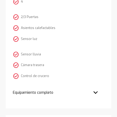
check_circle
4
check_circle
2/3 Puertas
check_circle
Asientos calefactables
check_circle
Sensor luz
check_circle
Sensor lluvia
check_circle
Cámara trasera
check_circle
Control de crucero
Equipamiento completo