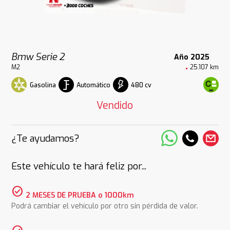
Bmw Serie 2
Año 2025
M2
25.107 km
Gasolina
Automático
480 cv
Vendido
¿Te ayudamos?
Este vehículo te hará feliz por...
check_circle
2 MESES DE PRUEBA o 1000km
Podrá cambiar el vehículo por otro sin pérdida de valor.