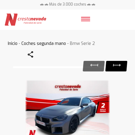
🚗 🚗 Más de 3.000 coches 🚗 🚗
📍 Centros en toda España ⭐
Inicio
-
Coches segunda mano
- Bmw Serie 2
Share