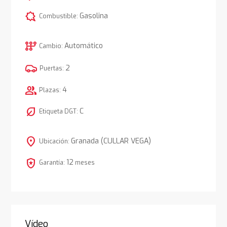
comic_bubble
Gasolina
Combustible:
auto_transmission
Automático
Cambio:
2
Puertas:
group
4
Plazas:
nest_eco_leaf
C
Etiqueta DGT:
location_on
Granada (CULLAR VEGA)
Ubicación:
local_police
12
Garantía:
meses
Vídeo