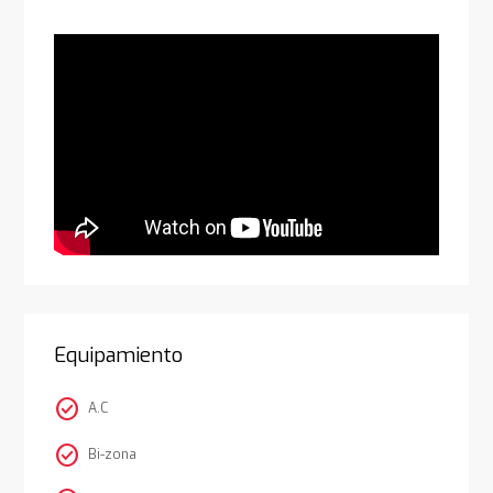
Equipamiento
check_circle
A.C
check_circle
Bi-zona