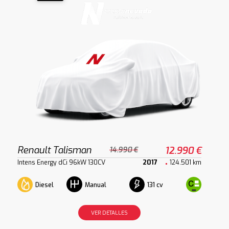
Renault Talisman
12.990 €
14.990 €
Intens Energy dCi 96kW 130CV
2017
124.501 km
Diesel
131 cv
Manual
VER DETALLES