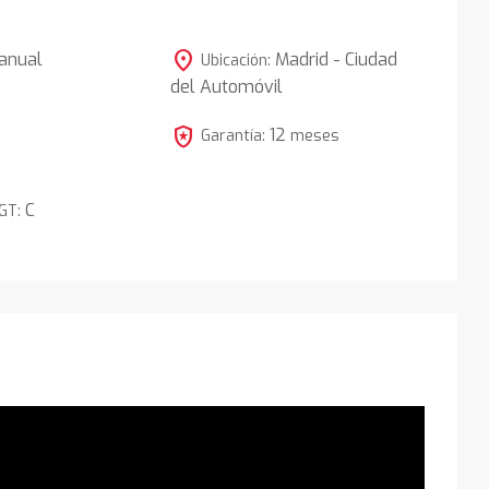
location_on
anual
Madrid - Ciudad
Ubicación:
del Automóvil
5
local_police
12
Garantía:
meses
C
DGT: