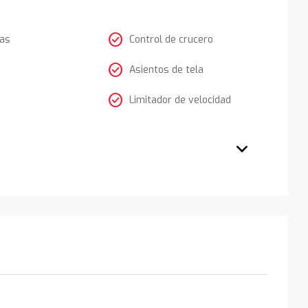
check_circle
tas
Control de crucero
check_circle
Asientos de tela
check_circle
Limitador de velocidad