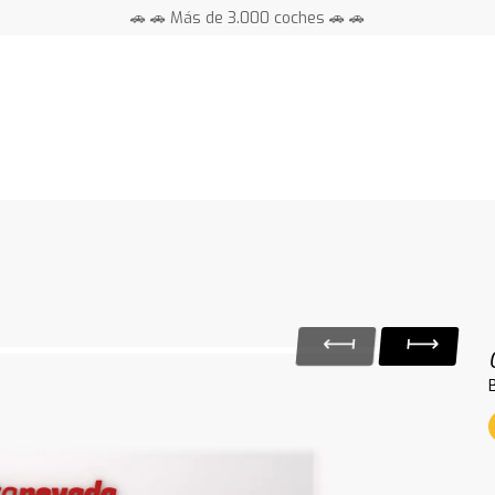
🚗 🚗 Más de 3.000 coches 🚗 🚗
📍 Centros en toda España ⭐