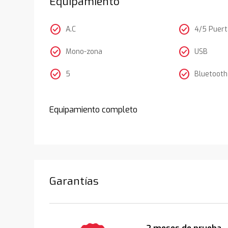
Equipamiento
check_circle
check_circle
A.C
4/5 Puer
check_circle
check_circle
Mono-zona
USB
check_circle
check_circle
5
Bluetooth
Equipamiento completo
Garantías