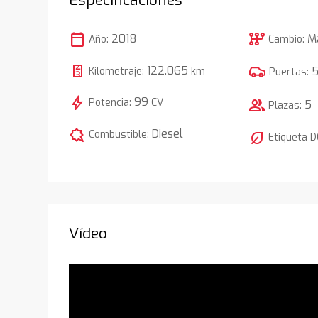
calendar_today
auto_transmission
2018
M
Año:
Cambio:
122.065
Kilometraje:
km
Puertas:
bolt
99
Potencia:
CV
group
5
Plazas:
comic_bubble
Diesel
Combustible:
nest_eco_leaf
Etiqueta 
Vídeo