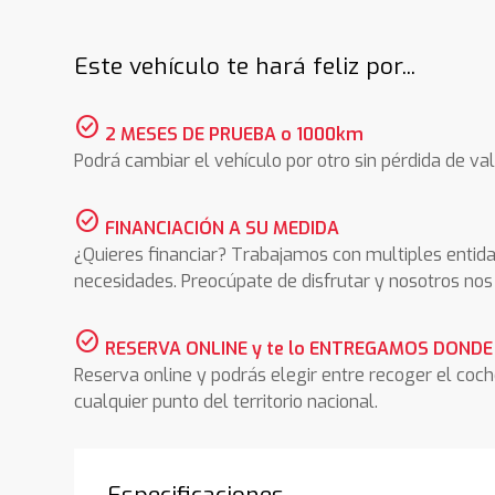
Este vehículo te hará feliz por...
check_circle
2 MESES DE PRUEBA o 1000km
Podrá cambiar el vehículo por otro sin pérdida de val
check_circle
FINANCIACIÓN A SU MEDIDA
¿Quieres financiar? Trabajamos con multiples entida
necesidades. Preocúpate de disfrutar y nosotros n
check_circle
RESERVA ONLINE y te lo ENTREGAMOS DONDE
Reserva online y podrás elegir entre recoger el coc
cualquier punto del territorio nacional.
Especificaciones