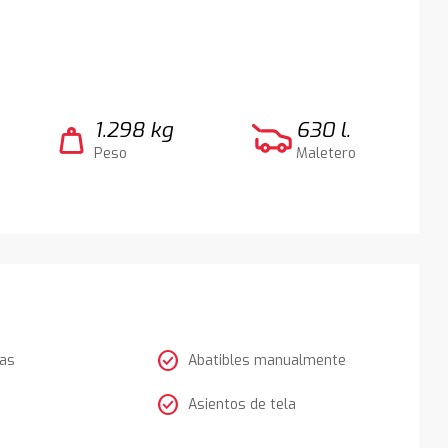
1.298 kg
630 l.
weight
Peso
Maletero
check_circle
tas
Abatibles manualmente
check_circle
Asientos de tela