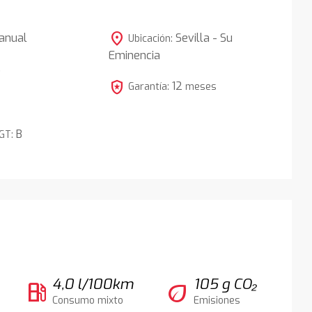
location_on
anual
Sevilla - Su
Ubicación:
Eminencia
5
local_police
12
Garantía:
meses
B
DGT:
4,0 l/100km
105 g CO₂
local_gas_station
eco
Consumo mixto
Emisiones