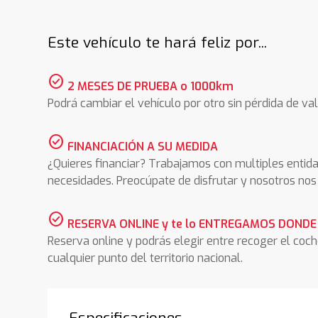
Este vehículo te hará feliz por...
check_circle
2 MESES DE PRUEBA o 1000km
Podrá cambiar el vehículo por otro sin pérdida de val
check_circle
FINANCIACIÓN A SU MEDIDA
¿Quieres financiar? Trabajamos con multiples entida
necesidades. Preocúpate de disfrutar y nosotros n
check_circle
RESERVA ONLINE y te lo ENTREGAMOS DONDE
Reserva online y podrás elegir entre recoger el coc
cualquier punto del territorio nacional.
Especificaciones