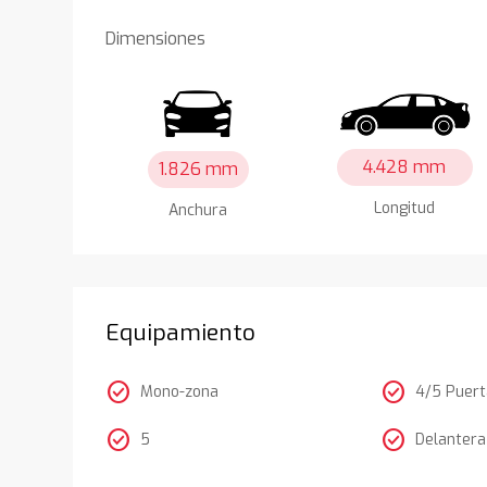
Dimensiones
4.428 mm
1.826 mm
Longitud
Anchura
Equipamiento
check_circle
check_circle
Mono-zona
4/5 Puer
check_circle
check_circle
5
Delantera