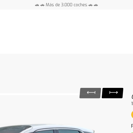
🚗 🚗 Más de 3.000 coches 🚗 🚗
📍 Centros en toda España ⭐