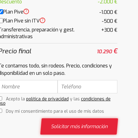
Descuento
-2.000 €
Plan Pive
?
-1.000 €
Plan Pive sin ITV
?
-500 €
Transferencia, preparación y gest.
+300 €
administrativas
Precio final
€
10.290
Te contamos todo, sin rodeos. Precio, condiciones y
disponibilidad en un solo paso.
Acepto la
política de privacidad
y las
condiciones de
uso
Doy mi consentimiento para el uso de mis datos
Solicitar más información