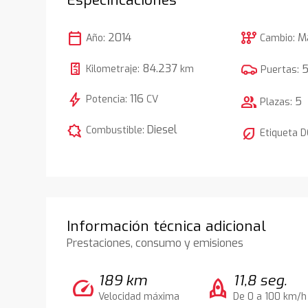
calendar_today
auto_transmission
2014
M
Año:
Cambio:
84.237
Kilometraje:
km
Puertas:
bolt
116
Potencia:
CV
group
5
Plazas:
comic_bubble
Diesel
Combustible:
nest_eco_leaf
Etiqueta 
Información técnica adicional
Prestaciones, consumo y emisiones
189 km
11,8 seg.
speed
rocket
Velocidad máxima
De 0 a 100 km/h