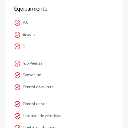
Equipamiento
check_circle
A.C
check_circle
Bi-zona
check_circle
5
check_circle
4/5 Puertas
check_circle
Sensor luz
check_circle
Control de crucero
check_circle
Control de voz
check_circle
Limitador de velocidad
Llantas de aleación