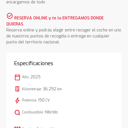
encargamos de todo
check_circle
RESERVA ONLINE y te lo ENTREGAMOS DONDE
QUIERAS
Reserva online y podrás elegir entre recoger el coche en uno
de nuestros puntos de recogida o entrega en cualquier
punto del territorio nacional.
Especificaciones
calendar_today
2025
Año:
36.292
Kilometraje:
km
bolt
150
Potencia:
CV
comic_bubble
Híbrido
Combustible: