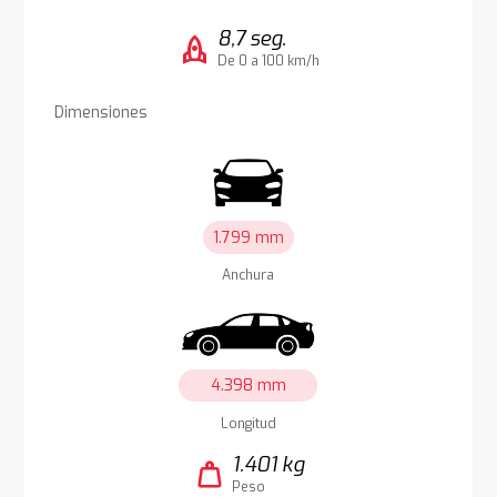
8,7 seg.
rocket
De 0 a 100 km/h
Dimensiones
1.799 mm
Anchura
4.398 mm
Longitud
1.401 kg
weight
Peso