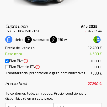
Cupra León
Año 2025
1.5 eTSI 110kW 150CV DSG
36.292 km
Automático
150 cv
Híbrido
Precio del vehículo
32.490 €
Descuento
-4.500 €
Plan Pive
?
-1.000 €
Plan Pive sin ITV
?
-500 €
Transferencia, preparación y gest. administrativas
+300 €
Precio final
€
27.290
Te contamos todo, sin rodeos. Precio, condiciones y
disponibilidad en un solo paso.