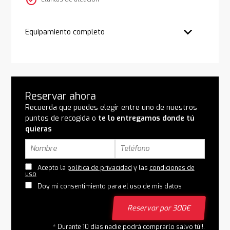
check_circle
Equipamiento completo
Reservar ahora
Recuerda que puedes elegir entre uno de nuestros
puntos de recogida o
te lo entregamos donde tú
quieras
Acepto la
política de privacidad
y las
condiciones de
uso
Doy mi consentimiento para el uso de mis datos
Reservar por 300€
* Durante 10 días nadie podrá comprarlo salvo tú!!.