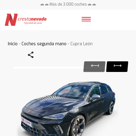
🚗 🚗 Más de 3.000 coches 🚗 🚗
📍 Centros en toda España ⭐
Inicio
-
Coches segunda mano
- Cupra León
Share