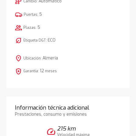
auto_transmission
Automático
Cambio:
5
Puertas:
group
5
Plazas:
nest_eco_leaf
ECO
Etiqueta DGT:
location_on
Almería
Ubicación:
local_police
12
Garantía:
meses
Información técnica adicional
Prestaciones, consumo y emisiones
215 km
speed
Velocidad máxima