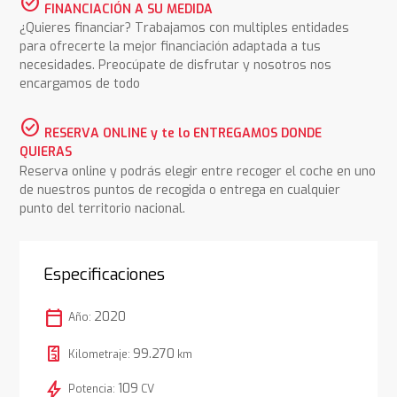
check_circle
FINANCIACIÓN A SU MEDIDA
¿Quieres financiar? Trabajamos con multiples entidades
para ofrecerte la mejor financiación adaptada a tus
necesidades. Preocúpate de disfrutar y nosotros nos
encargamos de todo
check_circle
RESERVA ONLINE y te lo ENTREGAMOS DONDE
QUIERAS
Reserva online y podrás elegir entre recoger el coche en uno
de nuestros puntos de recogida o entrega en cualquier
punto del territorio nacional.
Especificaciones
calendar_today
2020
Año:
99.270
Kilometraje:
km
bolt
109
Potencia:
CV