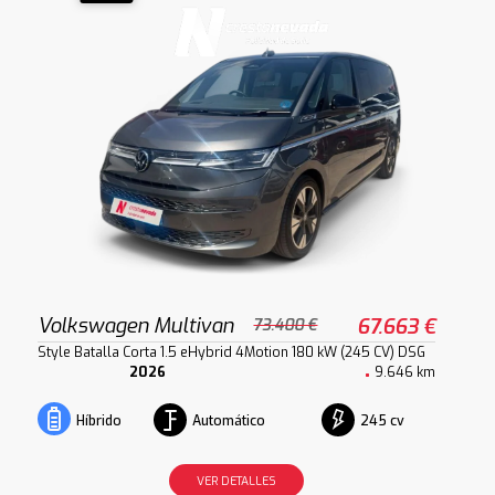
Volkswagen Multivan
67.663 €
73.400 €
Style Batalla Corta 1.5 eHybrid 4Motion 180 kW (245 CV) DSG
2026
9.646 km
Automático
245 cv
Híbrido
VER DETALLES