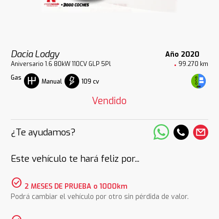
Dacia Lodgy
Año 2020
Aniversario 1.6 80kW 110CV GLP 5Pl
99.270 km
Gas
109 cv
Manual
Vendido
¿Te ayudamos?
Este vehículo te hará feliz por...
check_circle
2 MESES DE PRUEBA o 1000km
Podrá cambiar el vehículo por otro sin pérdida de valor.