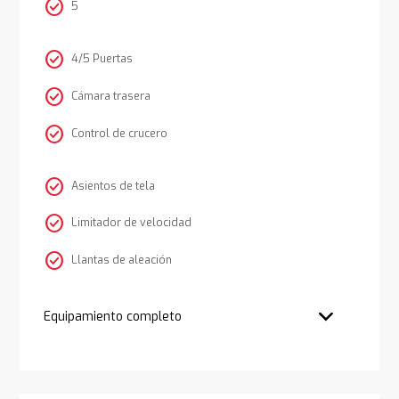
check_circle
5
check_circle
4/5 Puertas
check_circle
Cámara trasera
check_circle
Control de crucero
check_circle
Asientos de tela
check_circle
Limitador de velocidad
check_circle
Llantas de aleación
Equipamiento completo