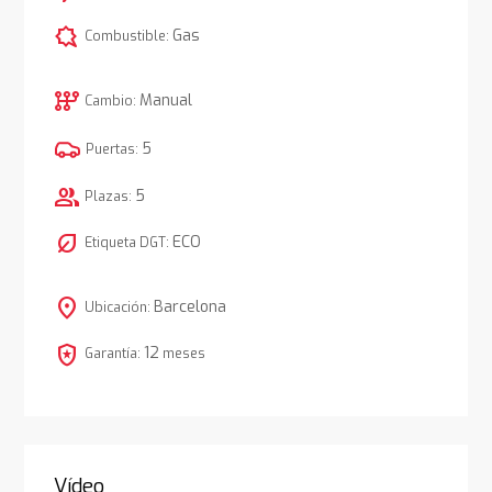
comic_bubble
Gas
Combustible:
auto_transmission
Manual
Cambio:
5
Puertas:
group
5
Plazas:
nest_eco_leaf
ECO
Etiqueta DGT:
location_on
Barcelona
Ubicación:
local_police
12
Garantía:
meses
Vídeo