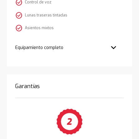
check_circle
Control de voz
check_circle
Lunas traseras tintadas
check_circle
Asientos mixtos
Equipamiento completo
Garantías