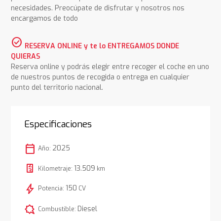
necesidades. Preocúpate de disfrutar y nosotros nos
encargamos de todo
check_circle
RESERVA ONLINE y te lo ENTREGAMOS DONDE
QUIERAS
Reserva online y podrás elegir entre recoger el coche en uno
de nuestros puntos de recogida o entrega en cualquier
punto del territorio nacional.
Especificaciones
calendar_today
2025
Año:
13.509
Kilometraje:
km
bolt
150
Potencia:
CV
comic_bubble
Diesel
Combustible: