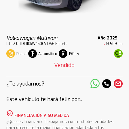
Volkswagen Multivan
Año 2025
Life 2.0 TDI 110kW 150CV DSG B.Corta
13.509 km
Diesel
Automático
150 cv
Vendido
¿Te ayudamos?
Este vehículo te hará feliz por...
check_circle
FINANCIACIÓN A SU MEDIDA
¿Quieres financiar? Trabajamos con multiples entidades
para ofrecerte la mejor financiación adaptada a tus