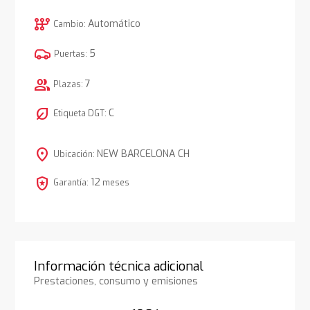
auto_transmission
Automático
Cambio:
5
Puertas:
group
7
Plazas:
nest_eco_leaf
C
Etiqueta DGT:
location_on
NEW BARCELONA CH
Ubicación:
local_police
12
Garantía:
meses
Información técnica adicional
Prestaciones, consumo y emisiones