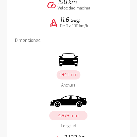
190 km
speed
Velocidad máxima
11,6 seg.
rocket
De 0 a 100 km/h
Dimensiones
1.941 mm
Anchura
4.973 mm
Longitud