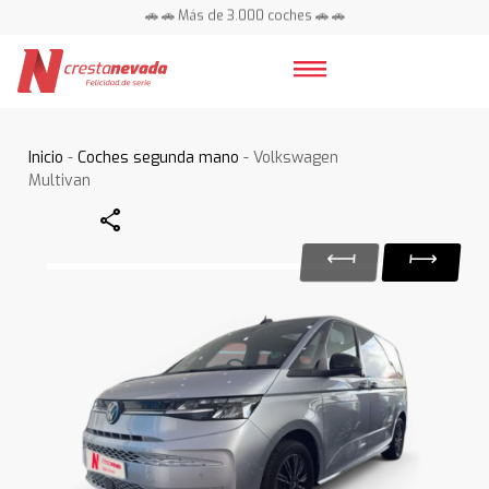
🚗 🚗 Más de 3.000 coches 🚗 🚗
📍 Centros en toda España ⭐
Inicio
-
Coches segunda mano
- Volkswagen
Multivan
Share