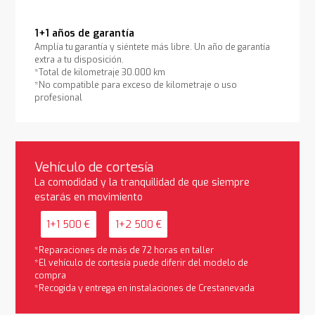
1+1 años de garantía
Amplía tu garantía y siéntete más libre. Un año de garantía
extra a tu disposición.
*Total de kilometraje 30.000 km
*No compatible para exceso de kilometraje o uso
profesional
Vehículo de cortesía
La comodidad y la tranquilidad de que siempre
estarás en movimiento
1+1 500 €
1+2 500 €
*Reparaciones de más de 72 horas en taller
*El vehículo de cortesía puede diferir del modelo de
compra
*Recogida y entrega en instalaciones de Crestanevada