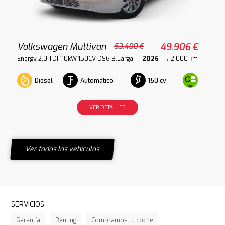
Volkswagen Multivan
49.906 €
53.400 €
Energy 2.0 TDI 110kW 150CV DSG B.Larga
2026
2.000 km
Diesel
Automático
150 cv
VER DETALLES
Ver todos los vehículos
SERVICIOS
Garantía
Renting
Compramos tu coche