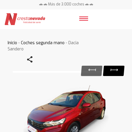
🚗 🚗 Más de 3.000 coches 🚗 🚗
📍 Centros en toda España ⭐
Inicio
-
Coches segunda mano
- Dacia
Sandero
Share