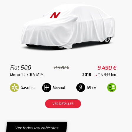
Fiat 500
9.490 €
11.490 €
Mirror 1.2 70CV MT5
2018
116.833 km
Gasolina
69 cv
Manual
VER DETALLES
Ver todos los vehículos