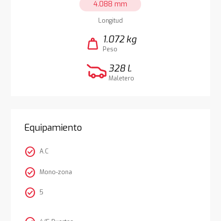
4.088 mm
Longitud
1.072 kg
weight
Peso
328 l.
Maletero
Equipamiento
check_circle
A.C
check_circle
Mono-zona
check_circle
5