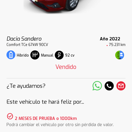
Dacia Sandero
Año 2022
Comfort TCe 67kW 90CV
75.231 km
92 cv
Híbrido
Manual
Vendido
¿Te ayudamos?
Este vehículo te hará feliz por...
check_circle
2 MESES DE PRUEBA o 1000km
Podrá cambiar el vehículo por otro sin pérdida de valor.