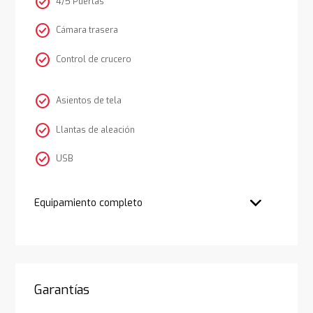
check_circle
4/5 Puertas
check_circle
Cámara trasera
check_circle
Control de crucero
check_circle
Asientos de tela
check_circle
Llantas de aleación
check_circle
USB
Equipamiento completo
Garantías