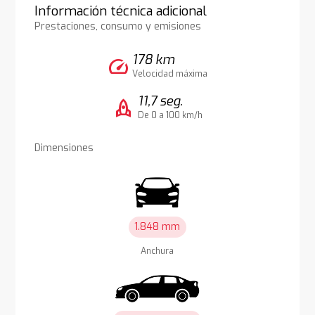
Información técnica adicional
Prestaciones, consumo y emisiones
178 km
speed
Velocidad máxima
11,7 seg.
rocket
De 0 a 100 km/h
Dimensiones
1.848 mm
Anchura