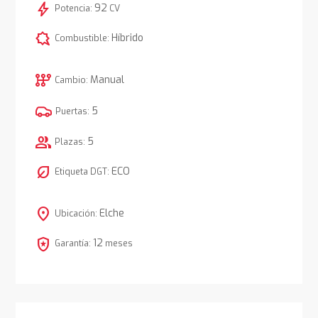
bolt
92
Potencia:
CV
comic_bubble
Híbrido
Combustible:
auto_transmission
Manual
Cambio:
5
Puertas:
group
5
Plazas:
nest_eco_leaf
ECO
Etiqueta DGT:
location_on
Elche
Ubicación:
local_police
12
Garantía:
meses