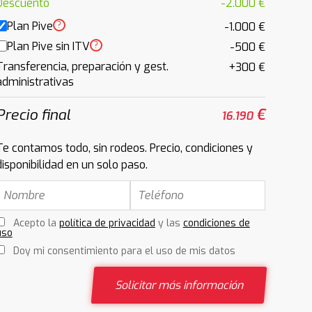
Descuento
-2.000 €
Plan Pive
?
-1.000 €
Plan Pive sin ITV
?
-500 €
Transferencia, preparación y gest.
+300 €
administrativas
Precio final
€
16.190
Te contamos todo, sin rodeos. Precio, condiciones y
disponibilidad en un solo paso.
Acepto la
política de privacidad
y las
condiciones de
uso
Doy mi consentimiento para el uso de mis datos
Solicitar más información