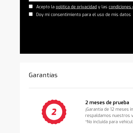
Acepto la
política de privacidad
y las
condiciones
Doy mi consentimiento para el uso de mis datos
Garantías
2 meses de prueba
¡Garantía de 12 meses i
respaldamos nuestros v
*No incluida para vehícu