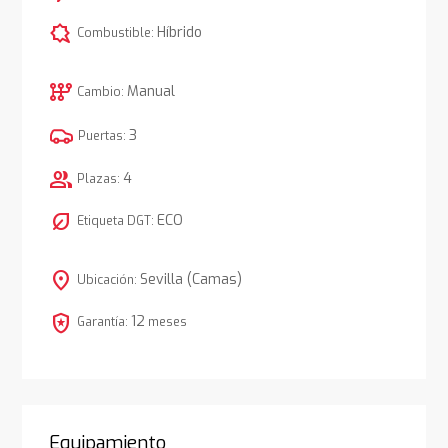
comic_bubble
Híbrido
Combustible:
auto_transmission
Manual
Cambio:
3
Puertas:
group
4
Plazas:
nest_eco_leaf
ECO
Etiqueta DGT:
location_on
Sevilla (Camas)
Ubicación:
local_police
12
Garantía:
meses
Equipamiento