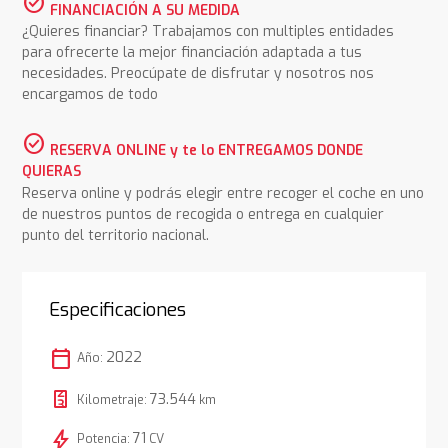
check_circle
FINANCIACIÓN A SU MEDIDA
¿Quieres financiar? Trabajamos con multiples entidades
para ofrecerte la mejor financiación adaptada a tus
necesidades. Preocúpate de disfrutar y nosotros nos
encargamos de todo
check_circle
RESERVA ONLINE y te lo ENTREGAMOS DONDE
QUIERAS
Reserva online y podrás elegir entre recoger el coche en uno
de nuestros puntos de recogida o entrega en cualquier
punto del territorio nacional.
Especificaciones
calendar_today
2022
Año:
73.544
Kilometraje:
km
bolt
71
Potencia:
CV