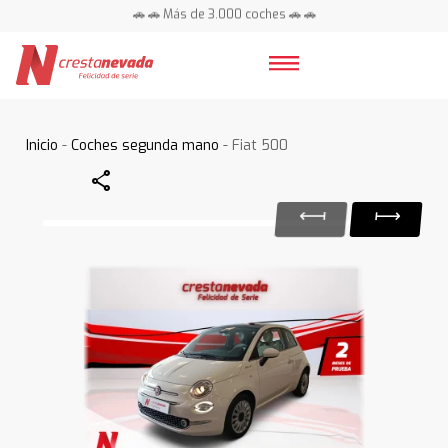
🚗 🚗 Más de 3.000 coches 🚗 🚗
📍 Centros en toda España ⭐
Inicio
-
Coches segunda mano
- Fiat 500
Share