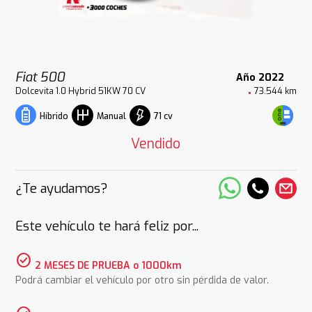
Fiat 500
Año 2022
Dolcevita 1.0 Hybrid 51KW 70 CV
73.544 km
71 cv
Híbrido
Manual
Vendido
¿Te ayudamos?
Este vehículo te hará feliz por...
check_circle
2 MESES DE PRUEBA o 1000km
Podrá cambiar el vehículo por otro sin pérdida de valor.