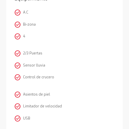
check_circle
A.C
check_circle
Bi-zona
check_circle
4
check_circle
2/3 Puertas
check_circle
Sensor lluvia
check_circle
Control de crucero
check_circle
Asientos de piel
check_circle
Limitador de velocidad
check_circle
USB