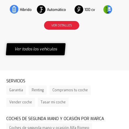
Automático
100 cv
Híbrido
VER DETALLES
Ver todos los vehículos
SERVICIOS
Garantía
Renting
Compramos tu coche
Vender coche
Tasar mi coche
COCHES DE SEGUNDA MANO Y OCASIÓN POR MARCA
Coches de segunda mano y ocasión Alfa Romeo