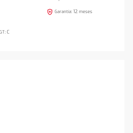
4
local_police
12
Garantía:
meses
C
DGT: