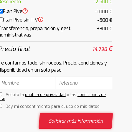
Descuento
-2.500 €
Plan Pive
?
-1.000 €
Plan Pive sin ITV
?
-500 €
Transferencia, preparación y gest.
+300 €
administrativas
Precio final
€
14.790
Te contamos todo, sin rodeos. Precio, condiciones y
disponibilidad en un solo paso.
Acepto la
política de privacidad
y las
condiciones de
uso
Doy mi consentimiento para el uso de mis datos
Solicitar más información