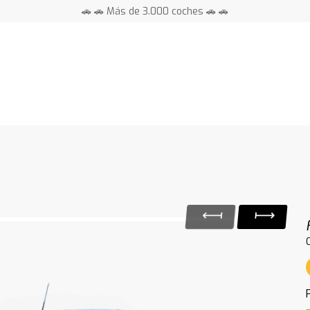
🚗 🚗 Más de 3.000 coches 🚗 🚗
📍 Centros en toda España ⭐