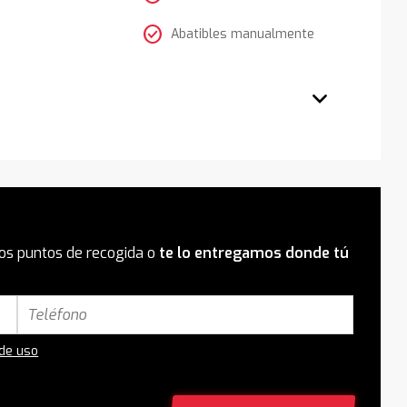
check_circle
Abatibles manualmente
os puntos de recogida o
te lo entregamos donde tú
 de uso