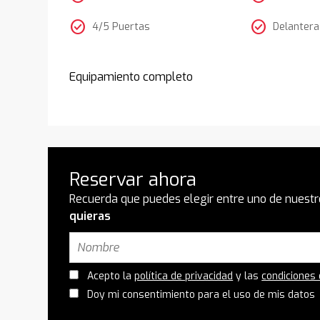
check_circle
check_circle
4/5 Puertas
Delantera
Equipamiento completo
Reservar ahora
Recuerda que puedes elegir entre uno de nuestr
quieras
Acepto la
política de privacidad
y las
condiciones
Doy mi consentimiento para el uso de mis datos