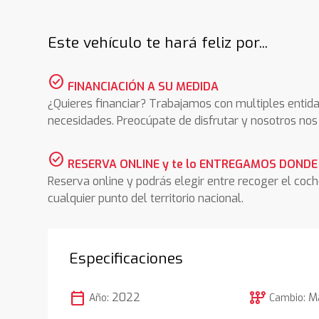
Este vehículo te hará feliz por...
check_circle
FINANCIACIÓN A SU MEDIDA
¿Quieres financiar? Trabajamos con multiples entida
necesidades. Preocúpate de disfrutar y nosotros n
check_circle
RESERVA ONLINE y te lo ENTREGAMOS DONDE
Reserva online y podrás elegir entre recoger el coc
cualquier punto del territorio nacional.
Especificaciones
calendar_today
auto_transmission
2022
M
Año:
Cambio: