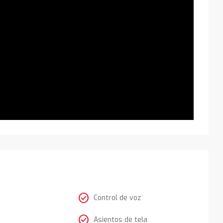
check_circle
Control de voz
check_circle
Asientos de tela