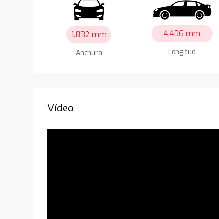
4.406 mm
1.832 mm
Longitud
Anchura
Vídeo