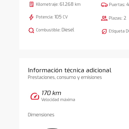
61.268
Kilometraje:
km
Puertas:
bolt
105
Potencia:
CV
group
2
Plazas:
comic_bubble
Diesel
Combustible:
nest_eco_leaf
Etiqueta 
Información técnica adicional
Prestaciones, consumo y emisiones
170 km
speed
Velocidad máxima
Dimensiones