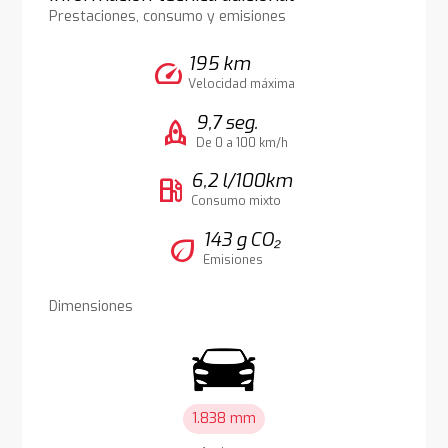
Prestaciones, consumo y emisiones
195 km
speed
Velocidad máxima
9,7 seg.
rocket
De 0 a 100 km/h
6,2 l/100km
local_gas_station
Consumo mixto
143 g CO₂
eco
Emisiones
Dimensiones
1.838 mm