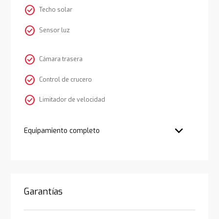
check_circle
Techo solar
check_circle
Sensor luz
check_circle
Cámara trasera
check_circle
Control de crucero
check_circle
Limitador de velocidad
Equipamiento completo
Garantías