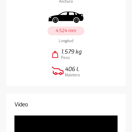
Anchura
4.524 mm
Longitud
1.579 kg
weight
Peso
406 l.
Maletero
Vídeo