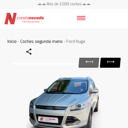
🚗 🚗 Más de 3.000 coches 🚗 🚗
📍 Centros en toda España ⭐
Inicio
-
Coches segunda mano
- Ford Kuga
Share