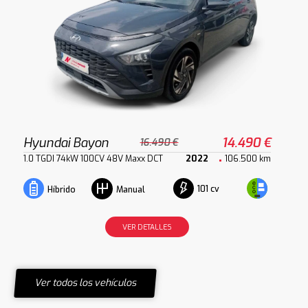
Hyundai Bayon
14.490 €
16.490 €
1.0 TGDI 74kW 100CV 48V Maxx DCT
2022
106.500 km
101 cv
Híbrido
Manual
VER DETALLES
Ver todos los vehículos