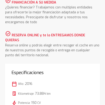
check_circle
FINANCIACIÓN A SU MEDIDA
¿Quieres financiar? Trabajamos con multiples entidades
para ofrecerte la mejor financiación adaptada a tus
necesidades. Preocúpate de disfrutar y nosotros nos
encargamos de todo
check_circle
RESERVA ONLINE y te lo ENTREGAMOS DONDE
QUIERAS
Reserva online y podrás elegir entre recoger el coche en uno
de nuestros puntos de recogida o entrega en cualquier
punto del territorio nacional.
Especificaciones
calendar_today
2016
Año:
73.884
Kilometraje:
km
bolt
150
Potencia:
CV