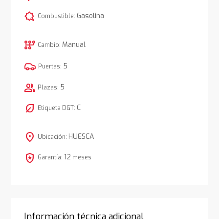
comic_bubble
Gasolina
Combustible:
auto_transmission
Manual
Cambio:
5
Puertas:
group
5
Plazas:
nest_eco_leaf
C
Etiqueta DGT:
location_on
HUESCA
Ubicación:
local_police
12
Garantía:
meses
Información técnica adicional