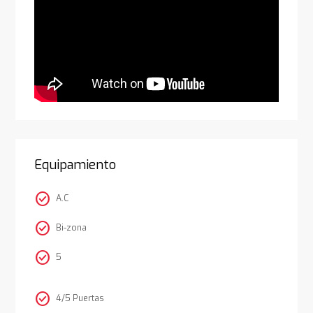
Equipamiento
check_circle
A.C
check_circle
Bi-zona
check_circle
5
check_circle
4/5 Puertas