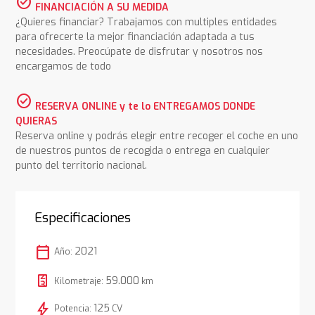
check_circle
FINANCIACIÓN A SU MEDIDA
¿Quieres financiar? Trabajamos con multiples entidades
para ofrecerte la mejor financiación adaptada a tus
necesidades. Preocúpate de disfrutar y nosotros nos
encargamos de todo
check_circle
RESERVA ONLINE y te lo ENTREGAMOS DONDE
QUIERAS
Reserva online y podrás elegir entre recoger el coche en uno
de nuestros puntos de recogida o entrega en cualquier
punto del territorio nacional.
Especificaciones
calendar_today
2021
Año:
59.000
Kilometraje:
km
bolt
125
Potencia:
CV