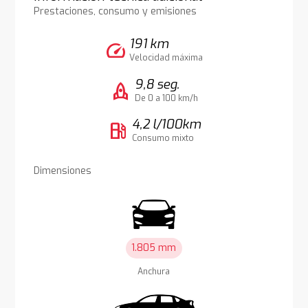
Prestaciones, consumo y emisiones
191 km
speed
Velocidad máxima
9,8 seg.
rocket
De 0 a 100 km/h
4,2 l/100km
local_gas_station
Consumo mixto
Dimensiones
1.805 mm
Anchura