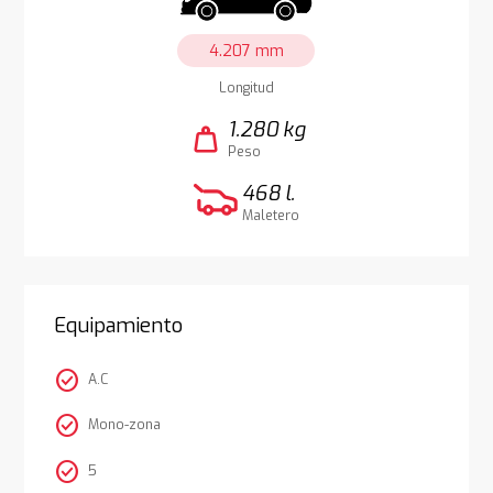
4.207 mm
Longitud
1.280 kg
weight
Peso
468 l.
Maletero
Equipamiento
check_circle
A.C
check_circle
Mono-zona
check_circle
5