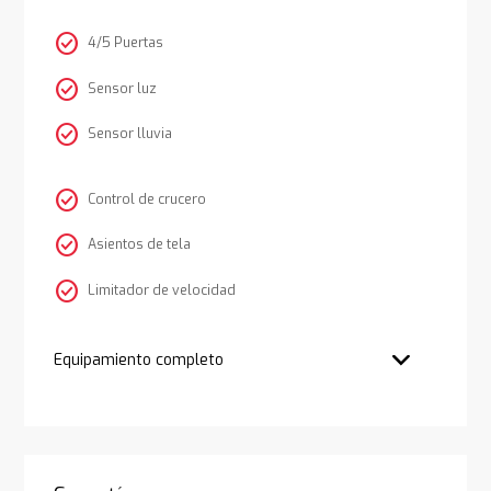
check_circle
4/5 Puertas
check_circle
Sensor luz
check_circle
Sensor lluvia
check_circle
Control de crucero
check_circle
Asientos de tela
check_circle
Limitador de velocidad
Equipamiento completo