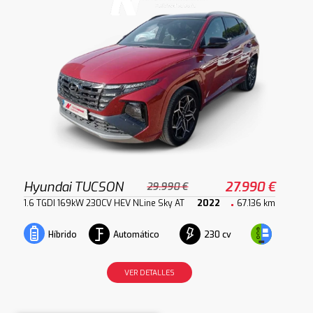
Hyundai TUCSON
27.990 €
29.990 €
1.6 TGDI 169kW 230CV HEV NLine Sky AT
2022
67.136 km
Automático
230 cv
Híbrido
VER DETALLES