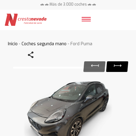
🚗 🚗 Más de 3.000 coches 🚗 🚗
📍 Centros en toda España ⭐
Inicio
-
Coches segunda mano
- Ford Puma
Share