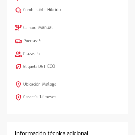
comic_bubble
Híbrido
Combustible:
auto_transmission
Manual
Cambio:
5
Puertas:
group
5
Plazas:
nest_eco_leaf
ECO
Etiqueta DGT:
location_on
Malaga
Ubicación:
local_police
12
Garantía:
meses
Información técnica adicional