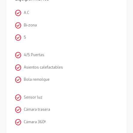
check_circle
A.C
check_circle
Bi-zona
check_circle
5
check_circle
4/5 Puertas
check_circle
Asientos calefactables
check_circle
Bola remolque
check_circle
Sensor luz
check_circle
Cámara trasera
check_circle
Cámara 360º