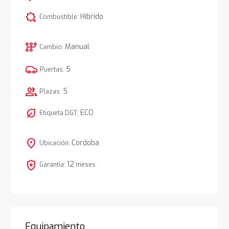
comic_bubble
Híbrido
Combustible:
auto_transmission
Manual
Cambio:
5
Puertas:
group
5
Plazas:
nest_eco_leaf
ECO
Etiqueta DGT:
location_on
Cordoba
Ubicación:
local_police
12
Garantía:
meses
Equipamiento