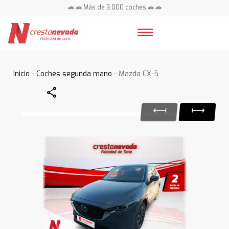
🚗 🚗 Más de 3.000 coches 🚗 🚗
📍 Centros en toda España ⭐
Inicio
-
Coches segunda mano
- Mazda CX-5
Share