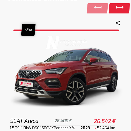
-7%
SEAT Ateca
26.542 €
28.400 €
1.5 TSI 110kW DSG 150CV XPerience XM
2023
52.464 km