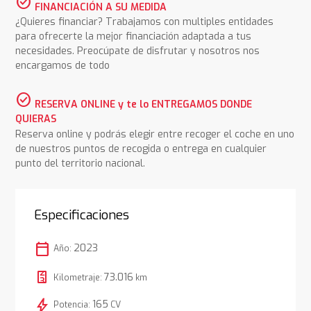
check_circle
FINANCIACIÓN A SU MEDIDA
¿Quieres financiar? Trabajamos con multiples entidades
para ofrecerte la mejor financiación adaptada a tus
necesidades. Preocúpate de disfrutar y nosotros nos
encargamos de todo
check_circle
RESERVA ONLINE y te lo ENTREGAMOS DONDE
QUIERAS
Reserva online y podrás elegir entre recoger el coche en uno
de nuestros puntos de recogida o entrega en cualquier
punto del territorio nacional.
Especificaciones
calendar_today
2023
Año:
73.016
Kilometraje:
km
bolt
165
Potencia:
CV