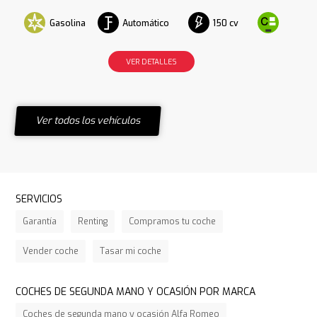
Gasolina
Automático
150 cv
VER DETALLES
Ver todos los vehículos
SERVICIOS
Garantía
Renting
Compramos tu coche
Vender coche
Tasar mi coche
COCHES DE SEGUNDA MANO Y OCASIÓN POR MARCA
Coches de segunda mano y ocasión Alfa Romeo