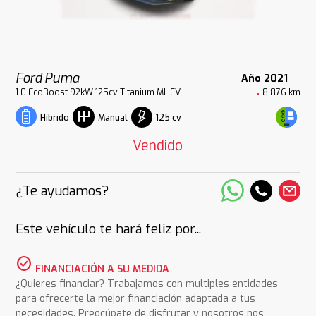
Ford Puma
Año 2021
1.0 EcoBoost 92kW 125cv Titanium MHEV
8.876 km
125 cv
Híbrido
Manual
Vendido
¿Te ayudamos?
Este vehículo te hará feliz por...
check_circle
FINANCIACIÓN A SU MEDIDA
¿Quieres financiar? Trabajamos con multiples entidades
para ofrecerte la mejor financiación adaptada a tus
necesidades. Preocúpate de disfrutar y nosotros nos