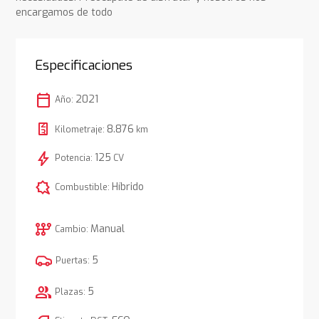
encargamos de todo
Especificaciones
calendar_today
2021
Año:
8.876
Kilometraje:
km
bolt
125
Potencia:
CV
comic_bubble
Híbrido
Combustible:
auto_transmission
Manual
Cambio:
5
Puertas:
group
5
Plazas: