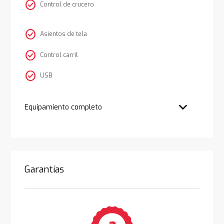
check_circle
Control de crucero
check_circle
Asientos de tela
check_circle
Control carril
check_circle
USB
Equipamiento completo
Garantías