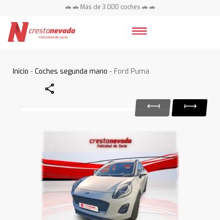
🚗 🚗 Más de 3.000 coches 🚗 🚗
📍 Centros en toda España ⭐
Inicio
-
Coches segunda mano
- Ford Puma
Share