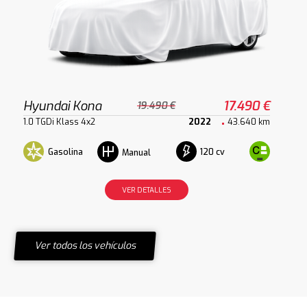
Hyundai Kona
17.490 €
19.490 €
1.0 TGDi Klass 4x2
2022
43.640 km
Gasolina
120 cv
Manual
VER DETALLES
Ver todos los vehículos