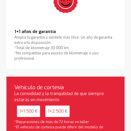
1+1 años de garantía
Amplía tu garantía y siéntete más libre. Un año de garantía
extra a tu disposición.
*Total de kilometraje 30.000 km
*No compatible para exceso de kilometraje o uso
profesional
Vehículo de cortesía
La comodidad y la tranquilidad de que siempre
estarás en movimiento
1+1 500 €
1+2 500 €
*Reparaciones de más de 72 horas en taller
*El vehículo de cortesía puede diferir del modelo de