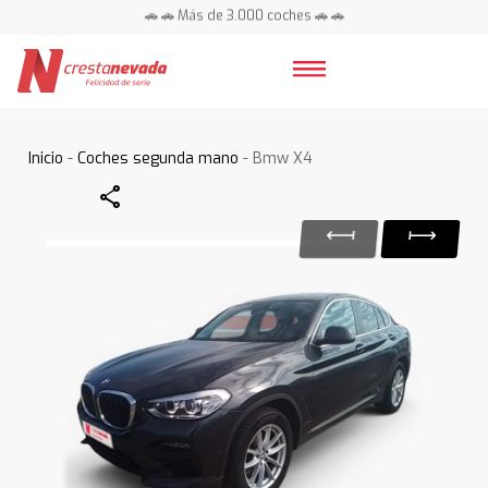
🚗 🚗 Más de 3.000 coches 🚗 🚗
📍 Centros en toda España ⭐
Inicio
-
Coches segunda mano
- Bmw X4
Share