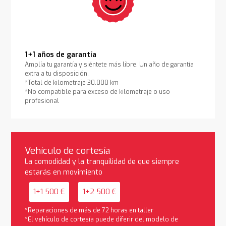
1+1 años de garantía
Amplía tu garantía y siéntete más libre. Un año de garantía
extra a tu disposición.
*Total de kilometraje 30.000 km
*No compatible para exceso de kilometraje o uso
profesional
Vehículo de cortesía
La comodidad y la tranquilidad de que siempre
estarás en movimiento
1+1 500 €
1+2 500 €
*Reparaciones de más de 72 horas en taller
*El vehículo de cortesía puede diferir del modelo de