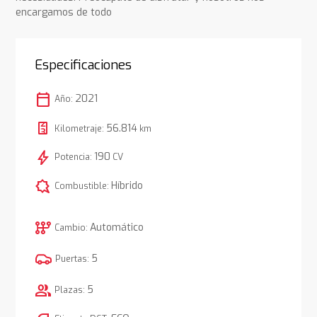
encargamos de todo
Especificaciones
calendar_today
2021
Año:
56.814
Kilometraje:
km
bolt
190
Potencia:
CV
comic_bubble
Híbrido
Combustible:
auto_transmission
Automático
Cambio:
5
Puertas:
group
5
Plazas: