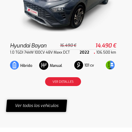
Hyundai Bayon
14.490 €
16.490 €
1.0 TGDI 74kW 100CV 48V Maxx DCT
2022
106.500 km
101 cv
Híbrido
Manual
VER DETALLES
Ver todos los vehículos