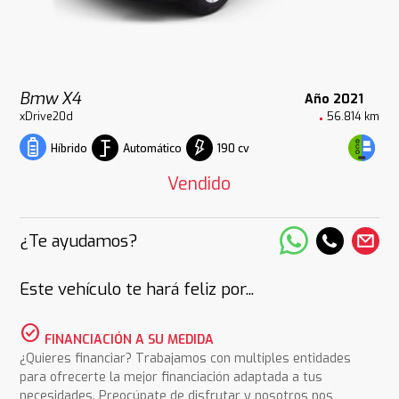
Bmw X4
Año 2021
xDrive20d
56.814 km
Automático
190 cv
Híbrido
Vendido
¿Te ayudamos?
Este vehículo te hará feliz por...
check_circle
FINANCIACIÓN A SU MEDIDA
¿Quieres financiar? Trabajamos con multiples entidades
para ofrecerte la mejor financiación adaptada a tus
necesidades. Preocúpate de disfrutar y nosotros nos