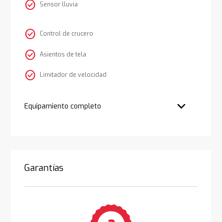
check_circle
Sensor lluvia
check_circle
Control de crucero
check_circle
Asientos de tela
check_circle
Limitador de velocidad
Equipamiento completo
Garantías