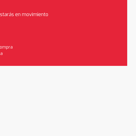
estarás en movimiento
 compra
da