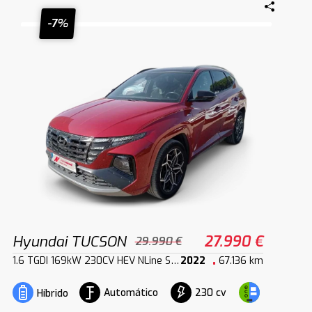
-7%
Hyundai TUCSON
27.990 €
29.990 €
1.6 TGDI 169kW 230CV HEV NLine Sky AT
2022
67.136 km
Automático
230 cv
Híbrido