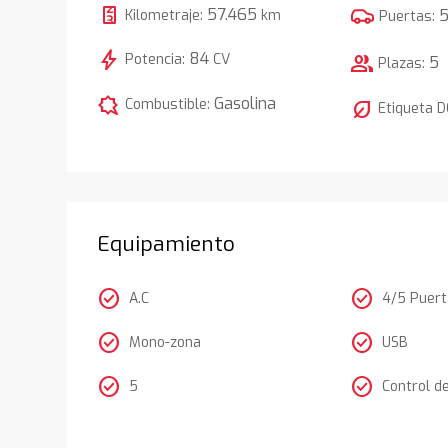
57.465
Kilometraje:
km
Puertas:
bolt
84
Potencia:
CV
group
5
Plazas:
comic_bubble
Gasolina
Combustible:
nest_eco_leaf
Etiqueta 
Equipamiento
check_circle
check_circle
A.C
4/5 Puer
check_circle
check_circle
Mono-zona
USB
check_circle
check_circle
5
Control d