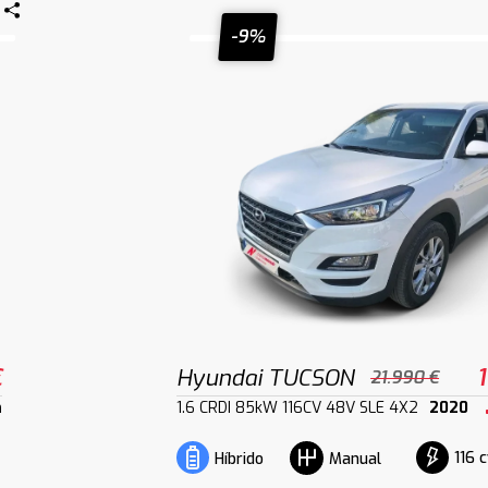
-9%
€
Hyundai TUCSON
21.990 €
m
1.6 CRDI 85kW 116CV 48V SLE 4X2
2020
116 
Híbrido
Manual