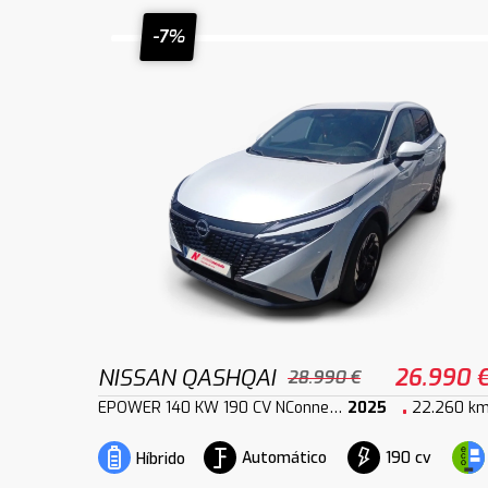
-7%
NISSAN QASHQAI
26.990 
28.990 €
EPOWER 140 KW 190 CV NConnecta
2025
22.260 k
Automático
190 cv
Híbrido