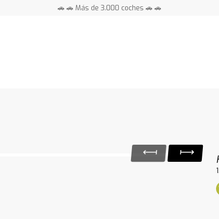
🚗 🚗 Más de 3.000 coches 🚗 🚗
📍 Centros en toda España ⭐