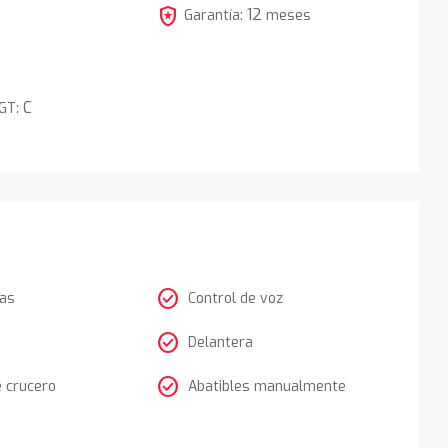
local_police
12
5
Garantía:
meses
C
DGT:
check_circle
tas
Control de voz
check_circle
Delantera
check_circle
e crucero
Abatibles manualmente