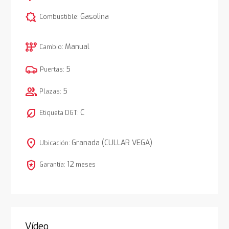
comic_bubble
Gasolina
Combustible:
auto_transmission
Manual
Cambio:
5
Puertas:
group
5
Plazas:
nest_eco_leaf
C
Etiqueta DGT:
location_on
Granada (CULLAR VEGA)
Ubicación:
local_police
12
Garantía:
meses
Vídeo