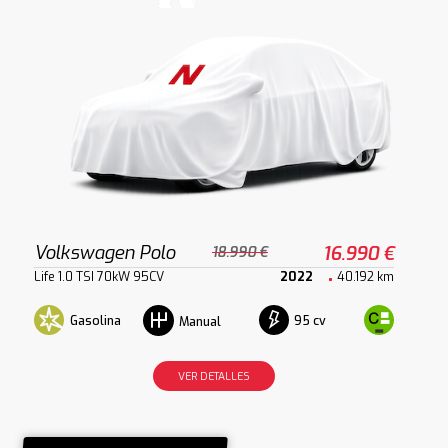
Volkswagen Polo
16.990 €
18.990 €
Life 1.0 TSI 70kW 95CV
2022
40.192 km
Gasolina
95 cv
Manual
VER DETALLES