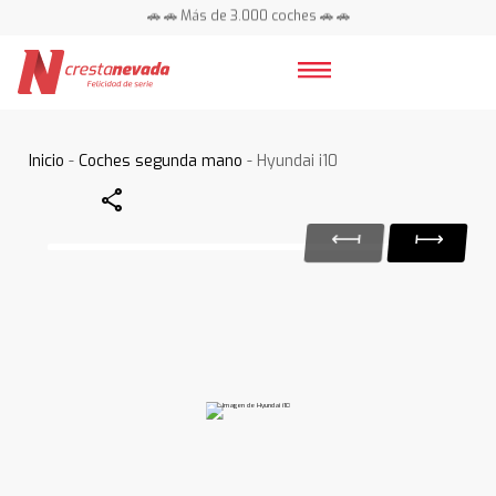
🚗 🚗 Más de 3.000 coches 🚗 🚗
📍 Centros en toda España ⭐
Inicio
-
Coches segunda mano
- Hyundai i10
Share