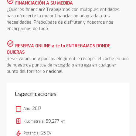
check_circle
FINANCIACIÓN A SU MEDIDA
¿Quieres financiar? Trabajamos con multiples entidades
para ofrecerte la mejor financiación adaptada a tus
necesidades. Preocúpate de disfrutar y nosotros nos
encargamos de todo
check_circle
RESERVA ONLINE y te lo ENTREGAMOS DONDE
QUIERAS
Reserva online y podrás elegir entre recoger el coche en uno
de nuestros puntos de recogida o entrega en cualquier
punto del territorio nacional.
Especificaciones
calendar_today
2017
Año:
59.277
Kilometraje:
km
bolt
65
Potencia:
CV