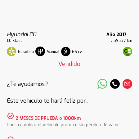
Hyundai i10
Año 2017
1.0 Klass
59.277 km
Gasolina
65 cv
Manual
Vendido
¿Te ayudamos?
Este vehículo te hará feliz por...
check_circle
2 MESES DE PRUEBA o 1000km
Podrá cambiar el vehículo por otro sin pérdida de valor.