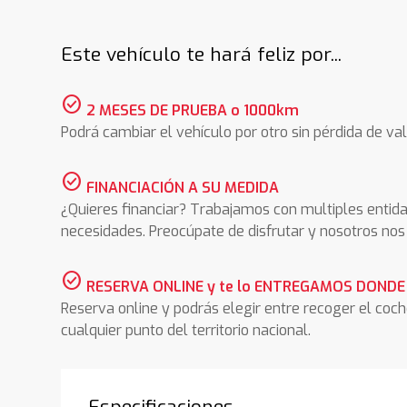
Este vehículo te hará feliz por...
check_circle
2 MESES DE PRUEBA o 1000km
Podrá cambiar el vehículo por otro sin pérdida de val
check_circle
FINANCIACIÓN A SU MEDIDA
¿Quieres financiar? Trabajamos con multiples entida
necesidades. Preocúpate de disfrutar y nosotros n
check_circle
RESERVA ONLINE y te lo ENTREGAMOS DONDE
Reserva online y podrás elegir entre recoger el coc
cualquier punto del territorio nacional.
Especificaciones