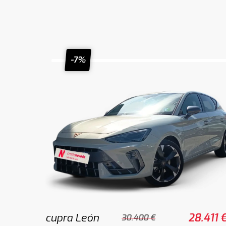
-7%
cupra León
28.411 
30.400 €