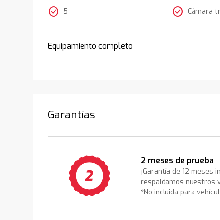
check_circle
check_circle
5
Cámara t
Equipamiento completo
Garantías
2 meses de prueba
¡Garantía de 12 meses i
respaldamos nuestros v
*No incluida para vehícu