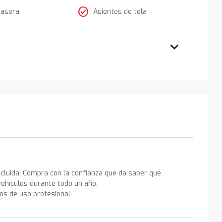
check_circle
rasera
Asientos de tela
ncluida! Compra con la confianza que da saber que
ehículos durante todo un año.
los de uso profesional