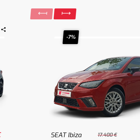
-7%
€
SEAT Ibiza
17.400 €