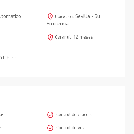
location_on
utomático
Sevilla - Su
Ubicación:
Eminencia
5
local_police
12
Garantía:
meses
ECO
DGT:
check_circle
tas
Control de crucero
check_circle
z
Control de voz