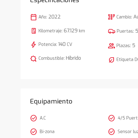
calendar_today
auto_transmission
2022
A
Año:
Cambio:
67.129
Kilometraje:
km
Puertas:
bolt
140
Potencia:
CV
group
5
Plazas:
comic_bubble
Híbrido
Combustible:
nest_eco_leaf
Etiqueta 
Equipamiento
check_circle
check_circle
A.C
4/5 Puer
check_circle
check_circle
Bi-zona
Sensor lu