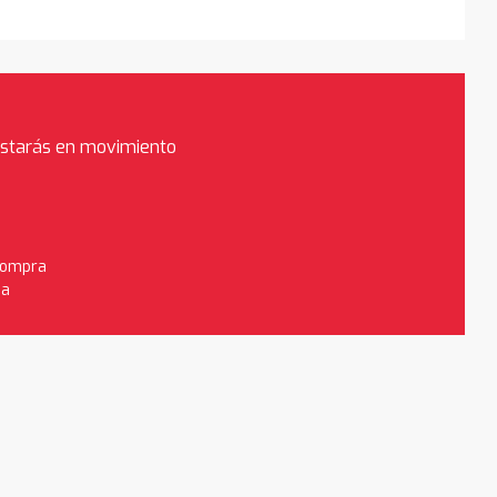
estarás en movimiento
 compra
da