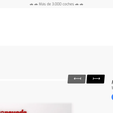
🚗 🚗 Más de 3.000 coches 🚗 🚗
📍 Centros en toda España ⭐