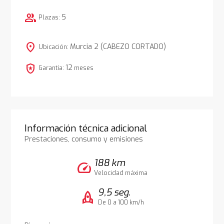
group
5
Plazas:
location_on
Murcia 2 (CABEZO CORTADO)
Ubicación:
local_police
12
Garantía:
meses
Información técnica adicional
Prestaciones, consumo y emisiones
188 km
speed
Velocidad máxima
9,5 seg.
rocket
De 0 a 100 km/h