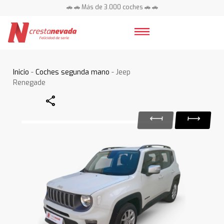
🚗 🚗 Más de 3.000 coches 🚗 🚗
📍 Centros en toda España ⭐
Inicio
-
Coches segunda mano
- Jeep
Renegade
Share