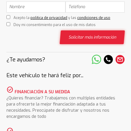
Acepto la
política de privacidad
y las
condiciones de uso
Doy mi consentimiento para el uso de mis datos
Solicitar más información
¿Te ayudamos?
Este vehículo te hará feliz por...
check_circle
FINANCIACIÓN A SU MEDIDA
¿Quieres financiar? Trabajamos con multiples entidades
para ofrecerte la mejor financiación adaptada a tus
necesidades. Preocúpate de disfrutar y nosotros nos
encargamos de todo
check_circle