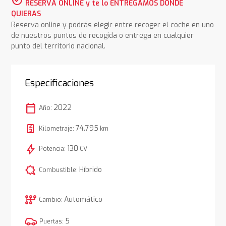
RESERVA ONLINE y te lo ENTREGAMOS DONDE
QUIERAS
Reserva online y podrás elegir entre recoger el coche en uno
de nuestros puntos de recogida o entrega en cualquier
punto del territorio nacional.
Especificaciones
calendar_today
2022
Año:
74.795
Kilometraje:
km
bolt
130
Potencia:
CV
comic_bubble
Híbrido
Combustible:
auto_transmission
Automático
Cambio:
5
Puertas: