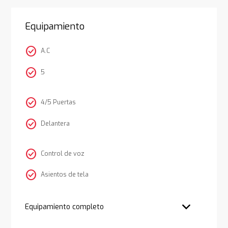
Equipamiento
check_circle
A.C
check_circle
5
check_circle
4/5 Puertas
check_circle
Delantera
check_circle
Control de voz
check_circle
Asientos de tela
Equipamiento completo