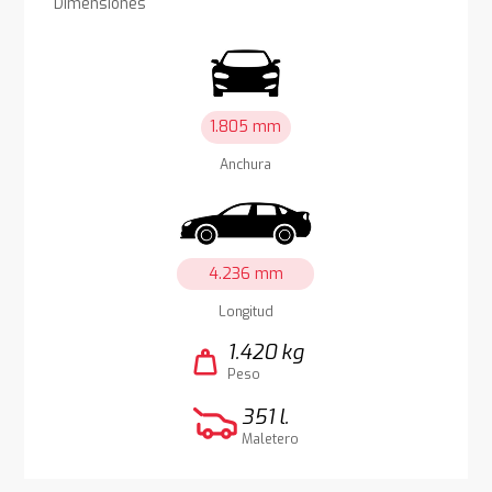
Dimensiones
1.805 mm
Anchura
4.236 mm
Longitud
1.420 kg
weight
Peso
351 l.
Maletero