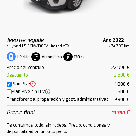
Jeep Renegade
Año 2022
eHybrid 1.5 96kW130CV Limited ATX
74.795 km
Automático
130 cv
Híbrido
Precio del vehículo
22.990 €
Descuento
-2.500 €
Plan Pive
?
-1.000 €
Plan Pive sin ITV
?
-500 €
Transferencia, preparación y gest. administrativas
+300 €
Precio final
€
19.790
Te contamos todo, sin rodeos. Precio, condiciones y
disponibilidad en un solo paso.