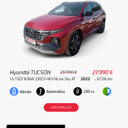
Hyundai TUCSON
27.990 €
29.990 €
1.6 TGDI 169kW 230CV HEV NLine Sky AT
2022
67.136 km
Automático
230 cv
Híbrido
VER DETALLES