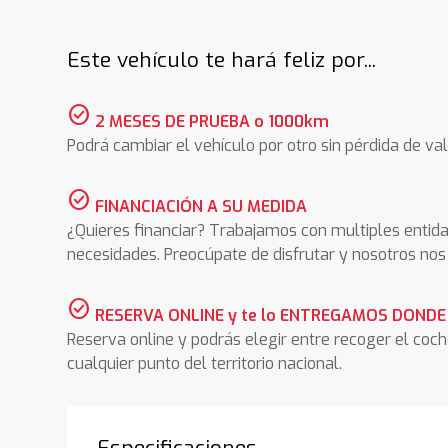
Este vehículo te hará feliz por...
check_circle
2 MESES DE PRUEBA o 1000km
Podrá cambiar el vehículo por otro sin pérdida de val
check_circle
FINANCIACIÓN A SU MEDIDA
¿Quieres financiar? Trabajamos con multiples entida
necesidades. Preocúpate de disfrutar y nosotros n
check_circle
RESERVA ONLINE y te lo ENTREGAMOS DONDE
Reserva online y podrás elegir entre recoger el coc
cualquier punto del territorio nacional.
Especificaciones