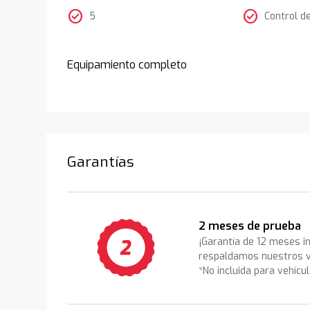
check_circle
check_circle
5
Control d
Equipamiento completo
Garantías
2 meses de prueba
¡Garantía de 12 meses i
respaldamos nuestros v
*No incluida para vehícu