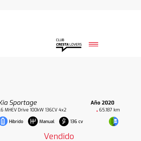
Kia Sportage
Año 2020
1.6 MHEV Drive 100kW 136CV 4x2
65.187 km
136 cv
Híbrido
Manual
Vendido