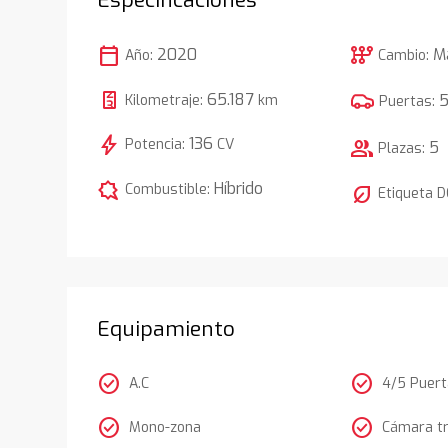
calendar_today
auto_transmission
2020
M
Año:
Cambio:
65.187
Kilometraje:
km
Puertas:
bolt
136
Potencia:
CV
group
5
Plazas:
comic_bubble
Híbrido
Combustible:
nest_eco_leaf
Etiqueta 
Equipamiento
check_circle
check_circle
A.C
4/5 Puer
check_circle
check_circle
Mono-zona
Cámara t