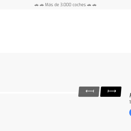
🚗 🚗 Más de 3.000 coches 🚗 🚗
📍 Centros en toda España ⭐