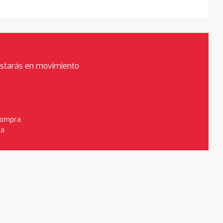
estarás en movimiento
 compra
da