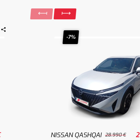
-7%
€
NISSAN QASHQAI
2
28.990 €