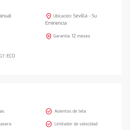
location_on
anual
Sevilla - Su
Ubicación:
Eminencia
5
local_police
12
Garantía:
meses
ECO
DGT:
check_circle
tas
Asientos de tela
check_circle
rasera
Limitador de velocidad