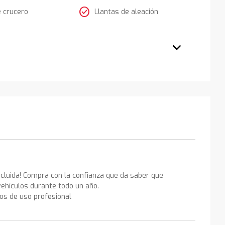
check_circle
e crucero
Llantas de aleación
ncluida! Compra con la confianza que da saber que
ehículos durante todo un año.
los de uso profesional