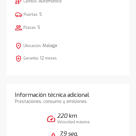
auto_transmission
Automático
Cambio:
5
Puertas:
group
5
Plazas:
location_on
Malaga
Ubicación:
local_police
12
Garantía:
meses
Información técnica adicional
Prestaciones, consumo y emisiones
220 km
speed
Velocidad máxima
7,9 seg.