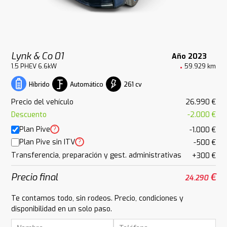
Lynk & Co 01
Año 2023
1.5 PHEV 6.6kW
59.929 km
Automático
261 cv
Híbrido
Precio del vehículo
26.990 €
Descuento
-2.000 €
Plan Pive
?
-1.000 €
Plan Pive sin ITV
?
-500 €
Transferencia, preparación y gest. administrativas
+300 €
Precio final
€
24.290
Te contamos todo, sin rodeos. Precio, condiciones y
disponibilidad en un solo paso.