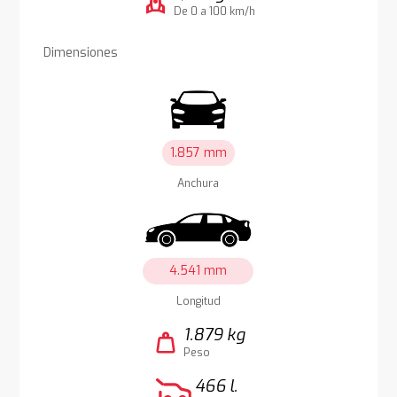
rocket
De 0 a 100 km/h
Dimensiones
1.857 mm
Anchura
4.541 mm
Longitud
1.879 kg
weight
Peso
466 l.