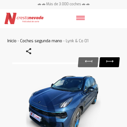
🚗 🚗 Más de 3.000 coches 🚗 🚗
📍 Centros en toda España ⭐
Inicio
-
Coches segunda mano
- Lynk & Co 01
Share