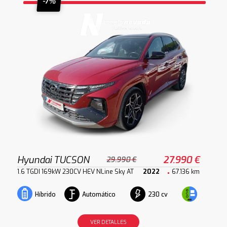
-7%
Hyundai TUCSON
27.990 €
29.990 €
1.6 TGDI 169kW 230CV HEV NLine Sky AT
2022
67.136 km
Automático
230 cv
Híbrido
VER DETALLES