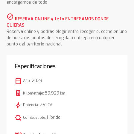
encargamos de todo
check_circle
RESERVA ONLINE y te lo ENTREGAMOS DONDE
QUIERAS
Reserva online y podrás elegir entre recoger el coche en uno
de nuestros puntos de recogida o entrega en cualquier
punto del territorio nacional.
Especificaciones
calendar_today
2023
Año:
59.929
Kilometraje:
km
bolt
261
Potencia:
CV
comic_bubble
Híbrido
Combustible: