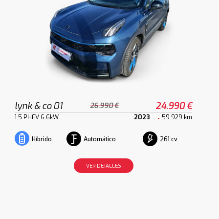
lynk & co 01
24.990 €
26.990 €
1.5 PHEV 6.6kW
2023
59.929 km
Automático
261 cv
Híbrido
VER DETALLES