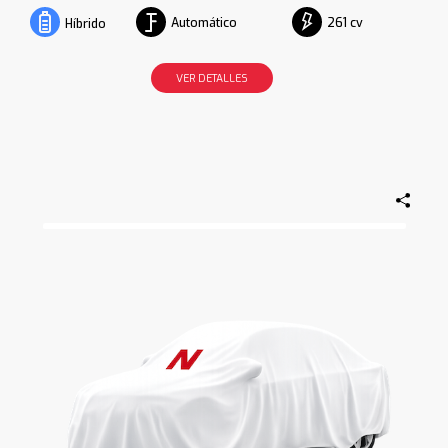
Automático
261 cv
Híbrido
VER DETALLES