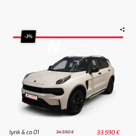
-3%
lynk & co 01
33.590 €
34.590 €