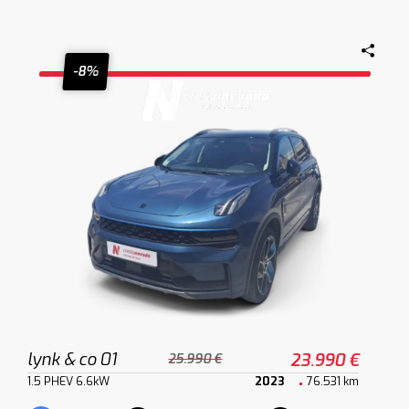
-8%
lynk & co 01
23.990 €
25.990 €
1.5 PHEV 6.6kW
2023
76.531 km