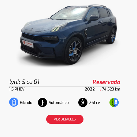
lynk & co 01
Reservado
1.5 PHEV
2022
74.523 km
Automático
261 cv
Híbrido
VER DETALLES