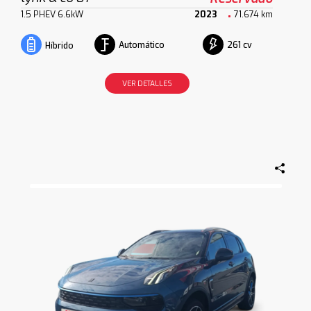
1.5 PHEV 6.6kW
2023
71.674 km
Automático
261 cv
Híbrido
VER DETALLES