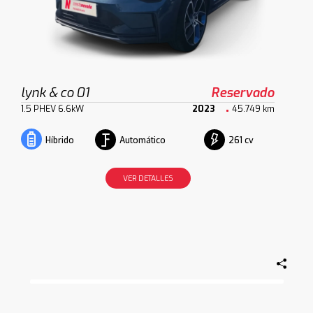
lynk & co 01
Reservado
1.5 PHEV 6.6kW
2023
45.749 km
Automático
261 cv
Híbrido
VER DETALLES