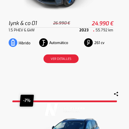
lynk & co 01
24.990 €
26.990 €
1.5 PHEV 6.6kW
2023
55.792 km
Automático
261 cv
Híbrido
VER DETALLES
-7%