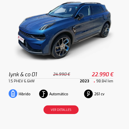
lynk & co 01
22.990 €
24.990 €
1.5 PHEV 6.6kW
2023
98.841 km
Automático
261 cv
Híbrido
VER DETALLES