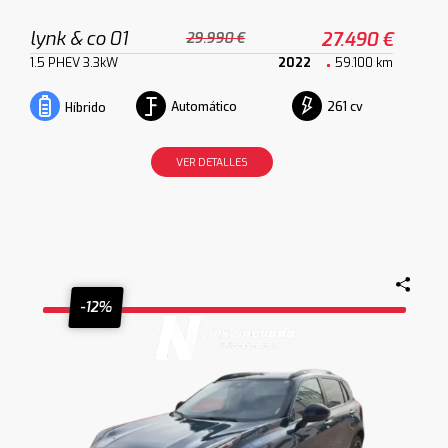
lynk & co 01
27.490 €
29.990 €
1.5 PHEV 3.3kW
2022
59.100 km
Automático
261 cv
Híbrido
VER DETALLES
-12%