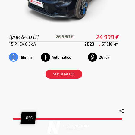
lynk & co 01
24.990 €
26.990 €
1.5 PHEV 6.6kW
2023
57.216 km
Automático
261 cv
Híbrido
VER DETALLES
-8%