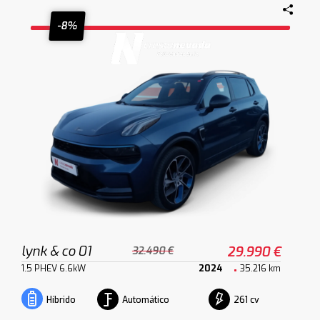
-8%
lynk & co 01
29.990 €
32.490 €
1.5 PHEV 6.6kW
2024
35.216 km
Automático
261 cv
Híbrido