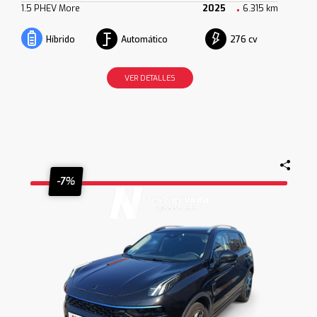
1.5 PHEV More
2025
6.315 km
Automático
276 cv
Híbrido
VER DETALLES
-7%