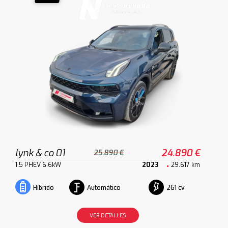
lynk & co 01
24.890 €
25.890 €
1.5 PHEV 6.6kW
2023
29.617 km
Automático
261 cv
Híbrido
VER DETALLES