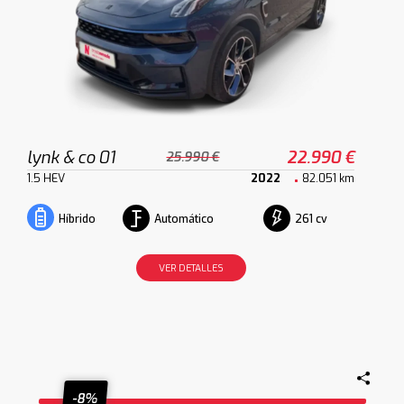
lynk & co 01
22.990 €
25.990 €
1.5 HEV
2022
82.051 km
Automático
261 cv
Híbrido
VER DETALLES
-8%