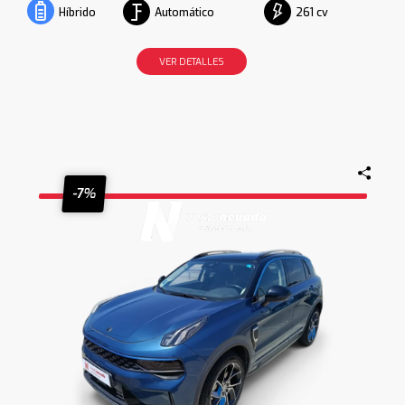
Automático
261 cv
Híbrido
VER DETALLES
-7%