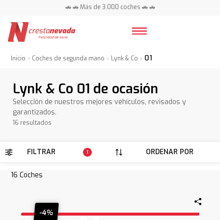
🚗 🚗 Más de 3.000 coches 🚗 🚗
📍 Centros en toda España ⭐
01
Inicio
Coches de segunda mano
Lynk & Co
Lynk & Co 01 de ocasión
Selección de nuestros mejores vehículos, revisados y
garantizados.
16 resultados
FILTRAR
ORDENAR POR
1
16
Coches
-4%