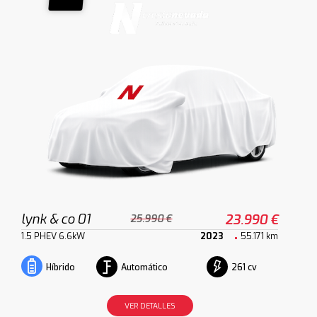
lynk & co 01
23.990 €
25.990 €
1.5 PHEV 6.6kW
2023
55.171 km
Automático
261 cv
Híbrido
VER DETALLES