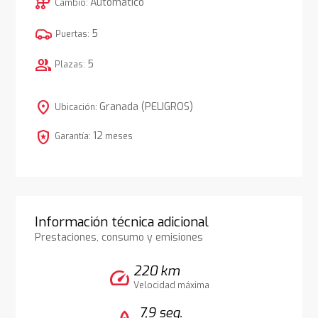
auto_transmission
Automático
Cambio:
5
Puertas:
group
5
Plazas:
location_on
Granada (PELIGROS)
Ubicación:
local_police
12
Garantía:
meses
Información técnica adicional
Prestaciones, consumo y emisiones
220 km
speed
Velocidad máxima
7,9 seg.