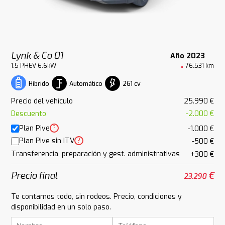
Lynk & Co 01
Año 2023
1.5 PHEV 6.6kW
76.531 km
Automático
261 cv
Híbrido
Precio del vehículo
25.990 €
Descuento
-2.000 €
Plan Pive
?
-1.000 €
Plan Pive sin ITV
?
-500 €
Transferencia, preparación y gest. administrativas
+300 €
Precio final
€
23.290
Te contamos todo, sin rodeos. Precio, condiciones y
disponibilidad en un solo paso.