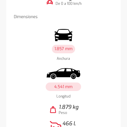
rocket
De 0 a 100 km/h
Dimensiones
1.857 mm
Anchura
4.541 mm
Longitud
1.879 kg
weight
Peso
466 l.