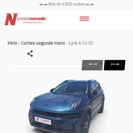
🚗 🚗 Más de 3.000 coches 🚗 🚗
📍 Centros en toda España ⭐
Inicio
-
Coches segunda mano
- Lynk & Co 01
Share