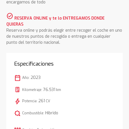
encargamos de todo
check_circle
RESERVA ONLINE y te lo ENTREGAMOS DONDE
QUIERAS
Reserva online y podrás elegir entre recoger el coche en uno
de nuestros puntos de recogida o entrega en cualquier
punto del territorio nacional.
Especificaciones
calendar_today
2023
Año:
76.531
Kilometraje:
km
bolt
261
Potencia:
CV
comic_bubble
Híbrido
Combustible: