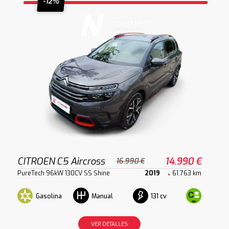
-12%
CITROEN C5 Aircross
14.990 €
16.990 €
PureTech 96kW 130CV SS Shine
2019
61.763 km
Gasolina
131 cv
Manual
VER DETALLES