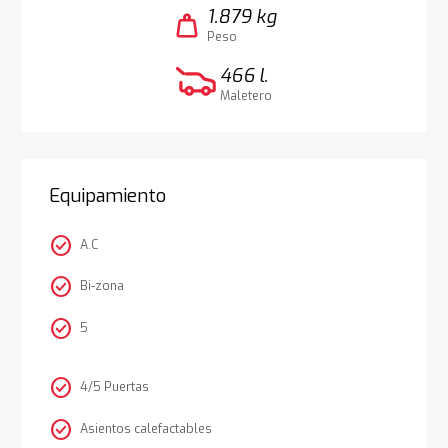
1.879 kg
weight
Peso
466 l.
Maletero
Equipamiento
check_circle
A.C
check_circle
Bi-zona
check_circle
5
check_circle
4/5 Puertas
check_circle
Asientos calefactables