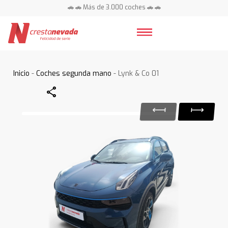
🚗 🚗 Más de 3.000 coches 🚗 🚗
📍 Centros en toda España ⭐
Inicio
-
Coches segunda mano
- Lynk & Co 01
Share