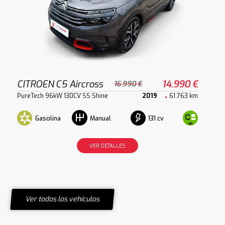
CITROEN C5 Aircross
14.990 €
16.990 €
PureTech 96kW 130CV SS Shine
2019
61.763 km
Gasolina
131 cv
Manual
VER DETALLES
Ver todos los vehículos