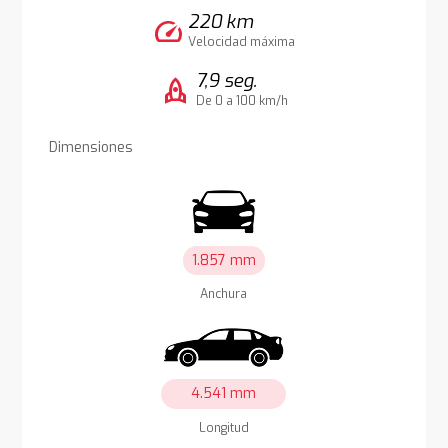
220 km
speed
Velocidad máxima
7,9 seg.
rocket
De 0 a 100 km/h
Dimensiones
1.857 mm
Anchura
4.541 mm
Longitud