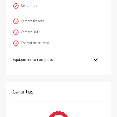
check_circle
Sensor luz
check_circle
Cámara trasera
check_circle
Cámara 360º
check_circle
Control de crucero
Equipamiento completo
Garantías