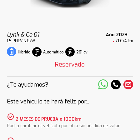
Lynk & Co 01
Año 2023
1.5 PHEV 6.6kW
71.674 km
Automático
261 cv
Híbrido
Reservado
¿Te ayudamos?
Este vehículo te hará feliz por...
check_circle
2 MESES DE PRUEBA o 1000km
Podrá cambiar el vehículo por otro sin pérdida de valor.