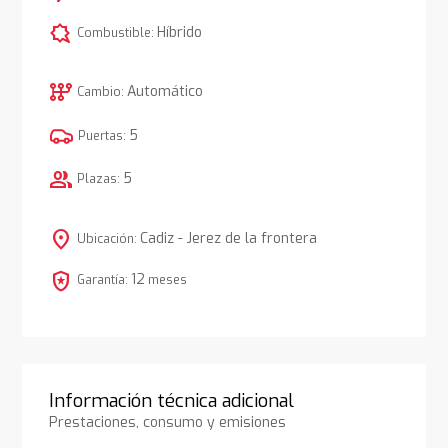
comic_bubble
Híbrido
Combustible:
auto_transmission
Automático
Cambio:
5
Puertas:
group
5
Plazas:
location_on
Cadiz - Jerez de la frontera
Ubicación:
local_police
12
Garantía:
meses
Información técnica adicional
Prestaciones, consumo y emisiones