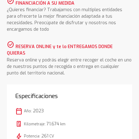
check_circle
FINANCIACIÓN A SU MEDIDA
¿Quieres financiar? Trabajamos con multiples entidades
para ofrecerte la mejor financiación adaptada a tus
necesidades. Preocúpate de disfrutar y nosotros nos
encargamos de todo
check_circle
RESERVA ONLINE y te lo ENTREGAMOS DONDE
QUIERAS
Reserva online y podrás elegir entre recoger el coche en uno
de nuestros puntos de recogida o entrega en cualquier
punto del territorio nacional.
Especificaciones
calendar_today
2023
Año:
71.674
Kilometraje:
km
bolt
261
Potencia:
CV