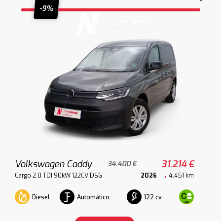
-9%
Volkswagen Caddy
31.214 €
34.400 €
Cargo 2.0 TDI 90kW 122CV DSG
2026
4.451 km
Diesel
Automático
122 cv