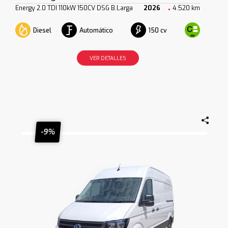
Energy 2.0 TDI 110kW 150CV DSG B.Larga
2026
4.520 km
Diesel
Automático
150 cv
VER DETALLES
-9%