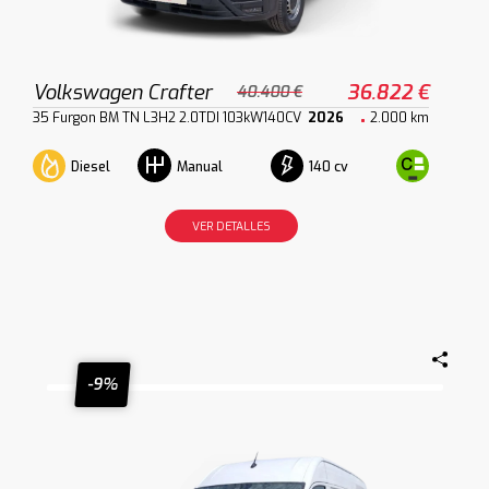
Volkswagen Crafter
36.822 €
40.400 €
35 Furgon BM TN L3H2 2.0TDI 103kW140CV
2026
2.000 km
Diesel
140 cv
Manual
VER DETALLES
-9%