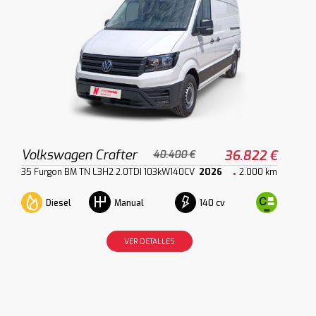
Volkswagen Crafter
36.822 €
40.400 €
35 Furgon BM TN L3H2 2.0TDI 103kW140CV
2026
2.000 km
Diesel
140 cv
Manual
VER DETALLES