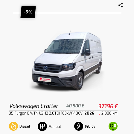
-9%
Volkswagen Crafter
37.196 €
40.800 €
35 Furgon BM TN L3H2 2.0TDI 103kW140CV
2026
2.000 km
Diesel
140 cv
Manual