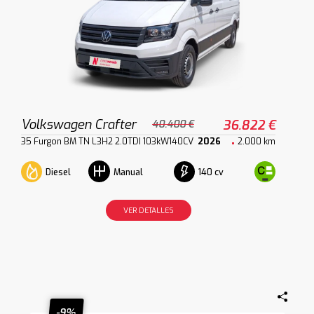
Volkswagen Crafter
36.822 €
40.400 €
35 Furgon BM TN L3H2 2.0TDI 103kW140CV
2026
2.000 km
Diesel
140 cv
Manual
VER DETALLES
-9%