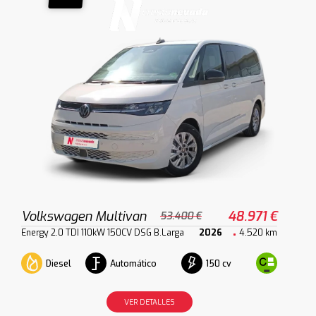
Volkswagen Multivan
48.971 €
53.400 €
Energy 2.0 TDI 110kW 150CV DSG B.Larga
2026
4.520 km
Diesel
Automático
150 cv
VER DETALLES