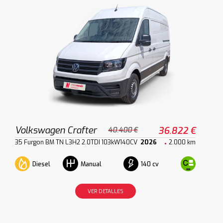
Volkswagen Crafter
36.822 €
40.400 €
35 Furgon BM TN L3H2 2.0TDI 103kW140CV
2026
2.000 km
Diesel
140 cv
Manual
VER DETALLES