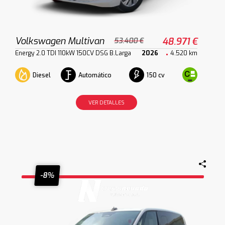
Volkswagen Multivan
48.971 €
53.400 €
Energy 2.0 TDI 110kW 150CV DSG B.Larga
2026
4.520 km
Diesel
Automático
150 cv
VER DETALLES
-8%