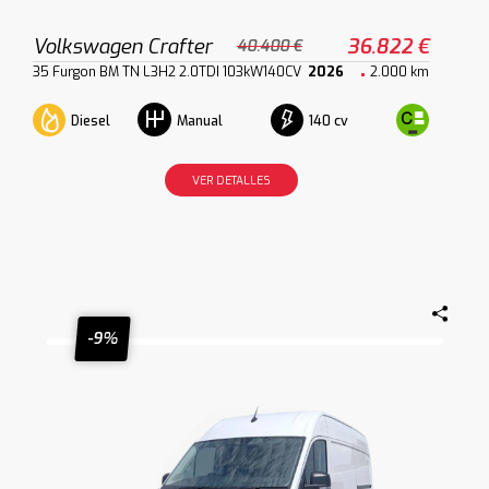
Volkswagen Crafter
36.822 €
40.400 €
35 Furgon BM TN L3H2 2.0TDI 103kW140CV
2026
2.000 km
Diesel
140 cv
Manual
VER DETALLES
-9%