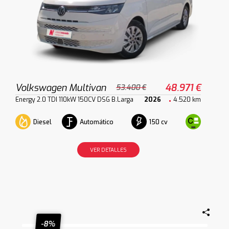
Volkswagen Multivan
48.971 €
53.400 €
Energy 2.0 TDI 110kW 150CV DSG B.Larga
2026
4.520 km
Diesel
Automático
150 cv
VER DETALLES
-8%