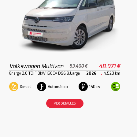
Volkswagen Multivan
48.971 €
53.400 €
Energy 2.0 TDI 110kW 150CV DSG B.Larga
2026
4.520 km
Diesel
Automático
150 cv
VER DETALLES