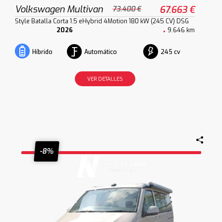
Volkswagen Multivan
67.663 €
73.400 €
Style Batalla Corta 1.5 eHybrid 4Motion 180 kW (245 CV) DSG
2026
9.646 km
Automático
245 cv
Híbrido
VER DETALLES
-8%