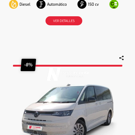
Diesel
Automático
150 cv
VER DETALLES
-8%