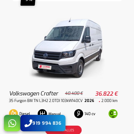
Volkswagen Crafter
36.822 €
40.400 €
35 Furgon BM TN L3H2 2.0TDI 103kW140CV
2026
2.000 km
Diesel
140 cv
Manual
919 994 836
VER DETALLES