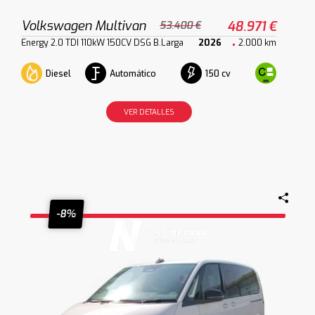
Volkswagen Multivan
48.971 €
53.400 €
Energy 2.0 TDI 110kW 150CV DSG B.Larga
2026
2.000 km
Diesel
Automático
150 cv
VER DETALLES
-8%