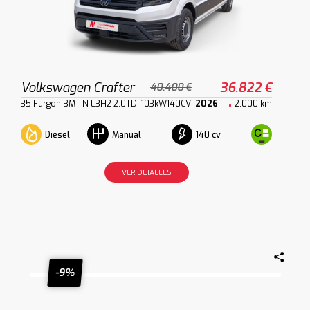
Volkswagen Crafter
36.822 €
40.400 €
35 Furgon BM TN L3H2 2.0TDI 103kW140CV
2026
2.000 km
Diesel
140 cv
Manual
VER DETALLES
-9%