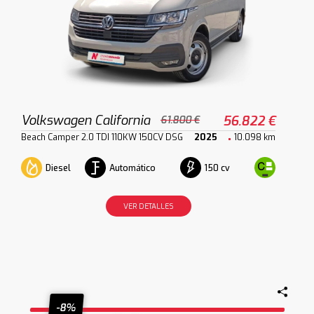
Volkswagen California
56.822 €
61.800 €
Beach Camper 2.0 TDI 110KW 150CV DSG
2025
10.098 km
Diesel
Automático
150 cv
VER DETALLES
-8%