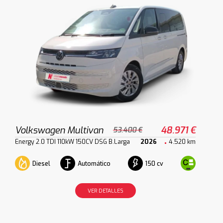
Volkswagen Multivan
48.971 €
53.400 €
Energy 2.0 TDI 110kW 150CV DSG B.Larga
2026
4.520 km
Diesel
Automático
150 cv
VER DETALLES