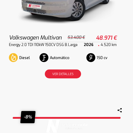
Volkswagen Multivan
48.971 €
53.400 €
Energy 2.0 TDI 110kW 150CV DSG B.Larga
2026
4.520 km
Diesel
Automático
150 cv
VER DETALLES
-8%