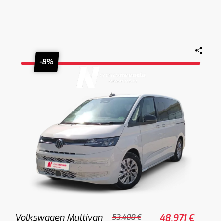
-8%
Volkswagen Multivan
48.971 €
53.400 €