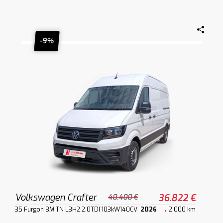
-9%
Volkswagen Crafter
36.822 €
40.400 €
35 Furgon BM TN L3H2 2.0TDI 103kW140CV
2026
2.000 km