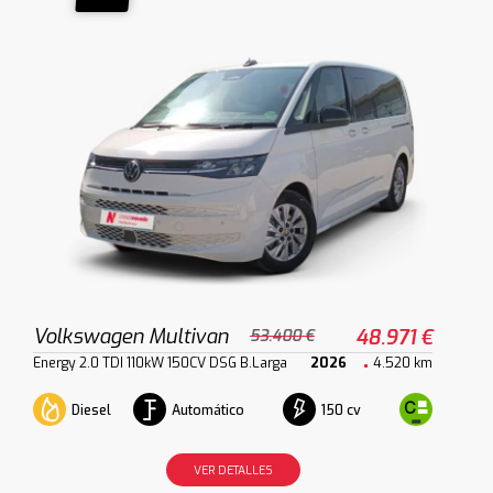
Volkswagen Multivan
48.971 €
53.400 €
Energy 2.0 TDI 110kW 150CV DSG B.Larga
2026
4.520 km
Diesel
Automático
150 cv
VER DETALLES