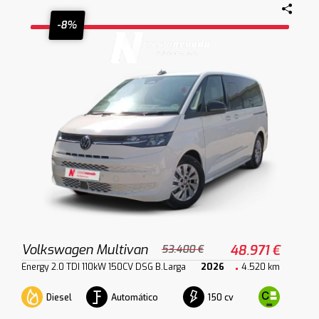
-8%
Volkswagen Multivan
48.971 €
53.400 €
Energy 2.0 TDI 110kW 150CV DSG B.Larga
2026
4.520 km
Diesel
Automático
150 cv