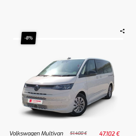
-8%
Volkswagen Multivan
47.102 €
51.400 €