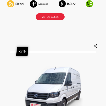
Diesel
140 cv
Manual
VER DETALLES
-9%