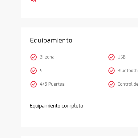
Equipamiento
check_circle
check_circle
Bi-zona
USB
check_circle
check_circle
5
Bluetooth
check_circle
check_circle
4/5 Puertas
Control d
Equipamiento completo