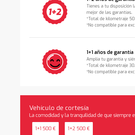
Tienes a tu disposición 
mejor de las garantías.
*Total de kilometraje 5
*No compatible para exc
1+1 años de garantía
Amplía tu garantía y sié
*Total de kilometraje 3
*No compatible para exc
Vehículo de cortesía
La comodidad y la tranquilidad de que siempre 
1+1 500 €
1+2 500 €