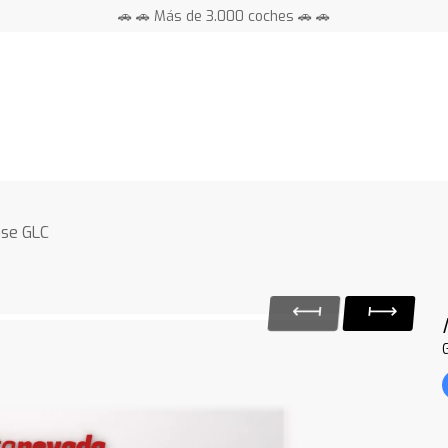
🚗 🚗 Más de 3.000 coches 🚗 🚗
📍 Centros en toda España ⭐
ase GLC