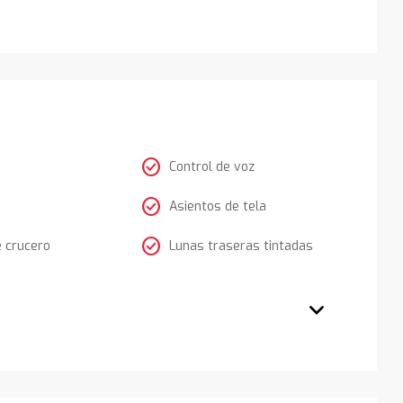
check_circle
Control de voz
check_circle
Asientos de tela
check_circle
e crucero
Lunas traseras tintadas