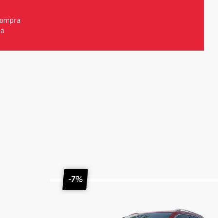
 compra
da
-7%