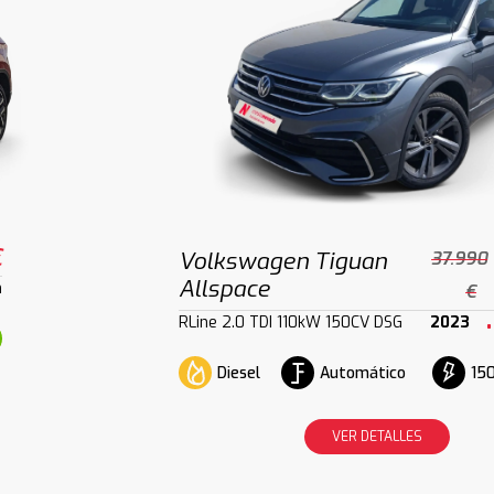
€
Volkswagen Tiguan
37.990
Allspace
m
€
RLine 2.0 TDI 110kW 150CV DSG
2023
Diesel
Automático
150
VER DETALLES