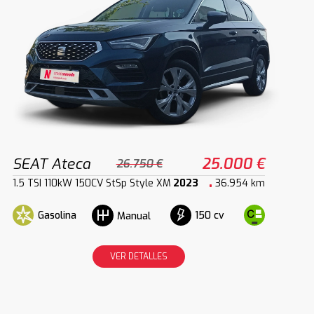
SEAT Ateca
25.000 €
26.750 €
1.5 TSI 110kW 150CV StSp Style XM
2023
36.954 km
Gasolina
150 cv
Manual
VER DETALLES