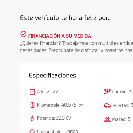
Este vehículo te hará feliz por...
check_circle
FINANCIACIÓN A SU MEDIDA
¿Quieres financiar? Trabajamos con multiples entida
necesidades. Preocúpate de disfrutar y nosotros n
Especificaciones
calendar_today
auto_transmission
2022
A
Año:
Cambio:
40.575
Kilometraje:
km
Puertas:
bolt
320
Potencia:
CV
group
5
Plazas:
comic_bubble
Híbrido
Combustible: