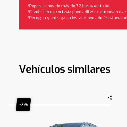
*Reparaciones de más de 72 horas en taller
*El vehículo de cortesía puede diferir del modelo de
*Recogida y entrega en instalaciones de Crestaneva
Vehículos similares
-7%