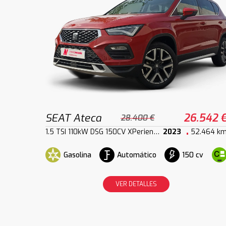
SEAT Ateca
26.542 
28.400 €
1.5 TSI 110kW DSG 150CV XPerience XM
2023
52.464 k
Gasolina
Automático
150 cv
VER DETALLES