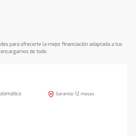
des para ofrecerte la mejor financiación adaptada a tus
os encargamos de todo
local_police
utomático
12
Garantía:
meses
5