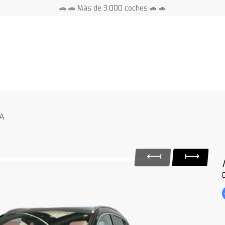
🚗 🚗 Más de 3.000 coches 🚗 🚗
📍 Centros en toda España ⭐
QA