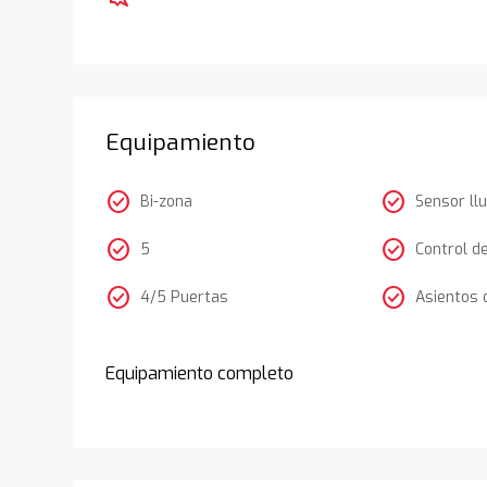
Equipamiento
check_circle
check_circle
Bi-zona
Sensor llu
check_circle
check_circle
5
Control d
check_circle
check_circle
4/5 Puertas
Asientos 
Equipamiento completo