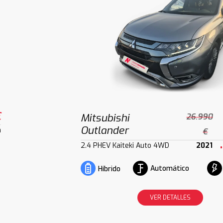
€
Mitsubishi
26.990
Outlander
m
€
2.4 PHEV Kaiteki Auto 4WD
2021
Automático
Híbrido
VER DETALLES