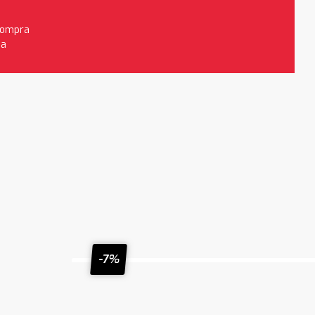
 compra
da
-7%