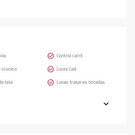
check_circle
via
Control carril
check_circle
e crucero
Luces Led
check_circle
de tela
Lunas traseras tintadas