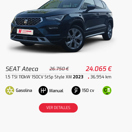
SEAT Ateca
24.065 €
26.750 €
1.5 TSI 110kW 150CV StSp Style XM
2023
36.954 km
Gasolina
150 cv
Manual
VER DETALLES