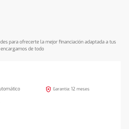
des para ofrecerte la mejor financiación adaptada a tus
os encargamos de todo
local_police
utomático
12
Garantía:
meses
5