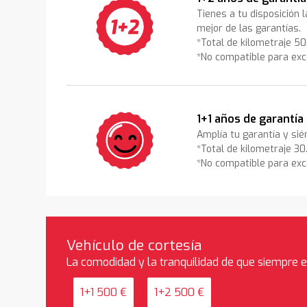
Tienes a tu disposición 
mejor de las garantías.
*Total de kilometraje 5
*No compatible para exc
1+1 años de garantía
Amplía tu garantía y sié
*Total de kilometraje 3
*No compatible para exc
Vehículo de cortesía
La comodidad y la tranquilidad de que siempre 
1+1 500 €
1+2 500 €