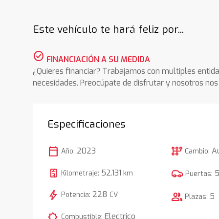
Este vehículo te hará feliz por...
check_circle
FINANCIACIÓN A SU MEDIDA
¿Quieres financiar? Trabajamos con multiples entida
necesidades. Preocúpate de disfrutar y nosotros n
Especificaciones
calendar_today
auto_transmission
2023
A
Año:
Cambio:
52.131
Kilometraje:
km
Puertas:
bolt
228
Potencia:
CV
group
5
Plazas:
comic_bubble
Electrico
Combustible: