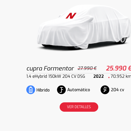
cupra Formentor
25.990 
27.990 €
1.4 eHybrid 150kW 204 CV DSG
2022
70.952 k
Automático
204 cv
Híbrido
VER DETALLES