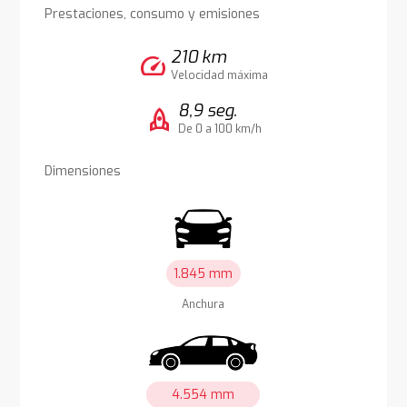
Prestaciones, consumo y emisiones
210 km
speed
Velocidad máxima
8,9 seg.
rocket
De 0 a 100 km/h
Dimensiones
1.845 mm
Anchura
4.554 mm