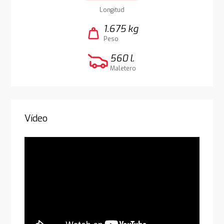
Longitud
1.675 kg
weight
Peso
560 l.
Maletero
Vídeo