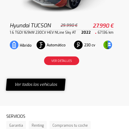
Hyundai TUCSON
27.990 €
29.990 €
1.6 TGDI 169kW 230CV HEV NLine Sky AT
2022
67.136 km
Automático
230 cv
Híbrido
VER DETALLES
Ver todos los vehículos
SERVICIOS
Garantía
Renting
Compramos tu coche