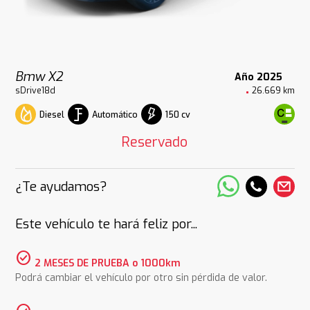
Bmw X2
Año 2025
sDrive18d
26.669 km
Diesel
Automático
150 cv
Reservado
¿Te ayudamos?
Este vehículo te hará feliz por...
check_circle
2 MESES DE PRUEBA o 1000km
Podrá cambiar el vehículo por otro sin pérdida de valor.