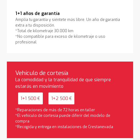
1+1 años de garantía
Amplía tu garantía y siéntete más libre. Un año de garantía
extra a tu disposición.
*Total de kilometraje 30.000 km
*No compatible para exceso de kilometraje o uso
profesional
Vehículo de cortesía
La comodidad y la tranquilidad de que siempre
estarás en movimiento
1+1 500 €
1+2 500 €
*Reparaciones de más de 72 horas en taller
*El vehículo de cortesía puede diferir del modelo de
compra
*Recogida y entrega en instalaciones de Crestanevada