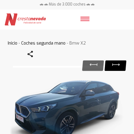
🚗 🚗 Más de 3.000 coches 🚗 🚗
📍 Centros en toda España ⭐
Inicio
-
Coches segunda mano
- Bmw X2
Share