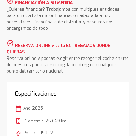
check_circle
FINANCIACIÓN A SU MEDIDA
¿Quieres financiar? Trabajamos con multiples entidades
para ofrecerte la mejor financiación adaptada a tus
necesidades. Preocúpate de disfrutar y nosotros nos
encargamos de todo
check_circle
RESERVA ONLINE y te lo ENTREGAMOS DONDE
QUIERAS
Reserva online y podrás elegir entre recoger el coche en uno
de nuestros puntos de recogida o entrega en cualquier
punto del territorio nacional.
Especificaciones
calendar_today
2025
Año:
26.669
Kilometraje:
km
bolt
150
Potencia:
CV