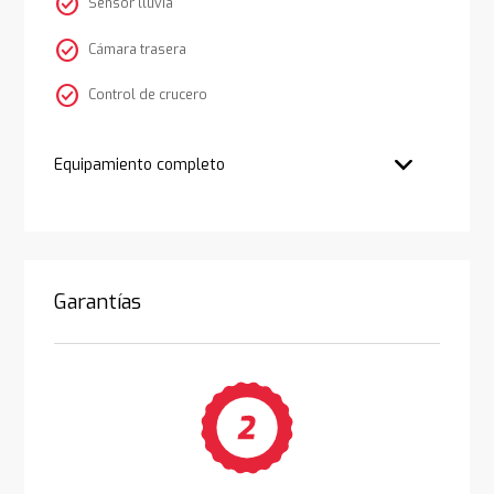
check_circle
Sensor lluvia
check_circle
Cámara trasera
check_circle
Control de crucero
Equipamiento completo
Garantías