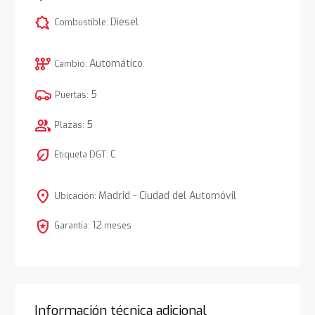
comic_bubble
Diesel
Combustible:
auto_transmission
Automático
Cambio:
5
Puertas:
group
5
Plazas:
nest_eco_leaf
C
Etiqueta DGT:
location_on
Madrid - Ciudad del Automóvil
Ubicación:
local_police
12
Garantía:
meses
Información técnica adicional