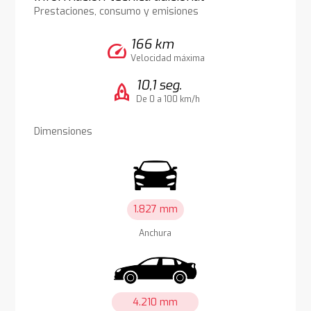
Prestaciones, consumo y emisiones
166 km
speed
Velocidad máxima
10,1 seg.
rocket
De 0 a 100 km/h
Dimensiones
1.827 mm
Anchura
4.210 mm