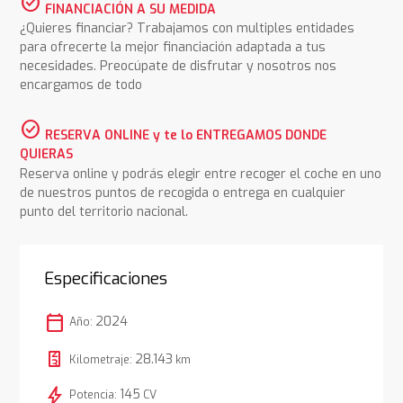
check_circle
FINANCIACIÓN A SU MEDIDA
¿Quieres financiar? Trabajamos con multiples entidades
para ofrecerte la mejor financiación adaptada a tus
necesidades. Preocúpate de disfrutar y nosotros nos
encargamos de todo
check_circle
RESERVA ONLINE y te lo ENTREGAMOS DONDE
QUIERAS
Reserva online y podrás elegir entre recoger el coche en uno
de nuestros puntos de recogida o entrega en cualquier
punto del territorio nacional.
Especificaciones
calendar_today
2024
Año:
28.143
Kilometraje:
km
bolt
145
Potencia:
CV