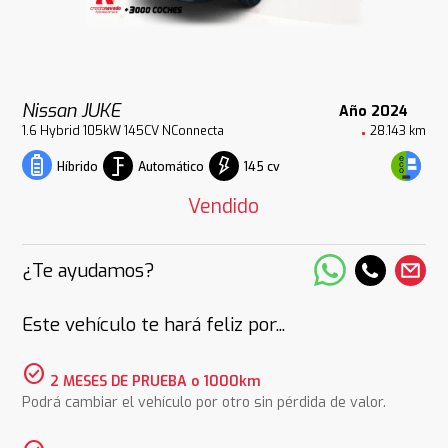
Nissan JUKE
Año 2024
1.6 Hybrid 105kW 145CV NConnecta
28.143 km
Automático
145 cv
Híbrido
Vendido
¿Te ayudamos?
Este vehículo te hará feliz por...
check_circle
2 MESES DE PRUEBA o 1000km
Podrá cambiar el vehículo por otro sin pérdida de valor.