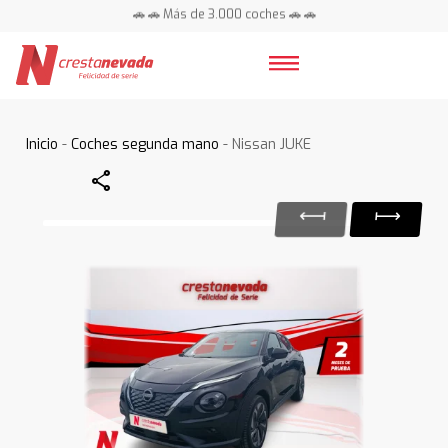
🚗 🚗 Más de 3.000 coches 🚗 🚗
📍 Centros en toda España ⭐
Inicio
-
Coches segunda mano
- Nissan JUKE
Share