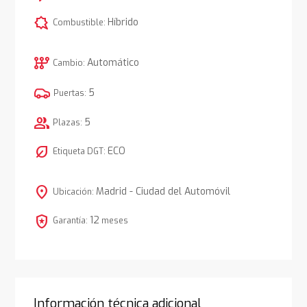
comic_bubble
Híbrido
Combustible:
auto_transmission
Automático
Cambio:
5
Puertas:
group
5
Plazas:
nest_eco_leaf
ECO
Etiqueta DGT:
location_on
Madrid - Ciudad del Automóvil
Ubicación:
local_police
12
Garantía:
meses
Información técnica adicional