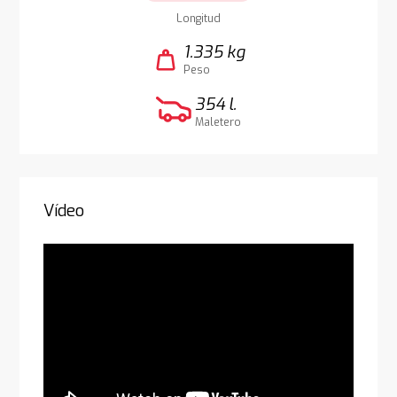
Longitud
1.335 kg
weight
Peso
354 l.
Maletero
Vídeo