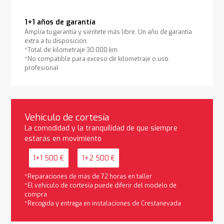
1+1 años de garantía
Amplía tu garantía y siéntete más libre. Un año de garantía
extra a tu disposición.
*Total de kilometraje 30.000 km
*No compatible para exceso de kilometraje o uso
profesional
Vehículo de cortesía
La comodidad y la tranquilidad de que siempre
estarás en movimiento
1+1 500 €
1+2 500 €
*Reparaciones de más de 72 horas en taller
*El vehículo de cortesía puede diferir del modelo de
compra
*Recogida y entrega en instalaciones de Crestanevada