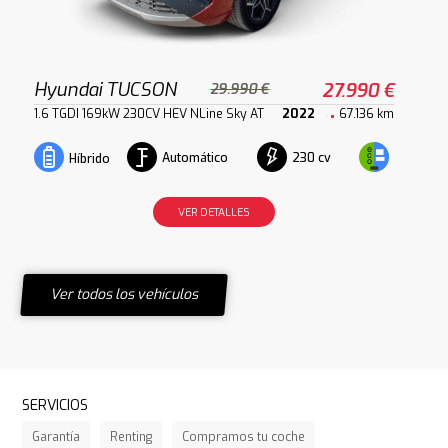
Hyundai TUCSON
27.990 €
29.990 €
1.6 TGDI 169kW 230CV HEV NLine Sky AT
2022
67.136 km
Automático
230 cv
Híbrido
VER DETALLES
Ver todos los vehículos
SERVICIOS
Garantía
Renting
Compramos tu coche