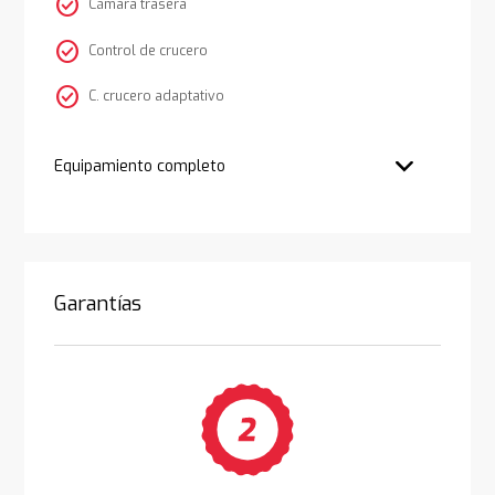
check_circle
Cámara trasera
check_circle
Control de crucero
check_circle
C. crucero adaptativo
Equipamiento completo
Garantías